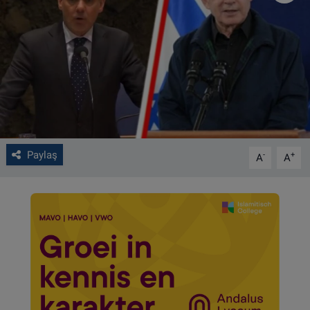
VIDEO GALERİ
ALGEMENE VOORWAARDEN
CONTACT
Çerez Politikası
Paylaş
-
+
A
A