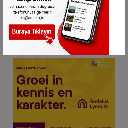
gelsin!
Abone olmak için tıklayın
Sitemizde yayımlanan haberlerin her türlü
hakkı
SONHABER.eu
’ya aittir. Haberin linki
kaynak olarak gösterilmeden alınan haberler
için hukuki işlem başlatılacaktır.