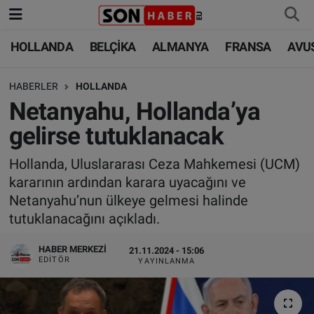
HOLLANDA
BELÇİKA
ALMANYA
FRANSA
AVU
HOLLANDA
HOLLANDA
Nöbetçi Eczaneler
HABERLER
HOLLANDA
BELÇİKA
BELÇİKA
Hava Durumu
Netanyahu, Hollanda’ya
ALMANYA
ALMANYA
Trafik Durumu
gelirse tutuklanacak
FRANSA
TÜRKİYE
Süper Lig Puan Durumu ve Fikstür
Hollanda, Uluslararası Ceza Mahkemesi (UCM)
kararının ardından karara uyacağını ve
AVUSTURYA
DÜNYA
Tüm Manşetler
Netanyahu’nun ülkeye gelmesi halinde
tutuklanacağını açıkladı.
SAĞLIK - YAŞAM
BİLİM-TEKNOLOJİ
Son Dakika Haberleri
HABER MERKEZI
21.11.2024 - 15:06
EDITÖR
YAYINLANMA
BİLİM-TEKNOLOJİ
SAĞLIK
Haber Arşivi
FOTO GALERİ