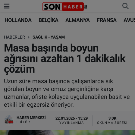
HOLLANDA
BELÇİKA
ALMANYA
FRANSA
AVU
HOLLANDA
HOLLANDA
Nöbetçi Eczaneler
HABERLER
SAĞLIK - YAŞAM
BELÇİKA
BELÇİKA
Hava Durumu
Masa başında boyun
ALMANYA
ALMANYA
Trafik Durumu
ağrısını azaltan 1 dakikalık
çözüm
FRANSA
TÜRKİYE
Süper Lig Puan Durumu ve Fikstür
Uzun süre masa başında çalışanlarda sık
AVUSTURYA
DÜNYA
Tüm Manşetler
görülen boyun ve omuz gerginliğine karşı
uzmanlar, ofiste kolayca uygulanabilen basit ve
SAĞLIK - YAŞAM
BİLİM-TEKNOLOJİ
Son Dakika Haberleri
etkili bir egzersiz öneriyor.
BİLİM-TEKNOLOJİ
SAĞLIK
Haber Arşivi
HABER MERKEZI
22.01.2026 - 15:29
3 DK
EDITÖR
YAYINLANMA
OKUNMA SÜRESI
FOTO GALERİ