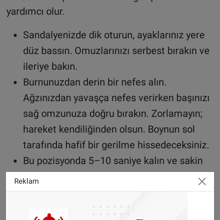
yardımcı olur.
Sandalyenizde dik oturun, ayaklarınız yere
düz bassın. Omuzlarınızı serbest bırakın ve
ileriye bakın.
Burnunuzdan derin bir nefes alın.
Ağzınızdan yavaşça nefes verirken başınızı
sağ omzunuza doğru bırakın. Zorlamayın;
hareket kendiliğinden olsun. Boynun sol
tarafında hafif bir gerilme hissedeceksiniz.
Bu pozisyonda 5–10 saniye kalın ve sakin
nefes almaya devam edin. Ardından
Reklam
başınızı yavaşça ortaya getirin ve aynı
hareketi diğer tarafa uygulayın. Her iki taraf