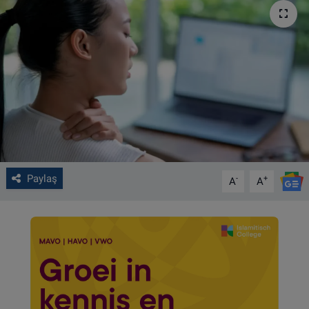
VIDEO GALERİ
ALGEMENE VOORWAARDEN
CONTACT
Çerez Politikası
Paylaş
-
+
A
A