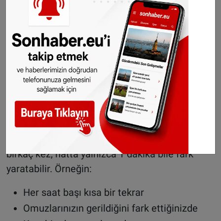
için üçer kez tekrarlayın.
Bu egzersiz neden işe yarar?
Başın kontrollü şekilde yana eğilmesi ve
nefesin yavaşlatılması, sinir sistemine “rahatla”
mesajı verir. Bu da boyun kaslarındaki kan
dolaşımını artırır ve biriken gerginliğin güvenli
şekilde çözülmesine yardımcı olur.
Ne sıklıkla yapılmalı?
Önemli olan süre değil, düzenliliktir. Günde
birkaç kez, hatta yalnızca 1 dakika bile fark
yaratabilir. Örneğin:
Her saat başı kısa bir tekrar
Omuzlarınızın gerildiğini fark ettiğinizde