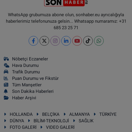
WhatsApp grubumuza abone olun, sonhaber.eu ayrıcalığıyla
haberlerimiz telefonunuza gelsin... Whatsapp numaramız: +31
685 23 25 71
Nöbetçi Eczaneler
Hava Durumu
Trafik Durumu
Puan Durumu ve Fikstür
Tüm Manşetler
Son Dakika Haberleri
Haber Arşivi
HOLLANDA
BELÇİKA
ALMANYA
TÜRKİYE
DÜNYA
BİLİM-TEKNOLOJİ
SAĞLIK
FOTO GALERİ
VIDEO GALERİ