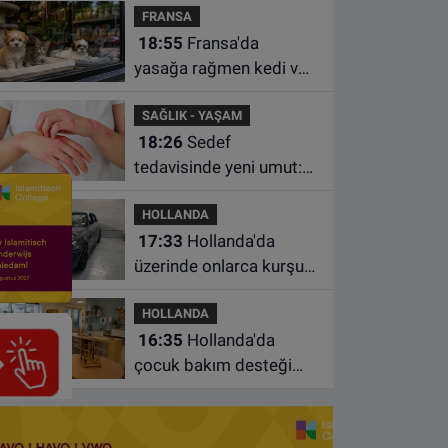
FRANSA
istasyonunda unuttu
18:55
Fransa'da
yasağa rağmen kedi ve
köpek satan pet
SAĞLIK - YAŞAM
shoplara hayvan başına
18:26
Sedef
1.500 euro ceza
tedavisinde yeni umut:
Bazı hastaların neden
HOLLANDA
iyileşmediği bulundu
17:33
Hollanda'da
üzerinde onlarca kurşun
izi bulunan BMW 55 bin
HOLLANDA
euroya satışa çıktı
16:35
Hollanda'da
çocuk bakım desteği
artsa da ailelerin çoğu
hâlâ ek ödeme yapıyor