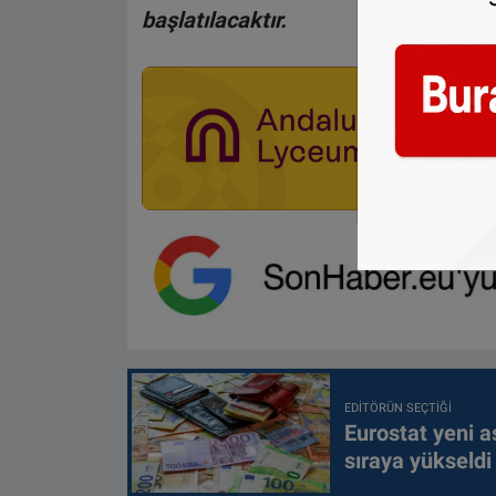
başlatılacaktır.
EDITÖRÜN SEÇTIĞI
Eurostat yeni as
sıraya yükseldi