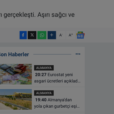
 gerçekleşti. Aşırı sağcı ve
-
+
A
A
Son Haberler
ALMANYA
20:27
Eurostat yeni
asgari ücretleri açıkladı:
Hollanda AB'de ikinci
ALMANYA
sıraya yükseldi
19:40
Almanya’dan
yola çıkan gurbetçi eşini
Hırvatistan’da benzin