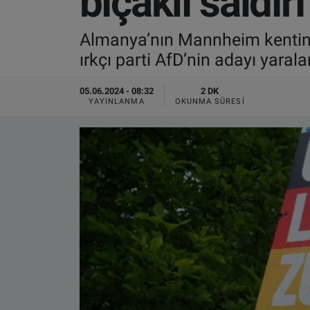
bıçaklı saldırı
VIDEO GALERİ
Almanya’nın Mannheim kentinde k
ırkçı parti AfD’nin adayı yarala
ALGEMENE VOORWAARDEN
05.06.2024 - 08:32
2 DK
CONTACT
YAYINLANMA
OKUNMA SÜRESI
Çerez Politikası