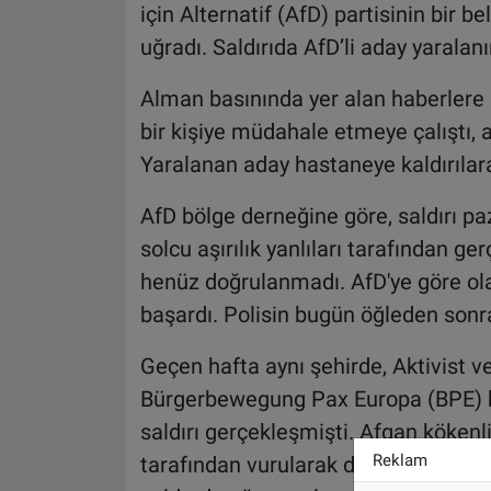
için Alternatif (AfD) partisinin bir b
uğradı. Saldırıda AfD’li aday yaralan
Alman basınında yer alan haberlere g
bir kişiye müdahale etmeye çalıştı, a
Yaralanan aday hastaneye kaldırılarak
AfD bölge derneğine göre, saldırı p
solcu aşırılık yanlıları tarafından ger
henüz doğrulanmadı. AfD'ye göre olay
başardı. Polisin bugün öğleden sonra
Geçen hafta aynı şehirde, Aktivist ve
Bürgerbewegung Pax Europa (BPE) ha
saldırı gerçekleşmişti. Afgan kökenl
Reklam
tarafından vurularak durdurulmuştu. 