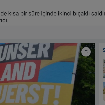
ısa bir süre içinde ikinci bıçaklı saldırı
ndı.