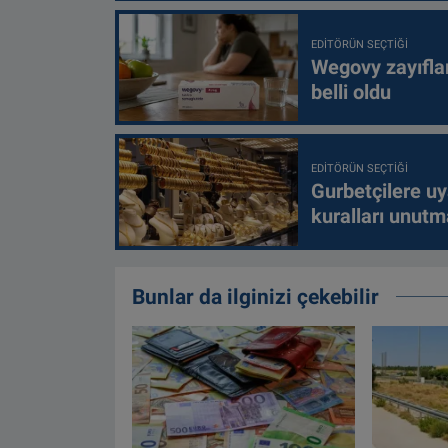
EDITÖRÜN SEÇTIĞI
Wegovy zayıfla
belli oldu
EDITÖRÜN SEÇTIĞI
Gurbetçilere uy
kuralları unutm
Bunlar da ilginizi çekebilir