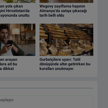
an yola çıkan
Wegovy zayıflama hapının
ini Hırvatistan’da
Almanya’da satışa çıkacağı
tasyonunda unuttu
tarih belli oldu
an arayan
Gurbetçilere uyarı: Tatil
lara ait bu
dönüşünde altın getirirken bu
a dikkat
kuralları unutmayın