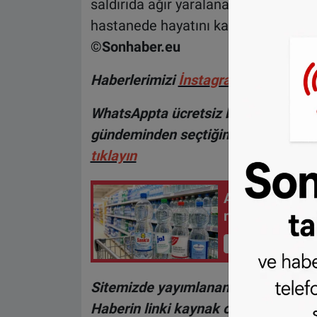
saldırıda ağır yaralanan 29 yaşındak
hastanede hayatını kaybetmişti.
©Sonhaber.eu
H
aberlerimizi
İnsta
gram hesabımız
WhatsAppta ücretsiz bültenimize abo
gündeminden seçtiğimiz haberler he
tıklayın
Almanya'da mad
markası birinci
İçeriği Görüntüle
Sitemizde yayımlanan haberlerin her
Haberin linki kaynak olarak gösteri