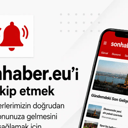
i polis memuru Rouven L. kaldırıldığı
dan
da takip edebilirsiniz.
ne olun, Hollanda ve diğer Avrupa ülkeleri
r gün telefonunuza gelsin!
Abone olmak için
en suyu testinde Lidl'ın 19 centlik
 çıktı
 türlü hakkı
SONHABER.eu
’ya aittir.
lmeden alınan haberler için hukuki işlem