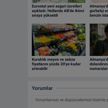
Eurostat yeni asgari ücretleri
Almanya’d
açıkladı: Hollanda AB'de ikinci
gurbetçi eş
sıraya yükseldi
benzin is
Kuraklık meyve ve sebze
Almanya'd
fiyatlarını yüzde 20'ye kadar
dolandırıcı
artırabilir
numaralar
Yorumlar