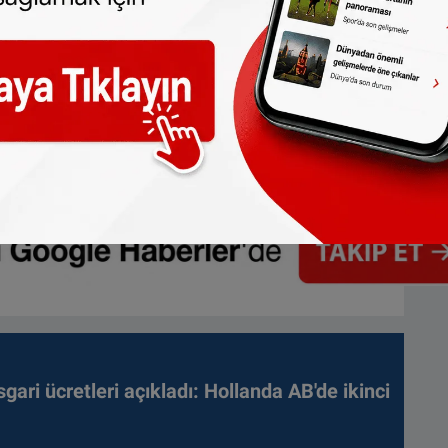
gari ücretleri açıkladı: Hollanda AB'de ikinci