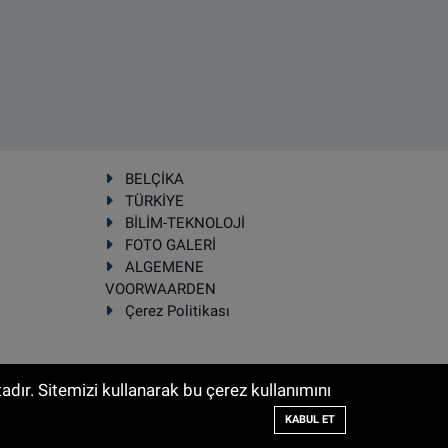
BELÇİKA
TÜRKİYE
BİLİM-TEKNOLOJİ
FOTO GALERİ
ALGEMENE
VOORWAARDEN
Çerez Politikası
dır. Sitemizi kullanarak bu çerez kullanımını
Haber Yazılımı:
TE Bilişim
KABUL ET