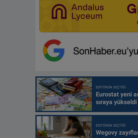
EDITÖRÜN SEÇTIĞI
Eurostat yeni as
sıraya yükseldi
EDITÖRÜN SEÇTIĞI
Wegovy zayıfla