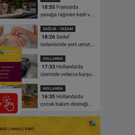
18:55
Fransa'da
yasağa rağmen kedi ve
köpek satan pet
SAĞLIK - YAŞAM
shoplara hayvan başına
18:26
Sedef
1.500 euro ceza
tedavisinde yeni umut:
Bazı hastaların neden
HOLLANDA
iyileşmediği bulundu
17:33
Hollanda'da
üzerinde onlarca kurşun
izi bulunan BMW 55 bin
HOLLANDA
euroya satışa çıktı
16:35
Hollanda'da
çocuk bakım desteği
artsa da ailelerin çoğu
hâlâ ek ödeme yapıyor