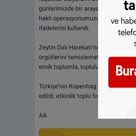
günlerimizde bir araya geleceğiz, ke
haklı operasyonumuzu, ele güne anl
ifadelerini kullandı.
Zeytin Dalı Harekatı’nın amacının Tür
örgütlerini temizlemek olduğunu vurg
etnik toplumla, toplulukla bir mesel
Türkiye’nin Kopenhag Büyükelçiliği
edildi, etkinlik toplu fotoğraf çekimi
AA