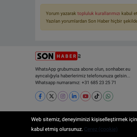
Yorum yazarak
topluluk kurallarımızı
kabul e
Yazılan yorumlardan Son Haber hiçbir şekild
WhatsApp grubumuza abone olun, sonhaber.eu
ayrıcalığıyla haberlerimiz telefonunuza gelsin...
Whatsapp numaramız: +31 685 23 25 71
Web sitemiz, deneyiminizi kişiselleştirmek içi
RSS
Copyright © 2025 Sonhaber.eu Her hak
kabul etmiş olursunuz.
Çerez (cookie)