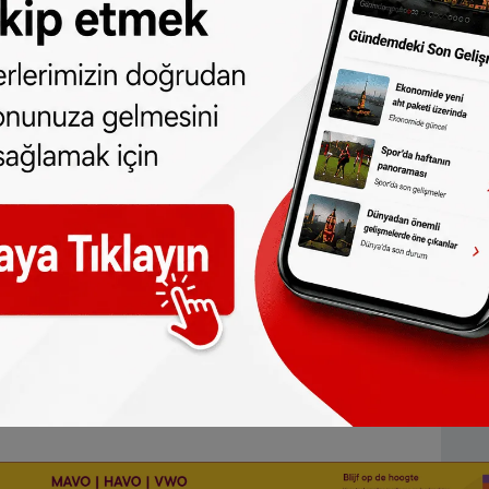
netleneceğiz. Yapılanları, haklı davamızı,
atmak bakımından bunlar çok önemli."
kiye'nin ulusal güvenliğini tehdit eden terör
ulayan İpek, "Bizim hiçbir grupla, hiçbir
emiz yoktur." diye konuştu.
 önünde toplanan vatandaşlara çay ikram
nin ardından sona erdi.