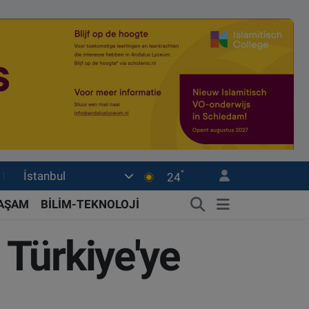
°
İstanbul
18
24
32
YAŞAM
BİLİM-TEKNOLOJİ
38
Türkiye'ye
03
14
11