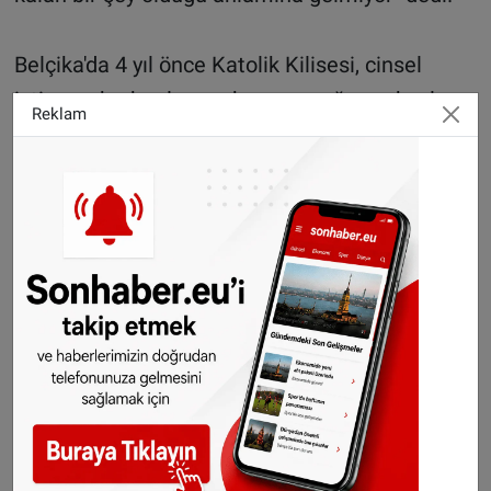
Belçika'da 4 yıl önce Katolik Kilisesi, cinsel
istismar kurbanlarının başvuracağı merkezler
Reklam
açmış ve özel şikayet hatları belirlemişti.
Kiliseye güvenini yitirenlerin başvurması için de
cinsel istismar şikayetlerinin yürütmesiyle ilgili
meclis komisyonunun isteği üzerine başvuru
merkezi oluşturulmuştu.
AA