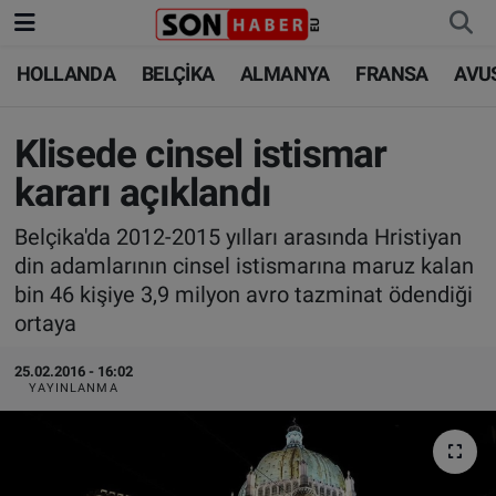
HOLLANDA
BELÇİKA
ALMANYA
FRANSA
AVU
HOLLANDA
HOLLANDA
Nöbetçi Eczaneler
BELÇİKA
BELÇİKA
Hava Durumu
Klisede cinsel istismar
kararı açıklandı
ALMANYA
ALMANYA
Trafik Durumu
Belçika'da 2012-2015 yılları arasında Hristiyan
FRANSA
TÜRKİYE
Süper Lig Puan Durumu ve Fikstür
din adamlarının cinsel istismarına maruz kalan
bin 46 kişiye 3,9 milyon avro tazminat ödendiği
AVUSTURYA
DÜNYA
Tüm Manşetler
ortaya
SAĞLIK - YAŞAM
BİLİM-TEKNOLOJİ
Son Dakika Haberleri
25.02.2016 - 16:02
YAYINLANMA
BİLİM-TEKNOLOJİ
SAĞLIK
Haber Arşivi
FOTO GALERİ