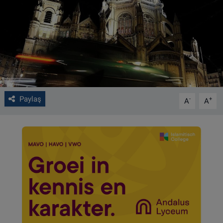
VIDEO GALERİ
ALGEMENE VOORWAARDEN
CONTACT
Çerez Politikası
Paylaş
-
+
A
A