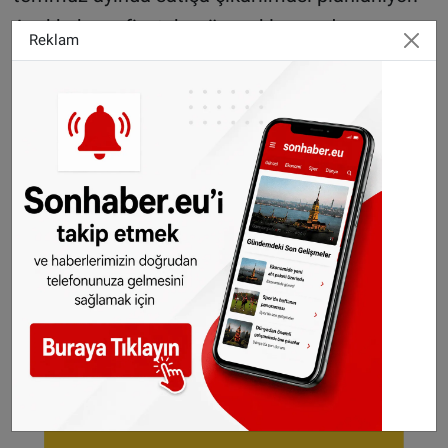
Ayakkabının fiyatı henüz açıklanmadı.
Reklam
Toplantıda Nike'ın kramponlara yapışan çamuru
temizlemek için ürettiği teknoloji de tanıtıldı.
Kaynak AA