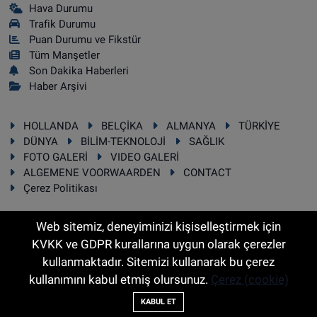
Hava Durumu
Trafik Durumu
Puan Durumu ve Fikstür
Tüm Manşetler
Son Dakika Haberleri
Haber Arşivi
HOLLANDA
BELÇİKA
ALMANYA
TÜRKİYE
DÜNYA
BİLİM-TEKNOLOJİ
SAĞLIK
FOTO GALERİ
VIDEO GALERİ
ALGEMENE VOORWAARDEN
CONTACT
Çerez Politikası
Web sitemiz, deneyiminizi kişiselleştirmek için
KVKK ve GDPR kurallarına uygun olarak çerezler
RSS
Copyright © 2025 Sonhaber.eu Her hakkı saklıdır.
kullanmaktadır. Sitemizi kullanarak bu çerez
kullanımını kabul etmiş olursunuz.
Çerez (cookie)
Haber Yazılımı:
TE Bilişim
KABUL ET