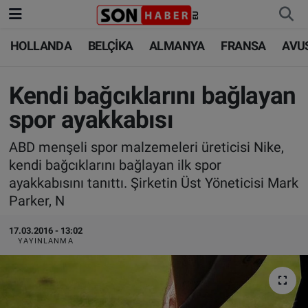
HOLLANDA
BELÇİKA
ALMANYA
FRANSA
AVU
HOLLANDA
HOLLANDA
Nöbetçi Eczaneler
BELÇİKA
BELÇİKA
Hava Durumu
Kendi bağcıklarını bağlayan
spor ayakkabısı
ALMANYA
ALMANYA
Trafik Durumu
ABD menşeli spor malzemeleri üreticisi Nike,
FRANSA
TÜRKİYE
Süper Lig Puan Durumu ve Fikstür
kendi bağcıklarını bağlayan ilk spor
ayakkabısını tanıttı. Şirketin Üst Yöneticisi Mark
AVUSTURYA
DÜNYA
Tüm Manşetler
Parker, N
SAĞLIK - YAŞAM
BİLİM-TEKNOLOJİ
Son Dakika Haberleri
17.03.2016 - 13:02
YAYINLANMA
BİLİM-TEKNOLOJİ
SAĞLIK
Haber Arşivi
FOTO GALERİ