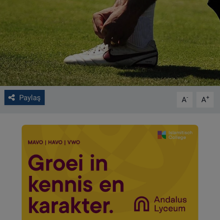
VIDEO GALERİ
ALGEMENE VOORWAARDEN
CONTACT
Çerez Politikası
Paylaş
-
+
A
A