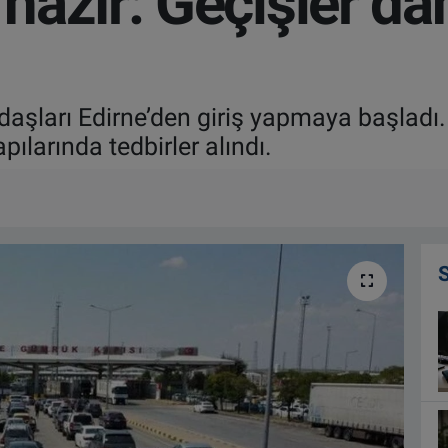
azır: Geçişler dah
aşları Edirne’den giriş yapmaya başladı
pılarında tedbirler alındı.