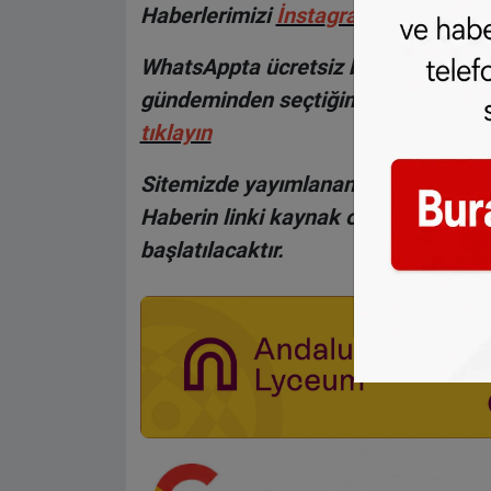
H
aberlerimizi
İnsta
gram hesabımız
WhatsAppta ücretsiz bültenimize abo
gündeminden seçtiğimiz haberler he
tıklayın
Sitemizde yayımlanan haberlerin her
Haberin linki kaynak olarak gösteri
başlatılacaktır.