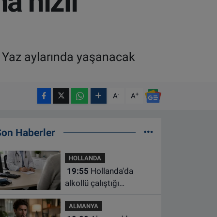
a hızlı
. Yaz aylarında yaşanacak
-
+
A
A
Son Haberler
HOLLANDA
19:55
Hollanda'da
alkollü çalıştığı
belirlenen aile hekimine
ALMANYA
çalışma yasağı