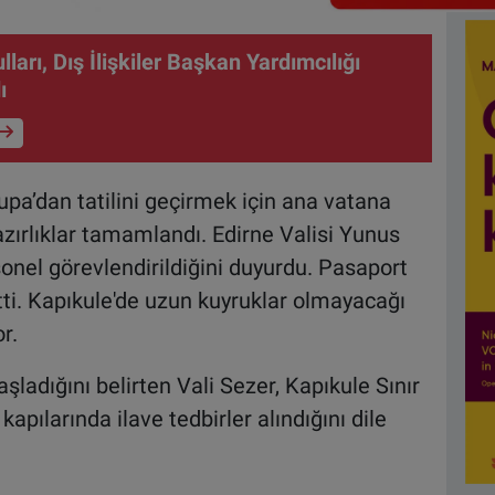
ları, Dış İlişkiler Başkan Yardımcılığı
ı
upa’dan tatilini geçirmek için ana vatana
zırlıklar tamamlandı. Edirne Valisi Yunus
onel görevlendirildiğini duyurdu. Pasaport
irtti. Kapıkule'de uzun kuyruklar olmayacağı
r.
şladığını belirten Vali Sezer, Kapıkule Sınır
apılarında ilave tedbirler alındığını dile