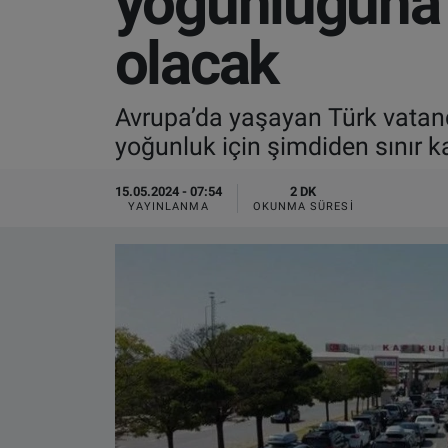
yoğunluğuna h
VIDEO GALERİ
olacak
ALGEMENE VOORWAARDEN
Avrupa’da yaşayan Türk vatand
CONTACT
yoğunluk için şimdiden sınır ka
Çerez Politikası
15.05.2024 - 07:54
2 DK
YAYINLANMA
OKUNMA SÜRESI