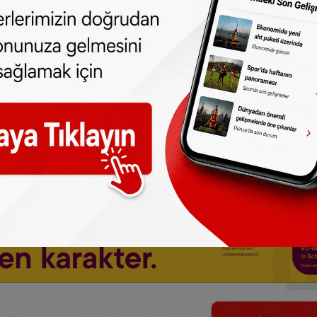
dan
da takip edebilirsiniz.
ne olun, Hollanda ve diğer Avrupa ülkeleri
r gün telefonunuza gelsin!
Abone olmak için
 türlü hakkı
SONHABER.eu
’ya aittir.
lmeden alınan haberler için hukuki işlem