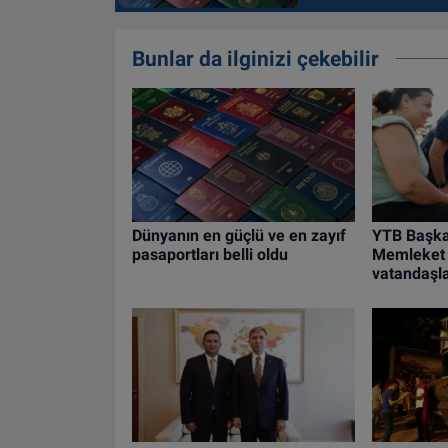
Bunlar da ilginizi çekebilir
Dünyanın en güçlü ve en zayıf
YTB Başka
pasaportları belli oldu
Memleket 
vatandaşla