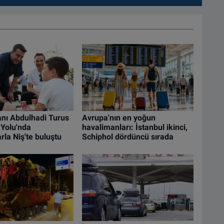
nı Abdulhadi Turus
Avrupa'nın en yoğun
Yolu'nda
havalimanları: İstanbul ikinci,
rla Niş'te buluştu
Schiphol dördüncü sırada