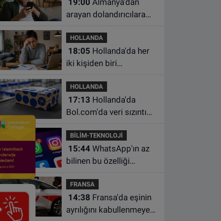
19:00
Almanya'dan
arayan dolandırıcılara
ait bu numaralara dikkat
HOLLANDA
18:05
Hollanda'da her
iki kişiden biri
borçlarından utanıyor
HOLLANDA
17:13
Hollanda'da
Bol.com'da veri sızıntısı:
Müşteri bilgileri ele
BİLİM-TEKNOLOJİ
geçirilmiş olabilir
15:44
WhatsApp'ın az
bilinen bu özelliği
sohbetleri daha düzenli
FRANSA
hale getiriyor
14:38
Fransa'da eşinin
ayrılığını kabullenmeyen