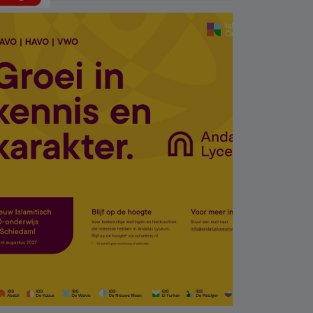
baba 17 yaşındaki
oğlunu öldürdü