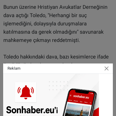
Bunun üzerine Hristiyan Avukatlar Derneğinin
dava açtığı Toledo, "Herhangi bir suç
işlemediğini, dolaysıyla duruşmalara
katılmasına da gerek olmadığını" savunarak
mahkemeye çıkmayı reddetmişti.
Toledo hakkındaki dava, bazı kesimlerce ifade
özgürlünün kısıtlanması olarak
Reklam
değerlendirilirken, İspanya'da daha önce de
sahne adı Valtonyc olan rapçi Jose Miguel
Arenas Beltran, şarkılarında Krala hakaret
ettiği, terörü övdüğü ve tehditte bulunduğu
gerekçesiyle 3,5 yıl hapis cezasına
çarptırılmıştı.