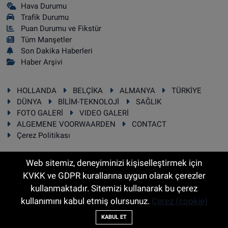
Hava Durumu
Trafik Durumu
Puan Durumu ve Fikstür
Tüm Manşetler
Son Dakika Haberleri
Haber Arşivi
HOLLANDA
BELÇİKA
ALMANYA
TÜRKİYE
DÜNYA
BİLİM-TEKNOLOJİ
SAĞLIK
FOTO GALERİ
VIDEO GALERİ
ALGEMENE VOORWAARDEN
CONTACT
Çerez Politikası
Web sitemiz, deneyiminizi kişiselleştirmek için
KVKK ve GDPR kurallarına uygun olarak çerezler
RSS
Copyright © 2025 Sonhaber.eu Her hakkı saklıdır.
kullanmaktadır. Sitemizi kullanarak bu çerez
kullanımını kabul etmiş olursunuz.
Çerez (cookie)
Haber Yazılımı:
TE Bilişim
KABUL ET