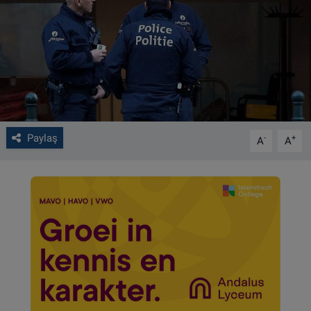
VIDEO GALERİ
ALGEMENE VOORWAARDEN
CONTACT
Çerez Politikası
Paylaş
-
+
A
A