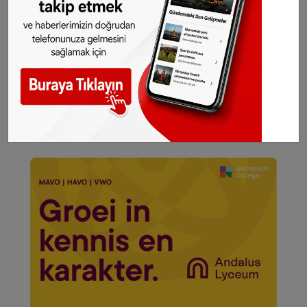
İspanya, cezanın infazından hemen önce
Belçika'ya kaçan Beltran hakkında yakalama ve
iade kararı çıkarmıştı. Belçika mahkemesi,
Beltran'ın İspanya'ya iade edilip edilmeyeceğine
17 Eylül'deki duruşmada karar verecek.