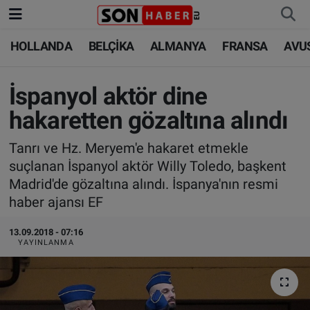
HOLLANDA
BELÇİKA
ALMANYA
FRANSA
AVU
HOLLANDA
HOLLANDA
Nöbetçi Eczaneler
BELÇİKA
BELÇİKA
Hava Durumu
İspanyol aktör dine
hakaretten gözaltına alındı
ALMANYA
ALMANYA
Trafik Durumu
Tanrı ve Hz. Meryem'e hakaret etmekle
FRANSA
TÜRKİYE
Süper Lig Puan Durumu ve Fikstür
suçlanan İspanyol aktör Willy Toledo, başkent
Madrid'de gözaltına alındı. İspanya'nın resmi
AVUSTURYA
DÜNYA
Tüm Manşetler
haber ajansı EF
SAĞLIK - YAŞAM
BİLİM-TEKNOLOJİ
Son Dakika Haberleri
13.09.2018 - 07:16
YAYINLANMA
BİLİM-TEKNOLOJİ
SAĞLIK
Haber Arşivi
FOTO GALERİ