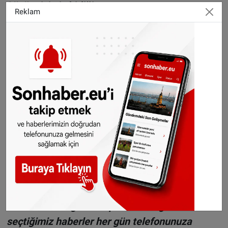
Çözüm için iş birliği
Reklam
HOTIAD, ayrımcılığı önlemek, eşit fırsatlar
sağlamak ve staj olanaklarını artırmak için
politika yapıcıları iş dünyasıyla birlikte hareket
etmeye çağırdı. Hut, “Genç yeteneklere fırsat
veren girişimciler, hem sosyal hem ekonomik
anlamda kazanım sağlar”, diyerek bu iş
birliğinin önemine vurgu yaptı.
©Sonhaber.eu
Haberlerimizi
İnsta
gram
ve
TikTok
hesaplarımızdan da takip edebilirsiniz.
WhatsAppta ücretsiz bültenimize abone olun,
Hollanda ve diğer Avrupa ülkeleri gündeminden
seçtiğimiz haberler her gün telefonunuza