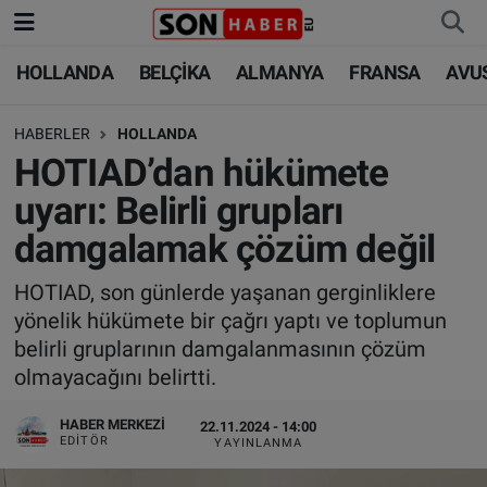
HOLLANDA
BELÇİKA
ALMANYA
FRANSA
AVU
HOLLANDA
HOLLANDA
Nöbetçi Eczaneler
HABERLER
HOLLANDA
BELÇİKA
BELÇİKA
Hava Durumu
HOTIAD’dan hükümete
ALMANYA
ALMANYA
Trafik Durumu
uyarı: Belirli grupları
damgalamak çözüm değil
FRANSA
TÜRKİYE
Süper Lig Puan Durumu ve Fikstür
HOTIAD, son günlerde yaşanan gerginliklere
AVUSTURYA
DÜNYA
Tüm Manşetler
yönelik hükümete bir çağrı yaptı ve toplumun
belirli gruplarının damgalanmasının çözüm
SAĞLIK - YAŞAM
BİLİM-TEKNOLOJİ
Son Dakika Haberleri
olmayacağını belirtti.
BİLİM-TEKNOLOJİ
SAĞLIK
Haber Arşivi
HABER MERKEZI
22.11.2024 - 14:00
EDITÖR
YAYINLANMA
FOTO GALERİ