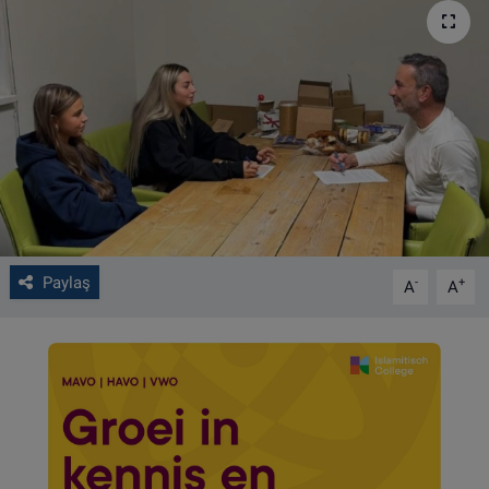
VIDEO GALERİ
ALGEMENE VOORWAARDEN
CONTACT
Çerez Politikası
Paylaş
-
+
A
A