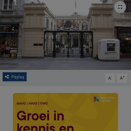
VIDEO GALERİ
ALGEMENE VOORWAARDEN
CONTACT
Çerez Politikası
Paylaş
-
+
A
A