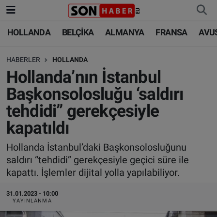
HOLLANDA
BELÇİKA
ALMANYA
FRANSA
AVU
HOLLANDA
HOLLANDA
Nöbetçi Eczaneler
HABERLER
HOLLANDA
BELÇİKA
BELÇİKA
Hava Durumu
Hollanda’nın İstanbul
ALMANYA
ALMANYA
Trafik Durumu
Başkonsolosluğu ‘saldırı
tehdidi” gerekçesiyle
FRANSA
TÜRKİYE
Süper Lig Puan Durumu ve Fikstür
kapatıldı
AVUSTURYA
DÜNYA
Tüm Manşetler
Hollanda İstanbul’daki Başkonsolosluğunu
saldırı “tehdidi” gerekçesiyle geçici süre ile
SAĞLIK - YAŞAM
BİLİM-TEKNOLOJİ
Son Dakika Haberleri
kapattı. İşlemler dijital yolla yapılabiliyor.
BİLİM-TEKNOLOJİ
SAĞLIK
Haber Arşivi
31.01.2023 - 10:00
YAYINLANMA
FOTO GALERİ