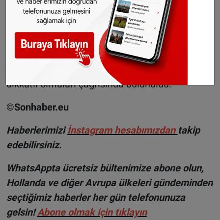
yaşayan vatandaşlarını uyarmıştı. Üç ülkeden
başta İstanbul olmak üzere Türkiye’deki
büyükelçilikler ve Türkiye için yüksek terör riski
uyarısı yayınlayarak, vatandaşlarından kalabalık
yerlerden uzak durmaları ve ibadet alanlarında
dikkatli olmaları çağrısında bulunuldu.
©Sonhaber.eu
Haberlerimizi
İnsta
gram hesabımızdan
takip
edebilirsiniz.
WhatsAppta ücretsiz bültenimize abone olun,
Hollanda ve diğer Avrupa ülkeleri gündeminden
seçtiğimiz haberler her gün telefonunuza
gelsin!
Abone olmak için tıklayın