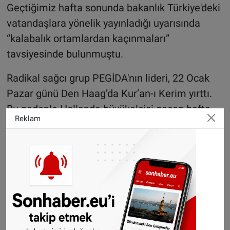
Geçtiğimiz hafta sonunda bakanlık Türkiye'deki
vatandaşlara yönelik yayınladığı uyarısında
“kalabalık ortamlardan kaçınmaları”
tavsiyesinde bulunmuştu.
Radikal sağcı grup PEGİDA'nın lideri, 22 Ocak
Pazar günü Den Haag’da Kur’an-ı Kerim yırttı.
Bu nedenle Hollanda büyükelçisi geçen hafta
Reklam
Türk hükümeti tarafından çağrıldı. Türkiye,
Hollanda'nın bu tür 'kışkırtıcı eylemlere' izin
vermemesini talep etti.
Geçtiğimiz hafta Danimarkalı aşırı sağcı
siyasetçi Rasmus Paludan'ın İsveç ve
Danimarka'da Kur'an-ı Kerim yakmasının
ardından, ABD, Almanya ve Fransa Türkiye'de