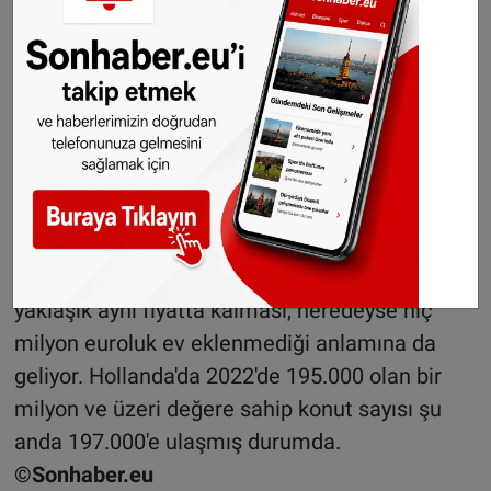
bulunuyordu. ancak şimdi bu bölgenin dışında
da milyon euroluk evlere rastlanmakta. Örneğin
Bloemendaal’da evlerin yaklaşık yarısı bir
milyonun üzerinde bir değere sahip. Bunun
dışında Zwolle, Tilburg, Eindhoven,
Leeuwarden ve Lelystad belediyeleri de milyon
euroluk evlere sahip.
Hollanda'daki en pahalı evlerin bir yıl içinde
yaklaşık aynı fiyatta kalması, neredeyse hiç
milyon euroluk ev eklenmediği anlamına da
geliyor. Hollanda'da 2022'de 195.000 olan bir
milyon ve üzeri değere sahip konut sayısı şu
anda 197.000'e ulaşmış durumda.
©Sonhaber.eu