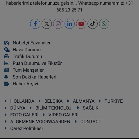
haberlerimiz telefonunuza gelsin... Whatsapp numaramız: +31
685 23 25 71
Nöbetçi Eczaneler
Hava Durumu
Trafik Durumu
Puan Durumu ve Fikstür
Tüm Manşetler
Son Dakika Haberleri
Haber Arşivi
HOLLANDA
BELÇİKA
ALMANYA
TÜRKİYE
DÜNYA
BİLİM-TEKNOLOJİ
SAĞLIK
FOTO GALERİ
VIDEO GALERİ
ALGEMENE VOORWAARDEN
CONTACT
Çerez Politikası