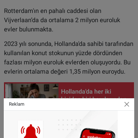
Rotterdam'ın en pahalı caddesi olan
Vijverlaan’da da ortalama 2 milyon euroluk
evler bulunmakta.
2023 yılı sonunda, Hollanda'da sahibi tarafından
kullanılan konut stokunun yüzde dördünden
fazlası milyon euroluk evlerden oluşuyordu. Bu
evlerin ortalama değeri 1,35 milyon euroydu.
Hollanda'da her iki
kişiden biri borçlarından
Reklam
utanıyor
Yaklaşık 10 yıl önce değeri 1 milyon ve üzeri
evler genellikle Randstad bölgesinde