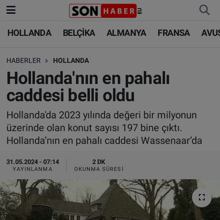
HOLLANDA
BELÇİKA
ALMANYA
FRANSA
AVU
HOLLANDA
HOLLANDA
Nöbetçi Eczaneler
HABERLER
HOLLANDA
BELÇİKA
BELÇİKA
Hava Durumu
Hollanda'nın en pahalı
ALMANYA
ALMANYA
Trafik Durumu
caddesi belli oldu
FRANSA
TÜRKİYE
Süper Lig Puan Durumu ve Fikstür
Hollanda'da 2023 yılında değeri bir milyonun
üzerinde olan konut sayısı 197 bine çıktı.
AVUSTURYA
DÜNYA
Tüm Manşetler
Hollanda’nın en pahalı caddesi Wassenaar’da
SAĞLIK - YAŞAM
BİLİM-TEKNOLOJİ
Son Dakika Haberleri
31.05.2024 - 07:14
2 DK
YAYINLANMA
OKUNMA SÜRESI
BİLİM-TEKNOLOJİ
SAĞLIK
Haber Arşivi
FOTO GALERİ