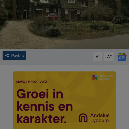
VIDEO GALERİ
ALGEMENE VOORWAARDEN
CONTACT
Çerez Politikası
Paylaş
-
+
A
A