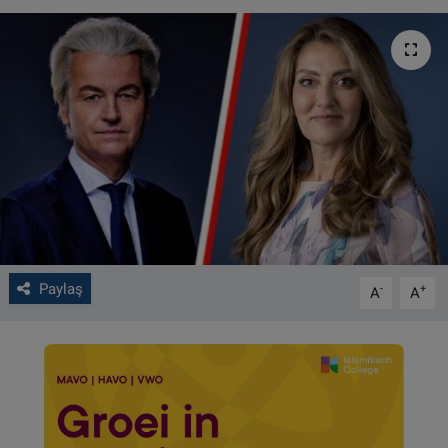
VIDEO GALERİ
ALGEMENE VOORWAARDEN
CONTACT
Çerez Politikası
Paylaş
-
+
A
A