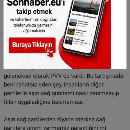
Ben öyle düşünmüyorum. Yakın zamana kadar
Polonya ve İspanya seçimleri nedeniyle aşırı
sağın olası sonu hakkında konuşuyorduk.
Mesele şu ki aşırı sağ seçimlerde yükseliyor.
Özellikle ara dönemlerde oy verme konusunda
iyidirler, ancak seçimler yapılırken genellikle
daha az başarılıdırlar. Fransa'daki Marine Le
Pen buna iyi bir örnek. Şimdiye kadar
geleneksel olarak PVV de vardı. Bu tartışmada
beni rahatsız eden şey, insanların diğer
partilerin aşırı sağ gündemi nasıl benimseyip
fiilen uyguladığına bakmaması.
Aşırı sağ partilerden ziyade merkez sağ
partilere önem vermemiz gerektiğini mi