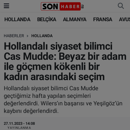
HOLLANDA
BELÇİKA
ALMANYA
FRANSA
AVU
HOLLANDA
HOLLANDA
Nöbetçi Eczaneler
HABERLER
HOLLANDA
BELÇİKA
BELÇİKA
Hava Durumu
Hollandalı siyaset bilimci
ALMANYA
ALMANYA
Trafik Durumu
Cas Mudde: Beyaz bir adam
ile göçmen kökenli bir
FRANSA
TÜRKİYE
Süper Lig Puan Durumu ve Fikstür
kadın arasındaki seçim
AVUSTURYA
DÜNYA
Tüm Manşetler
Hollandalı siyaset bilimci Cas Mudde
geçtiğimiz hafta yapılan seçimleri
SAĞLIK - YAŞAM
BİLİM-TEKNOLOJİ
Son Dakika Haberleri
değerlendirdi. Wilers’ın başarısı ve Yeşilgöz’ün
kaybını değerlendirdi.
BİLİM-TEKNOLOJİ
SAĞLIK
Haber Arşivi
27.11.2023 - 14:08
FOTO GALERİ
YAYINLANMA