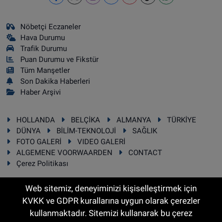
Nöbetçi Eczaneler
Hava Durumu
Trafik Durumu
Puan Durumu ve Fikstür
Tüm Manşetler
Son Dakika Haberleri
Haber Arşivi
HOLLANDA
BELÇİKA
ALMANYA
TÜRKİYE
DÜNYA
BİLİM-TEKNOLOJİ
SAĞLIK
FOTO GALERİ
VIDEO GALERİ
ALGEMENE VOORWAARDEN
CONTACT
Çerez Politikası
Web sitemiz, deneyiminizi kişiselleştirmek için
KVKK ve GDPR kurallarına uygun olarak çerezler
RSS
Copyright © 2025 Sonhaber.eu Her hakkı saklıdır.
kullanmaktadır. Sitemizi kullanarak bu çerez