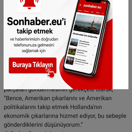
Hollanda hükümeti, İsrail hükümetine silah
sağlamanın güvenli olmadığını zaten
bilmeliydi.” diye konuştu.
“Amerikan politikalarını takip etmek
Hollanda'nın ekonomik çıkarlarına hizmet
ediyor”
Sterk, İsrail’in hukuk ihlallerini öngörmesinin
gerekmesine ve bu konuda uyarılmalarına
rağmen Hollanda hükümetinin İsrail’e F-35
parçaları göndermesinin gerekçesi olarak,
“Bence, Amerikan çıkarlarını ve Amerikan
politikalarını takip etmek Hollanda'nın
ekonomik çıkarlarına hizmet ediyor, bu sebeple
gönderdiklerini düşünüyorum.”