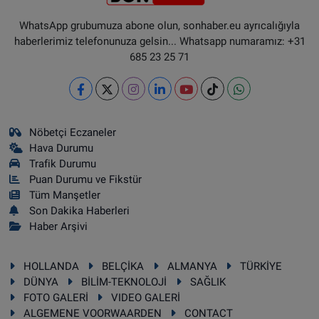
WhatsApp grubumuza abone olun, sonhaber.eu ayrıcalığıyla
haberlerimiz telefonunuza gelsin... Whatsapp numaramız: +31
685 23 25 71
Nöbetçi Eczaneler
Hava Durumu
Trafik Durumu
Puan Durumu ve Fikstür
Tüm Manşetler
Son Dakika Haberleri
Haber Arşivi
HOLLANDA
BELÇİKA
ALMANYA
TÜRKİYE
DÜNYA
BİLİM-TEKNOLOJİ
SAĞLIK
FOTO GALERİ
VIDEO GALERİ
ALGEMENE VOORWAARDEN
CONTACT