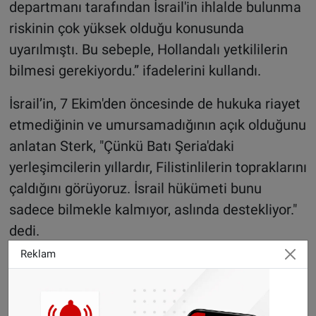
departmanı tarafından İsrail'in ihlalde bulunma
riskinin çok yüksek olduğu konusunda
uyarılmıştı. Bu sebeple, Hollandalı yetkililerin
bilmesi gerekiyordu.” ifadelerini kullandı.
İsrail’in, 7 Ekim'den öncesinde de hukuka riayet
etmediğinin ve umursamadığının açık olduğunu
anlatan Sterk, "Çünkü Batı Şeria'daki
yerleşimcilerin yıllardır, Filistinlilerin topraklarını
çaldığını görüyoruz. İsrail hükümeti bunu
sadece bilmekle kalmıyor, aslında destekliyor."
dedi.
Reklam
Sterk, “Bu açıdan bakıldığında İsrail
hükümetinin Filistinlilerin haklarını gerçekten
umursamadığı oldukça açık. Bu yüzden