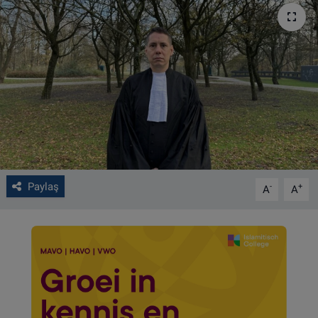
VIDEO GALERİ
ALGEMENE VOORWAARDEN
CONTACT
Çerez Politikası
Paylaş
-
+
A
A