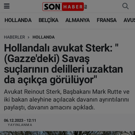
HOLLANDA
BELÇİKA
ALMANYA
FRANSA
AVU
HOLLANDA
HOLLANDA
Nöbetçi Eczaneler
HABERLER
HOLLANDA
BELÇİKA
BELÇİKA
Hava Durumu
Hollandalı avukat Sterk: "
ALMANYA
ALMANYA
Trafik Durumu
(Gazze'deki) Savaş
suçlarının delilleri uzaktan
FRANSA
TÜRKİYE
Süper Lig Puan Durumu ve Fikstür
da açıkça görülüyor"
AVUSTURYA
DÜNYA
Tüm Manşetler
Avukat Reinout Sterk, Başbakanı Mark Rutte ve
iki bakan aleyhine açılacak davanın ayrıntılarını
SAĞLIK - YAŞAM
BİLİM-TEKNOLOJİ
Son Dakika Haberleri
paylaştı, davanın amacını açıkladı.
BİLİM-TEKNOLOJİ
SAĞLIK
Haber Arşivi
06.12.2023 - 12:11
YAYINLANMA
FOTO GALERİ