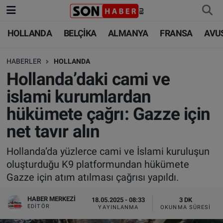
HOLLANDA
BELÇİKA
ALMANYA
FRANSA
AVU
HOLLANDA
HOLLANDA
Nöbetçi Eczaneler
HABERLER
HOLLANDA
BELÇİKA
BELÇİKA
Hava Durumu
Hollanda’daki cami ve
ALMANYA
ALMANYA
Trafik Durumu
islami kurumlardan
hükümete çağrı: Gazze için
FRANSA
TÜRKİYE
Süper Lig Puan Durumu ve Fikstür
net tavır alın
AVUSTURYA
DÜNYA
Tüm Manşetler
Hollanda’da yüzlerce cami ve İslami kuruluşun
oluşturduğu K9 platformundan hükümete
SAĞLIK - YAŞAM
BİLİM-TEKNOLOJİ
Son Dakika Haberleri
Gazze için atım atılması çağrısı yapıldı.
BİLİM-TEKNOLOJİ
SAĞLIK
Haber Arşivi
HABER MERKEZI
18.05.2025 - 08:33
3 DK
EDITÖR
YAYINLANMA
OKUNMA SÜRESI
FOTO GALERİ