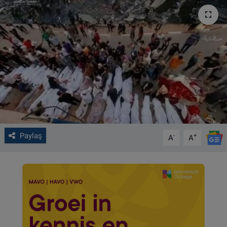
VIDEO GALERİ
ALGEMENE VOORWAARDEN
CONTACT
Çerez Politikası
Paylaş
-
+
A
A