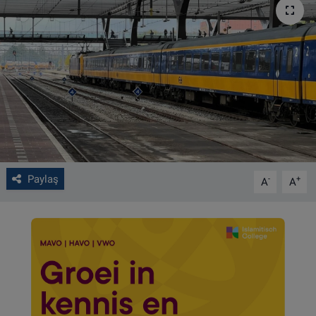
VIDEO GALERİ
ALGEMENE VOORWAARDEN
CONTACT
Çerez Politikası
Paylaş
-
+
A
A