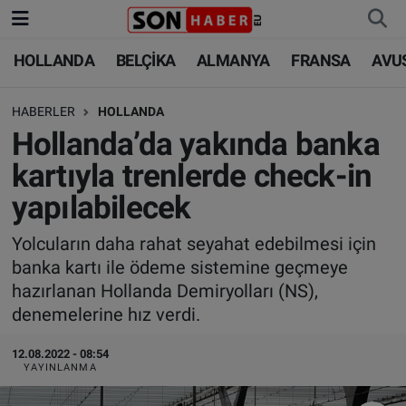
HOLLANDA
BELÇİKA
ALMANYA
FRANSA
AVU
HOLLANDA
HOLLANDA
Nöbetçi Eczaneler
HABERLER
HOLLANDA
BELÇİKA
BELÇİKA
Hava Durumu
Hollanda’da yakında banka
ALMANYA
ALMANYA
Trafik Durumu
kartıyla trenlerde check-in
yapılabilecek
FRANSA
TÜRKİYE
Süper Lig Puan Durumu ve Fikstür
Yolcuların daha rahat seyahat edebilmesi için
AVUSTURYA
DÜNYA
Tüm Manşetler
banka kartı ile ödeme sistemine geçmeye
hazırlanan Hollanda Demiryolları (NS),
SAĞLIK - YAŞAM
BİLİM-TEKNOLOJİ
Son Dakika Haberleri
denemelerine hız verdi.
BİLİM-TEKNOLOJİ
SAĞLIK
Haber Arşivi
12.08.2022 - 08:54
YAYINLANMA
FOTO GALERİ