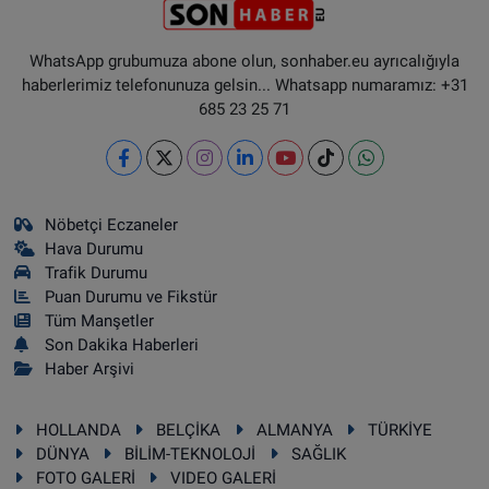
WhatsApp grubumuza abone olun, sonhaber.eu ayrıcalığıyla
haberlerimiz telefonunuza gelsin... Whatsapp numaramız: +31
685 23 25 71
Nöbetçi Eczaneler
Hava Durumu
Trafik Durumu
Puan Durumu ve Fikstür
Tüm Manşetler
Son Dakika Haberleri
Haber Arşivi
HOLLANDA
BELÇİKA
ALMANYA
TÜRKİYE
DÜNYA
BİLİM-TEKNOLOJİ
SAĞLIK
FOTO GALERİ
VIDEO GALERİ