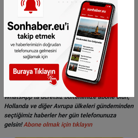
temassız ödeme logosu bulunuyor.
Foto: Sonhaber Arşiv
Sitemizde yayımlanan haberlerin her türlü
hakkı
SONHABER.eu
’ya aittir. Haberin linki
kaynak olarak gösterilmeden alınan haberler
için hukuki işlem başlatılacaktır.
Sonhaber'i artık Telegram'da da takip
edebilirsiniz:
t.me/sonhabereu
WhatsApp’ta ücretsiz bültenimize abone olun,
Hollanda ve diğer Avrupa ülkeleri gündeminden
seçtiğimiz haberler her gün telefonunuza
gelsin!
Abone olmak için tıklayın