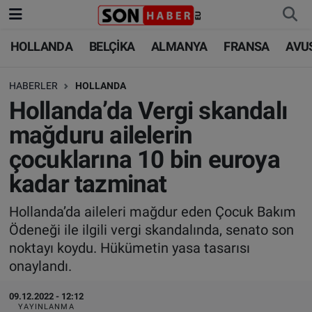
HOLLANDA
BELÇİKA
ALMANYA
FRANSA
AVU
HOLLANDA
HOLLANDA
Nöbetçi Eczaneler
HABERLER
HOLLANDA
BELÇİKA
BELÇİKA
Hava Durumu
Hollanda’da Vergi skandalı
ALMANYA
ALMANYA
Trafik Durumu
mağduru ailelerin
çocuklarına 10 bin euroya
FRANSA
TÜRKİYE
Süper Lig Puan Durumu ve Fikstür
kadar tazminat
AVUSTURYA
DÜNYA
Tüm Manşetler
Hollanda’da aileleri mağdur eden Çocuk Bakım
Ödeneği ile ilgili vergi skandalında, senato son
SAĞLIK - YAŞAM
BİLİM-TEKNOLOJİ
Son Dakika Haberleri
noktayı koydu. Hükümetin yasa tasarısı
onaylandı.
BİLİM-TEKNOLOJİ
SAĞLIK
Haber Arşivi
09.12.2022 - 12:12
FOTO GALERİ
YAYINLANMA