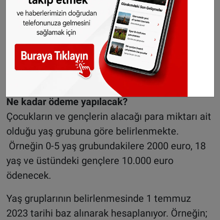
Koruyucu aile yanında yaşayan veya
yaşamış olan çocuklar
Öksüz veya yetim kalmış çocuklar
Vatandaşlık hizmet numarası (BSN)
olmayan çocuklar
Ne kadar ödeme yapılacak?
Çocukların ve gençlerin alacağı para miktarı ait
olduğu yaş grubuna göre belirlenmekte.
Örneğin 0-5 yaş grubundakilere 2000 euro, 18
yaş ve üstündeki gençlere 10.000 euro
ödenecek.
Yaş gruplarının belirlenmesinde 1 temmuz
2023 tarihi baz alınarak hesaplanıyor. Örneğin;