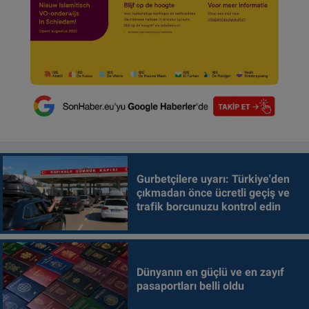
Gurbetçilere uyarı: Türkiye'den
çıkmadan önce ücretli geçiş ve
trafik borcunuzu kontrol edin
Dünyanın en güçlü ve en zayıf
pasaportları belli oldu