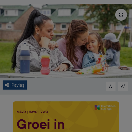
VIDEO GALERİ
ALGEMENE VOORWAARDEN
CONTACT
Çerez Politikası
Paylaş
-
+
A
A