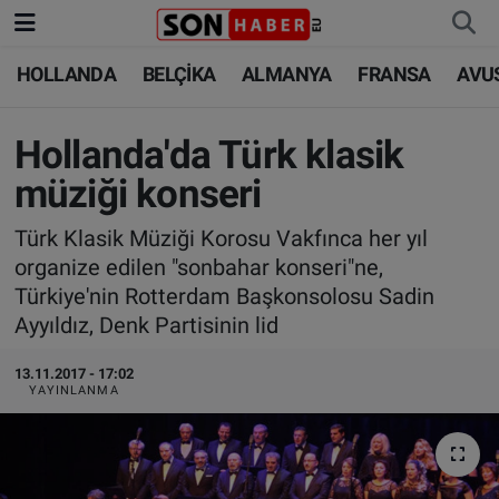
HOLLANDA
BELÇİKA
ALMANYA
FRANSA
AVU
HOLLANDA
HOLLANDA
Nöbetçi Eczaneler
BELÇİKA
BELÇİKA
Hava Durumu
Hollanda'da Türk klasik
müziği konseri
ALMANYA
ALMANYA
Trafik Durumu
Türk Klasik Müziği Korosu Vakfınca her yıl
FRANSA
TÜRKİYE
Süper Lig Puan Durumu ve Fikstür
organize edilen "sonbahar konseri"ne,
Türkiye'nin Rotterdam Başkonsolosu Sadin
AVUSTURYA
DÜNYA
Tüm Manşetler
Ayyıldız, Denk Partisinin lid
SAĞLIK - YAŞAM
BİLİM-TEKNOLOJİ
Son Dakika Haberleri
13.11.2017 - 17:02
YAYINLANMA
BİLİM-TEKNOLOJİ
SAĞLIK
Haber Arşivi
FOTO GALERİ