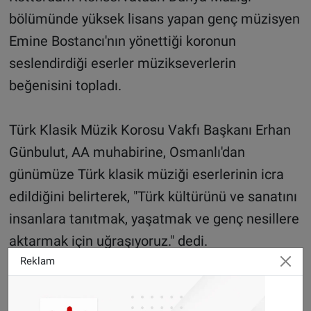
bölümünde yüksek lisans yapan genç müzisyen
Emine Bostancı'nın yönettiği koronun
seslendirdiği eserler müzikseverlerin
beğenisini topladı.
Türk Klasik Müzik Korosu Vakfı Başkanı Erhan
Günbulut, AA muhabirine, Osmanlı'dan
günümüze Türk klasik müziği eserlerinin icra
edildiğini belirterek, "Türk kültürünü ve sanatını
insanlara tanıtmak, yaşatmak ve genç nesillere
aktarmak için uğraşıyoruz." dedi.
Reklam
AA