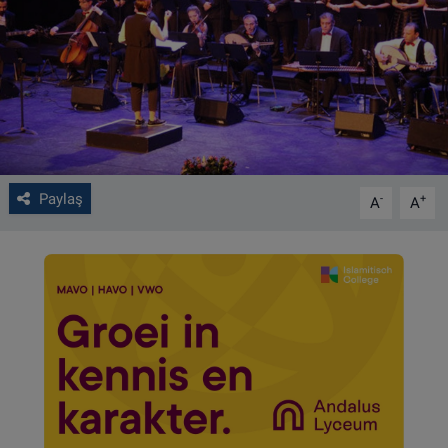
VIDEO GALERİ
ALGEMENE VOORWAARDEN
CONTACT
Çerez Politikası
Paylaş
-
+
A
A