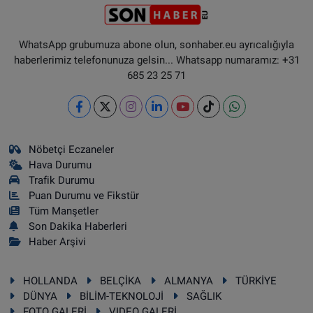
WhatsApp grubumuza abone olun, sonhaber.eu ayrıcalığıyla
haberlerimiz telefonunuza gelsin... Whatsapp numaramız: +31
685 23 25 71
Nöbetçi Eczaneler
Hava Durumu
Trafik Durumu
Puan Durumu ve Fikstür
Tüm Manşetler
Son Dakika Haberleri
Haber Arşivi
HOLLANDA
BELÇİKA
ALMANYA
TÜRKİYE
DÜNYA
BİLİM-TEKNOLOJİ
SAĞLIK
FOTO GALERİ
VIDEO GALERİ