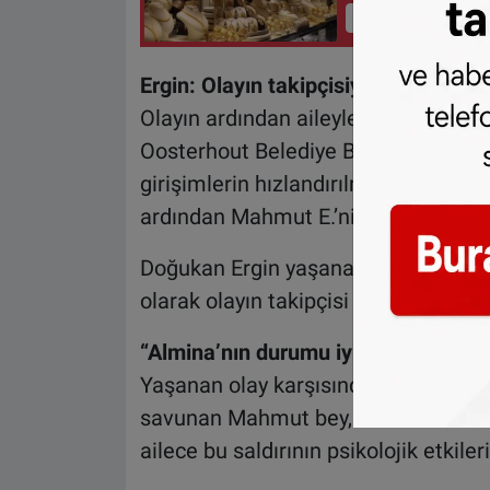
İçeriği Görüntüle
Ergin: Olayın takipçisiyiz
Olayın ardından aileyle iletişime ge
Oosterhout Belediye Başkanı ve okul 
girişimlerin hızlandırılmasını sağlad
ardından Mahmut E.’nin bugün suç du
Doğukan Ergin yaşananlardan dolay
olarak olayın takipçisi olacaklarını di
“Almina’nın durumu iyi ama psikoloj
Yaşanan olay karşısında gerek okulun
savunan Mahmut bey, kızının fiziks
ailece bu saldırının psikolojik etkiler