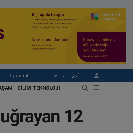
°
İstanbul
17
27
27
YAŞAM
BİLİM-TEKNOLOJİ
35
59
a uğrayan 12
19
.2