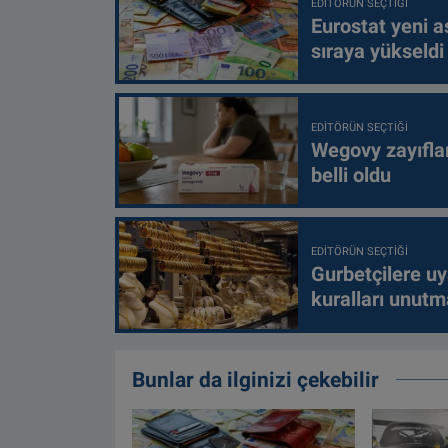
EDITÖRÜN SEÇTIĞI
Eurostat yeni as
sıraya yükseldi
EDITÖRÜN SEÇTIĞI
Wegovy zayıfla
belli oldu
EDITÖRÜN SEÇTIĞI
Gurbetçilere uy
kuralları unutm
Bunlar da ilginizi çekebilir