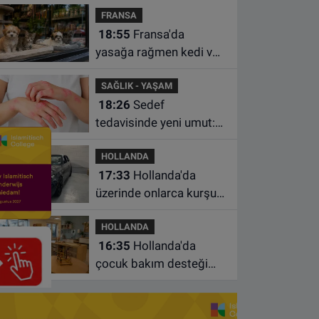
FRANSA
istasyonunda unuttu
18:55
Fransa'da
yasağa rağmen kedi ve
köpek satan pet
SAĞLIK - YAŞAM
shoplara hayvan başına
18:26
Sedef
1.500 euro ceza
tedavisinde yeni umut:
Bazı hastaların neden
HOLLANDA
iyileşmediği bulundu
17:33
Hollanda'da
üzerinde onlarca kurşun
izi bulunan BMW 55 bin
HOLLANDA
euroya satışa çıktı
16:35
Hollanda'da
çocuk bakım desteği
artsa da ailelerin çoğu
hâlâ ek ödeme yapıyor