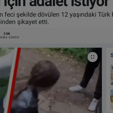
 için adalet istiyor
n feci şekilde dövülen 12 yaşındaki Türk 
ğinden şikayet etti.
3 DK
NMA SÜRESI