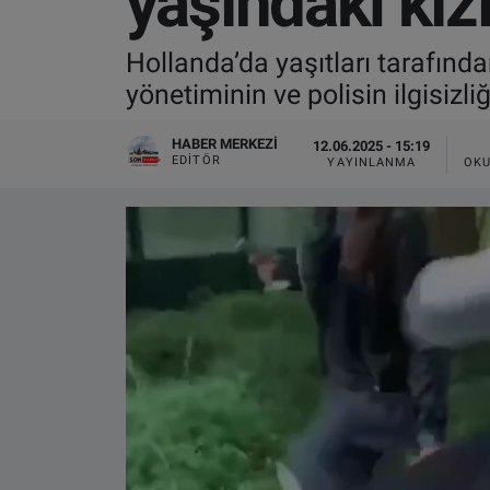
yaşındaki kızı
VIDEO GALERİ
Hollanda’da yaşıtları tarafında
yönetiminin ve polisin ilgisizli
ALGEMENE VOORWAARDEN
HABER MERKEZI
12.06.2025 - 15:19
CONTACT
EDITÖR
YAYINLANMA
OKU
Çerez Politikası