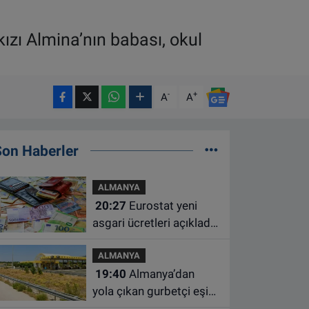
kızı Almina’nın babası, okul
-
+
A
A
Son Haberler
ALMANYA
20:27
Eurostat yeni
asgari ücretleri açıkladı:
Hollanda AB'de ikinci
ALMANYA
sıraya yükseldi
19:40
Almanya’dan
yola çıkan gurbetçi eşini
Hırvatistan’da benzin