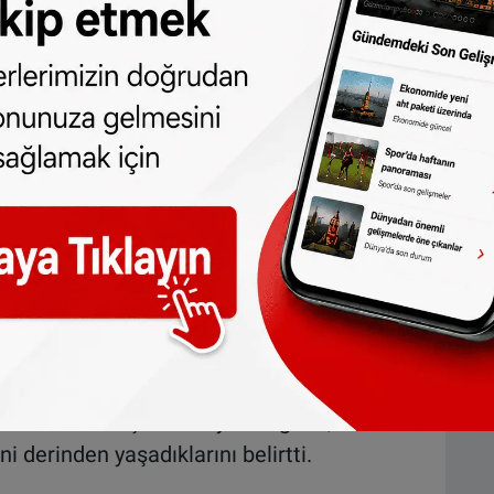
çen DENK Partisi Milletvekili Doğukan Ergin,
yönetimiyle irtibata geçerek gerekli
ı. Ergin yaptığı paylaşımda bu girişimlerin
yurusunda bulunabildiğini ifade etti.
ı büyük üzüntü duyduğunu ve DENK Partisi
le getirdi.
isi bozuldu
”
 gerekse polisin ilgisiz davrandığını
el durumunun şu anda iyi olduğunu, ancak
ini derinden yaşadıklarını belirtti.