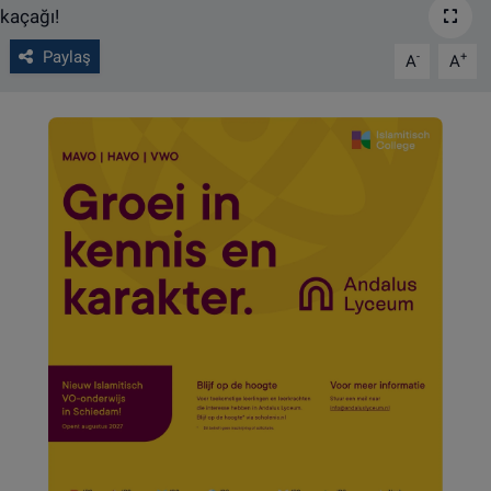
VIDEO GALERİ
Paylaş
-
+
A
A
ALGEMENE VOORWAARDEN
CONTACT
Çerez Politikası