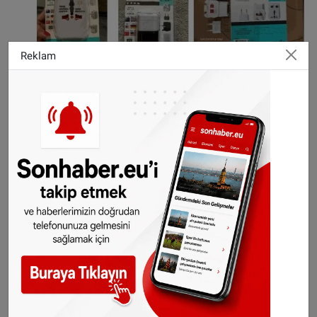
Reklam
©Sonhaber.eu
H
aberlerimizi
İnsta
gram hesabımızdan
da takip
edebilirsiniz.