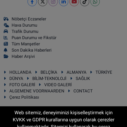
Nöbetçi Eczaneler
Hava Durumu
Trafik Durumu
Puan Durumu ve Fikstür
Tüm Manşetler
Son Dakika Haberleri
Haber Arşivi
HOLLANDA
BELÇİKA
ALMANYA
TÜRKİYE
DÜNYA
BİLİM-TEKNOLOJİ
SAĞLIK
FOTO GALERİ
VIDEO GALERİ
ALGEMENE VOORWAARDEN
CONTACT
Çerez Politikası
Web sitemiz, deneyiminizi kişiselleştirmek için
KVKK ve GDPR kurallarına uygun olarak çerezler
RSS
Copyright © 2025 Sonhaber.eu Her hakkı saklıdır.
kullanmaktadır. Sitemizi kullanarak bu çerez