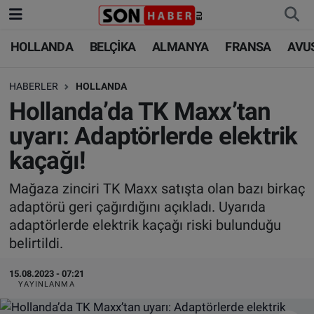
HOLLANDA
BELÇİKA
ALMANYA
FRANSA
AVU
HOLLANDA
HOLLANDA
Nöbetçi Eczaneler
HABERLER
HOLLANDA
BELÇİKA
BELÇİKA
Hava Durumu
Hollanda’da TK Maxx’tan
ALMANYA
ALMANYA
Trafik Durumu
uyarı: Adaptörlerde elektrik
kaçağı!
FRANSA
TÜRKİYE
Süper Lig Puan Durumu ve Fikstür
Mağaza zinciri TK Maxx satışta olan bazı birkaç
AVUSTURYA
DÜNYA
Tüm Manşetler
adaptörü geri çağırdığını açıkladı. Uyarıda
adaptörlerde elektrik kaçağı riski bulunduğu
SAĞLIK - YAŞAM
BİLİM-TEKNOLOJİ
Son Dakika Haberleri
belirtildi.
BİLİM-TEKNOLOJİ
SAĞLIK
Haber Arşivi
15.08.2023 - 07:21
YAYINLANMA
FOTO GALERİ