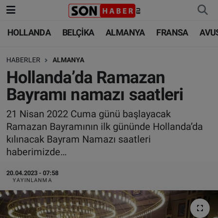
HOLLANDA
BELÇİKA
ALMANYA
FRANSA
AVU
HOLLANDA
HOLLANDA
Nöbetçi Eczaneler
HABERLER
ALMANYA
BELÇİKA
BELÇİKA
Hava Durumu
Hollanda’da Ramazan
ALMANYA
ALMANYA
Trafik Durumu
Bayramı namazı saatleri
FRANSA
TÜRKİYE
Süper Lig Puan Durumu ve Fikstür
21 Nisan 2022 Cuma günü başlayacak
Ramazan Bayramının ilk gününde Hollanda’da
AVUSTURYA
DÜNYA
Tüm Manşetler
kılınacak Bayram Namazı saatleri
haberimizde…
SAĞLIK - YAŞAM
BİLİM-TEKNOLOJİ
Son Dakika Haberleri
20.04.2023 - 07:58
YAYINLANMA
BİLİM-TEKNOLOJİ
SAĞLIK
Haber Arşivi
FOTO GALERİ