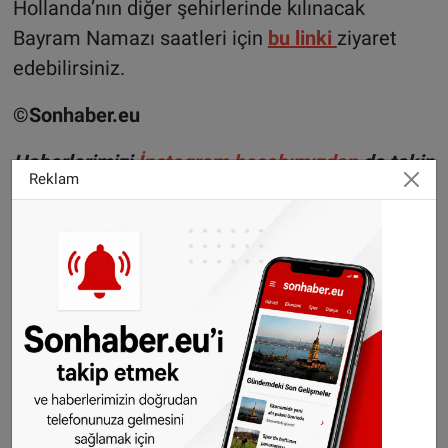
Hollanda’nın diğer şehirlerinde kılınacak
Bayram Namazı saatleri için
bu linki
ziyaret
edebilirsiniz.
©Sonhaber.eu
Haberlerimizi
İnsta
gram hesabımızdan
da takip
Reklam
edebilirsiniz.
WhatsAppta ücretsiz bültenimize abone olun,
Hollanda ve diğer Avrupa ülkeleri gündeminden
seçtiğimiz haberler her gün telefonunuza
gelsin!
Abone olmak için tıklayın
Sitemizde yayımlanan haberlerin her türlü
hakkı
SONHABER.eu
’ya aittir. Haberin linki
kaynak olarak gösterilmeden alınan haberler