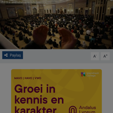
VIDEO GALERİ
ALGEMENE VOORWAARDEN
CONTACT
Çerez Politikası
Paylaş
-
+
A
A