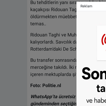
Bu tehditlerin yanı sıra savcılığın biz
Reklam
kaçakçısı Ridouan Taghi ile 2004 yıl
öldürmekten müebbet hapis cezası 
temas..
Ridouan Taghi ve Muhammed B. Vugh
kalıyorlardı. Savcılık daha sonra ikili
Rotterdam'daki De Schie cezaevinin
Bu transfer sonrasında ikilinin aras
merceğine takıldı. İki mahkumun birb
içeren mektuplarda şifreli bir dil kul
Foto: Politie.nl
WhatsApp’ta ücretsiz bültenimize ab
gündeminden seçtiğimiz haberler he