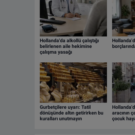
Hollanda'da alkollü çalıştığı
Hollanda'da
belirlenen aile hekimine
borçlarınd
çalışma yasağı
Gurbetçilere uyarı: Tatil
Hollanda'
dönüşünde altın getirirken bu
aracının ç
kuralları unutmayın
çocuk haya