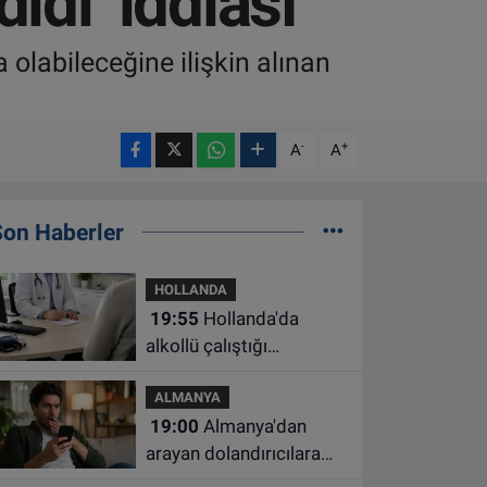
didi’ iddiası
 olabileceğine ilişkin alınan
-
+
A
A
Son Haberler
HOLLANDA
19:55
Hollanda'da
alkollü çalıştığı
belirlenen aile hekimine
ALMANYA
çalışma yasağı
19:00
Almanya'dan
arayan dolandırıcılara
ait bu numaralara dikkat