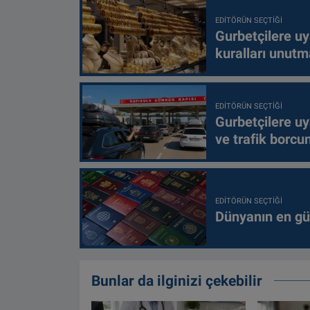
EDITÖRÜN SEÇTIĞI
Gurbetçilere uy
kuralları unutm
EDITÖRÜN SEÇTIĞI
Gurbetçilere uy
ve trafik borcu
EDITÖRÜN SEÇTIĞI
Dünyanın en güç
Bunlar da ilginizi çekebilir