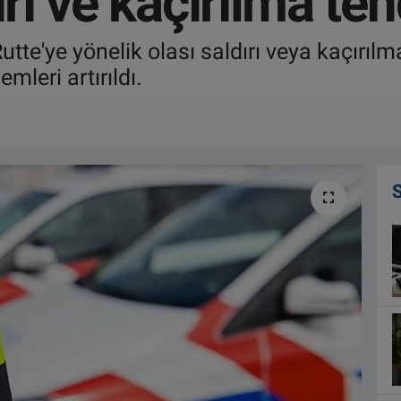
ırı ve kaçırılma teh
e'ye yönelik olası saldırı veya kaçırılma
mleri artırıldı.