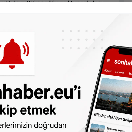
zat takip ettiği bir diğer nokta ise kokain
ında film yapımcısı Theo van Gogh'u
alan Muhammed B. arasındaki yakın
t'taki Ekstra Güvenli Hapishane’de
nin aşırı yakın olduğunu belirterek, B.’yi
 terör departmanına nakledilmesini sağladı.
ında gönderilen mektuplar da savcılığın
irlerine gönderdiği ve Kuran'dan ayetler
lanıldığından şüpheleniliyor.
one olun, Hollanda ve diğer Avrupa ülkeleri
r gün telefonunuza gelsin!
Abone olmak için