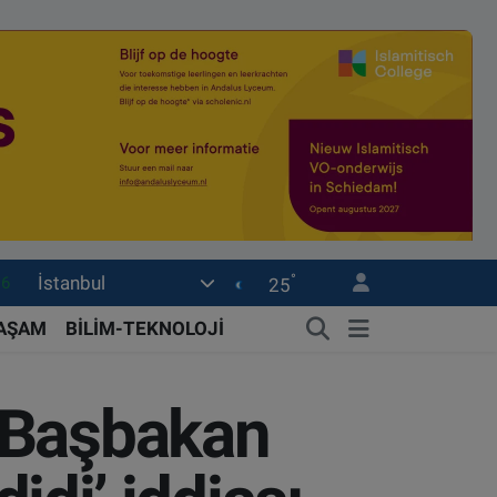
16
°
İstanbul
25
06
02
YAŞAM
BİLİM-TEKNOLOJİ
.2
12
 Başbakan
0