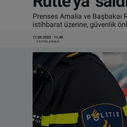
Rutte’ya ‘sald
VIDEO GALERİ
Prenses Amalia ve Başbakaı Rutt
istihbarat üzerine, güvenlik önle
ALGEMENE VOORWAARDEN
17.09.2022 - 11:49
CONTACT
YAYINLANMA
Çerez Politikası