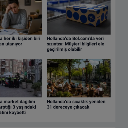
 her iki kişiden biri
Hollanda'da Bol.com'da veri
an utanıyor
sızıntısı: Müşteri bilgileri ele
geçirilmiş olabilir
da market dağıtım
Hollanda'da sıcaklık yeniden
arptığı 3 yaşındaki
31 dereceye çıkacak
tını kaybetti