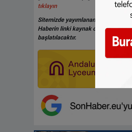
tıklayın
Sitemizde yayımlanan haberlerin her
Haberin linki kaynak olarak gösteri
başlatılacaktır.