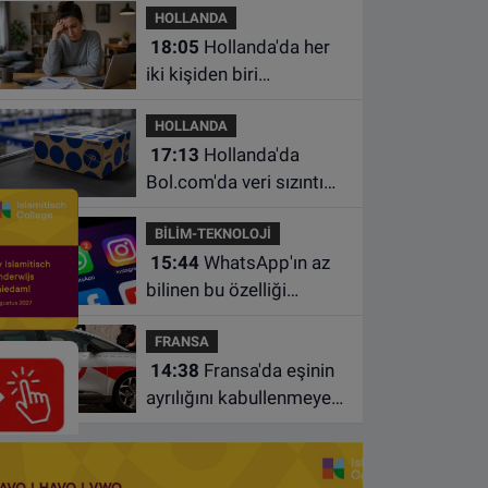
HOLLANDA
18:05
Hollanda'da her
iki kişiden biri
borçlarından utanıyor
HOLLANDA
17:13
Hollanda'da
Bol.com'da veri sızıntısı:
Müşteri bilgileri ele
BİLİM-TEKNOLOJİ
geçirilmiş olabilir
15:44
WhatsApp'ın az
bilinen bu özelliği
sohbetleri daha düzenli
FRANSA
hale getiriyor
14:38
Fransa'da eşinin
ayrılığını kabullenmeyen
baba 17 yaşındaki
oğlunu öldürdü