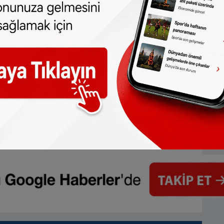
 türlü hakkı
SONHABER.eu
’
ya aittir.
lmeden alınan haberler için hukuki işlem