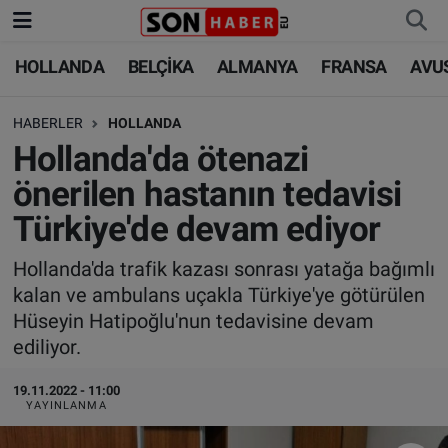
HOLLANDA
BELÇİKA
ALMANYA
FRANSA
AVU
HOLLANDA
HOLLANDA
Nöbetçi Eczaneler
HABERLER
HOLLANDA
BELÇİKA
BELÇİKA
Hava Durumu
Hollanda'da ötenazi
ALMANYA
ALMANYA
Trafik Durumu
önerilen hastanın tedavisi
Türkiye'de devam ediyor
FRANSA
TÜRKİYE
Süper Lig Puan Durumu ve Fikstür
Hollanda'da trafik kazası sonrası yatağa bağımlı
AVUSTURYA
DÜNYA
Tüm Manşetler
kalan ve ambulans uçakla Türkiye'ye götürülen
Hüseyin Hatipoğlu'nun tedavisine devam
SAĞLIK - YAŞAM
BİLİM-TEKNOLOJİ
Son Dakika Haberleri
ediliyor.
BİLİM-TEKNOLOJİ
SAĞLIK
Haber Arşivi
19.11.2022 - 11:00
YAYINLANMA
FOTO GALERİ