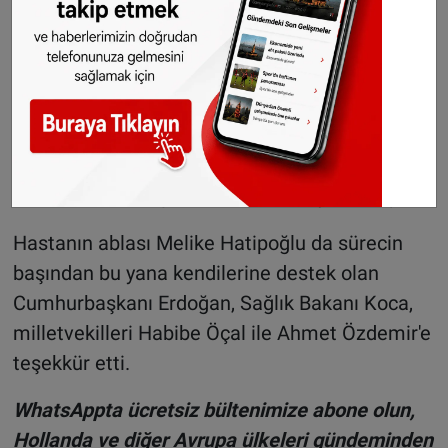
Türkiye'den yardım talebinde bulunduklarını
anlatan Hatipoğlu, "Cumhurbaşkanımız, Sağlık
Bakanımız, milletvekillerimiz bize destek verdi.
Türkiye'den yardım talebinde bulunduktan
sonra ambulans uçak gönderdiler. Kardeşimin
tedavisi İstanbul'da başladı. İstanbul'dan sonra
memleketimize gelmek istedik." diye konuştu.
Hastanın ablası Melike Hatipoğlu da sürecin
başından bu yana kendilerine destek olan
Cumhurbaşkanı Erdoğan, Sağlık Bakanı Koca,
milletvekilleri Habibe Öçal ile Ahmet Özdemir'e
teşekkür etti.
WhatsAppta ücretsiz bültenimize abone olun,
Hollanda ve diğer Avrupa ülkeleri gündeminden