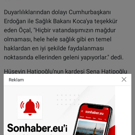
Duyarlılıklarından dolayı Cumhurbaşkanı
Erdoğan ile Sağlık Bakanı Koca'ya teşekkür
eden Öçal, "Hiçbir vatandaşımızın mağdur
olmaması, hele hele sağlık gibi en temel
haklardan en iyi şekilde faydalanması
noktasında ellerinden geleni yapıyorlar." dedi.
Hüseyin Hatipoğlu'nun kardeşi Sena Hatipoğlu
da kardeşinin nisan ayında geçirdiği trafik
Reklam
kazasının ardından Hollanda'da tedavi altına
alındığını ancak bir süre sonra oradaki
yetkililerin ümitlerini keserek kardeşine ötenazi
uygulamak istediklerini söyledi.
Ötenazi uygulamasını doğru bulmadıkları için