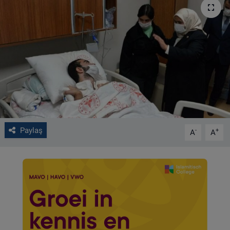
VIDEO GALERİ
ALGEMENE VOORWAARDEN
CONTACT
Çerez Politikası
Paylaş
-
+
A
A