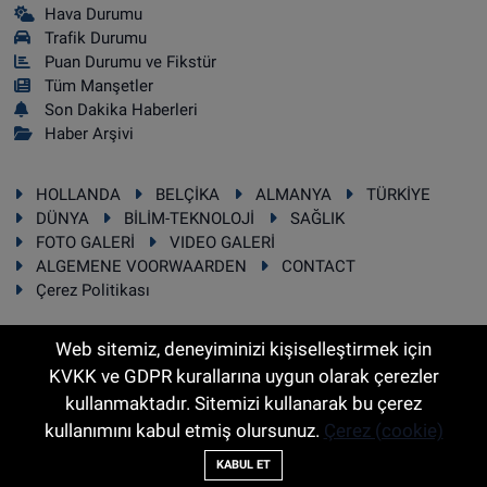
Hava Durumu
Trafik Durumu
Puan Durumu ve Fikstür
Tüm Manşetler
Son Dakika Haberleri
Haber Arşivi
HOLLANDA
BELÇİKA
ALMANYA
TÜRKİYE
DÜNYA
BİLİM-TEKNOLOJİ
SAĞLIK
FOTO GALERİ
VIDEO GALERİ
ALGEMENE VOORWAARDEN
CONTACT
Çerez Politikası
Web sitemiz, deneyiminizi kişiselleştirmek için
KVKK ve GDPR kurallarına uygun olarak çerezler
RSS
Copyright © 2025 Sonhaber.eu Her hakkı saklıdır.
kullanmaktadır. Sitemizi kullanarak bu çerez
kullanımını kabul etmiş olursunuz.
Çerez (cookie)
Haber Yazılımı:
TE Bilişim
KABUL ET