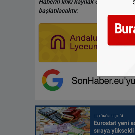
Haberin linki kaynak olarak gösteri
başlatılacaktır.
EDITÖRÜN SEÇTIĞI
Eurostat yeni as
sıraya yükseldi