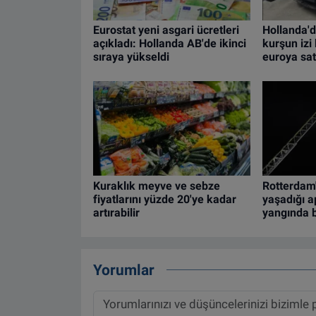
Eurostat yeni asgari ücretleri
Hollanda'd
açıkladı: Hollanda AB'de ikinci
kurşun iz
sıraya yükseldi
euroya satı
Kuraklık meyve ve sebze
Rotterdam'
fiyatlarını yüzde 20'ye kadar
yaşadığı 
artırabilir
yangında b
Yorumlar