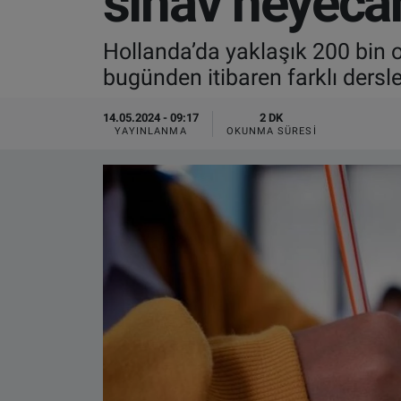
sınav heyecan
VIDEO GALERİ
Hollanda’da yaklaşık 200 bin o
bugünden itibaren farklı dersle
ALGEMENE VOORWAARDEN
14.05.2024 - 09:17
2 DK
CONTACT
YAYINLANMA
OKUNMA SÜRESI
Çerez Politikası