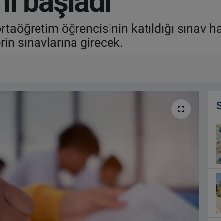
ı başladı
rtaöğretim öğrencisinin katıldığı sınav ha
rin sınavlarına girecek.