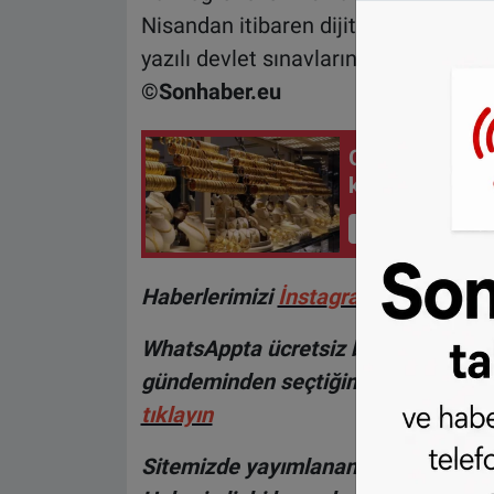
Nisandan itibaren dijital final sınavı
yazılı devlet sınavlarına giren öğrenc
©Sonhaber.eu
Gurbetçilere uy
kuralları unut
İçeriği Görüntüle
H
aberlerimizi
İnsta
gram hesabımız
WhatsAppta ücretsiz bültenimize abo
gündeminden seçtiğimiz haberler he
tıklayın
Sitemizde yayımlanan haberlerin her