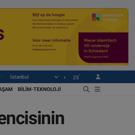
87
°
İstanbul
25
18
YAŞAM
BİLİM-TEKNOLOJİ
32
38
encisinin
59
14