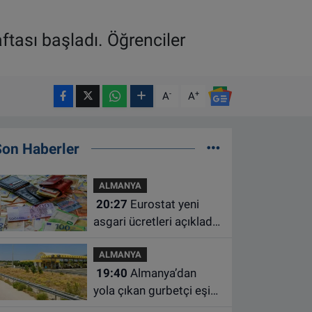
ftası başladı. Öğrenciler
-
+
A
A
Son Haberler
ALMANYA
20:27
Eurostat yeni
asgari ücretleri açıkladı:
Hollanda AB'de ikinci
ALMANYA
sıraya yükseldi
19:40
Almanya’dan
yola çıkan gurbetçi eşini
Hırvatistan’da benzin