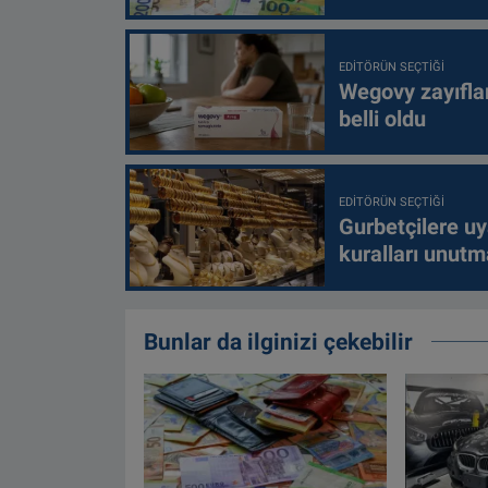
EDITÖRÜN SEÇTIĞI
Wegovy zayıfla
belli oldu
EDITÖRÜN SEÇTIĞI
Gurbetçilere uy
kuralları unutm
Bunlar da ilginizi çekebilir