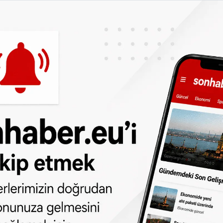
na tabi oldu. Özel eğitim öğrencileri gibi
iler için de sınavlar çoktan başladı.
arı: Tatil dönüşünde altın getirirken bu
mayın
dan
da takip edebilirsiniz.
ne olun, Hollanda ve diğer Avrupa ülkeleri
r gün telefonunuza gelsin!
Abone olmak için
 türlü hakkı
SONHABER.eu
’ya aittir.