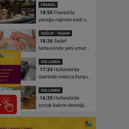
FRANSA
istasyonunda unuttu
18:55
Fransa'da
yasağa rağmen kedi ve
köpek satan pet
SAĞLIK - YAŞAM
shoplara hayvan başına
18:26
Sedef
1.500 euro ceza
tedavisinde yeni umut:
Bazı hastaların neden
HOLLANDA
iyileşmediği bulundu
17:33
Hollanda'da
üzerinde onlarca kurşun
izi bulunan BMW 55 bin
HOLLANDA
euroya satışa çıktı
16:35
Hollanda'da
çocuk bakım desteği
artsa da ailelerin çoğu
hâlâ ek ödeme yapıyor