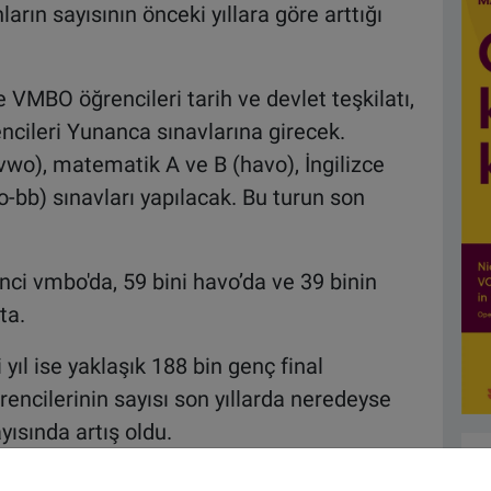
ların sayısının önceki yıllara göre arttığı
 VMBO öğrencileri tarih ve devlet teşkilatı,
cileri Yunanca sınavlarına girecek.
vwo), matematik A ve B (havo), İngilizce
-bb) sınavları yapılacak. Bu turun son
nci vmbo'da, 59 bini havo’da ve 39 binin
ta.
 yıl ise yaklaşık 188 bin genç final
rencilerinin sayısı son yıllarda neredeyse
yısında artış oldu.
n ay başladı. On binlerce vmbo öğrencisi 1