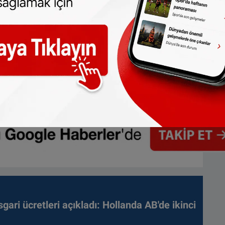
lmeden alınan haberler için hukuki işlem
gari ücretleri açıkladı: Hollanda AB'de ikinci