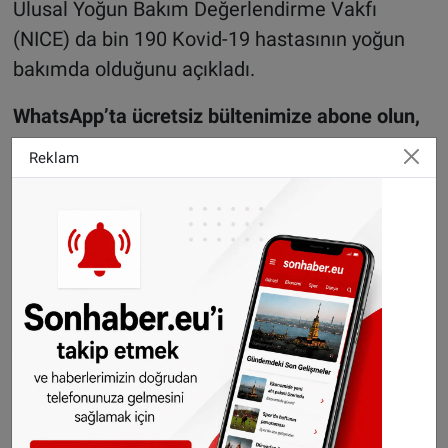
Ulusal Yoğun Bakım Değerlendirme Vakfı
(NICE) da bin 190 Kovid-19 hastasının yoğun
bakımda olduğunu açıkladı.
WhatsApp’ta ücretsiz bültenimize abone olun,
Hollanda ve diğer Avrupa ülkeleri gündeminden
Reklam
seçtiğimiz haberler her gün telefonunuza
gelsin!
Abone olmak için tıklayın
Haberlerimizi izin almadan kullanmayınız
©SONHABER.EU