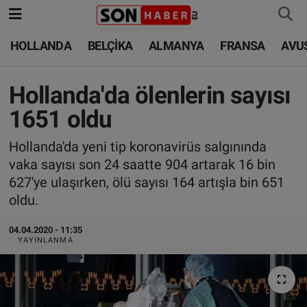
HOLLANDA
BELÇİKA
ALMANYA
FRANSA
AVU
HOLLANDA
HOLLANDA
Nöbetçi Eczaneler
BELÇİKA
BELÇİKA
Hava Durumu
Hollanda'da ölenlerin sayısı
1651 oldu
ALMANYA
ALMANYA
Trafik Durumu
Hollanda'da yeni tip koronavirüs salgınında
FRANSA
TÜRKİYE
Süper Lig Puan Durumu ve Fikstür
vaka sayısı son 24 saatte 904 artarak 16 bin
627'ye ulaşırken, ölü sayısı 164 artışla bin 651
AVUSTURYA
DÜNYA
Tüm Manşetler
oldu.
SAĞLIK - YAŞAM
BİLİM-TEKNOLOJİ
Son Dakika Haberleri
04.04.2020 - 11:35
YAYINLANMA
BİLİM-TEKNOLOJİ
SAĞLIK
Haber Arşivi
FOTO GALERİ