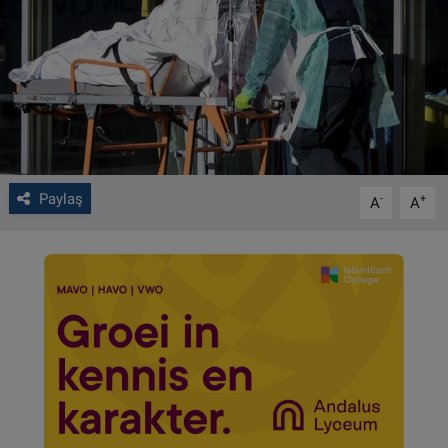
VIDEO GALERİ
ALGEMENE VOORWAARDEN
CONTACT
Çerez Politikası
Paylaş
-
+
A
A