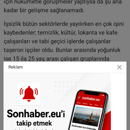
için hükümetle görüşmeler yaptıysa da şu ana
kadar bir gelişme sağlanamadı.
İşsizlik bütün sektörlerde yayılırken en çok işini
kaybedenler; temizlik, kültür, lokanta ve kafe
çalışanları ve tabi geçici işlerde çalışanlar
taşeron işçiler oldu. Bunlar arasında yoğunluk
ise 15 ila 25 yaş arası çalışan gruplarında
görüldü.
Reklam
Normalde CBS, işsizlik gibi istatistik bilgilerini 3
ayda bir açıklıyordu ancak salgın nedeniyle bu
verileri her ay açıklamaya karar verildi.
WhatsApp’ta ücretsiz bültenimize abone olun,
Hollanda ve diğer Avrupa ülkeleri gündeminden
seçtiğimiz haberler her gün telefonunuza