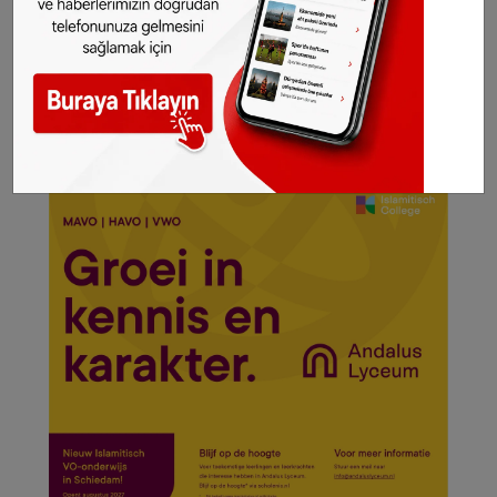
gelsin!
Abone olmak için tıklayın
Haberlerimizi izin almadan kullanmayınız
Haber:
Habernet