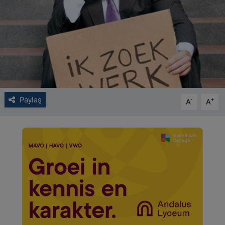
VIDEO GALERİ
ALGEMENE VOORWAARDEN
CONTACT
Çerez Politikası
Paylaş
-
+
A
A