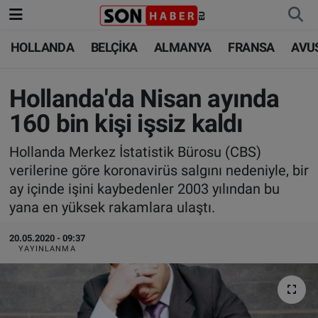
HOLLANDA
BELÇİKA
ALMANYA
FRANSA
AVU
HOLLANDA
HOLLANDA
Nöbetçi Eczaneler
BELÇİKA
BELÇİKA
Hava Durumu
Hollanda'da Nisan ayında
160 bin kişi işsiz kaldı
ALMANYA
ALMANYA
Trafik Durumu
Hollanda Merkez İstatistik Bürosu (CBS)
FRANSA
TÜRKİYE
Süper Lig Puan Durumu ve Fikstür
verilerine göre koronavirüs salgını nedeniyle, bir
ay içinde işini kaybedenler 2003 yılından bu
AVUSTURYA
DÜNYA
Tüm Manşetler
yana en yüksek rakamlara ulaştı.
SAĞLIK - YAŞAM
BİLİM-TEKNOLOJİ
Son Dakika Haberleri
20.05.2020 - 09:37
YAYINLANMA
BİLİM-TEKNOLOJİ
SAĞLIK
Haber Arşivi
FOTO GALERİ