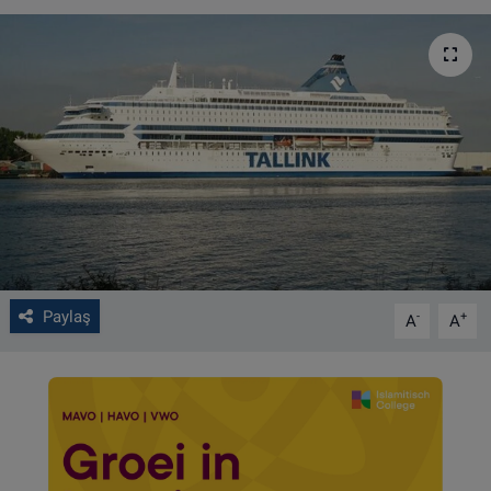
VIDEO GALERİ
ALGEMENE VOORWAARDEN
CONTACT
Çerez Politikası
Paylaş
-
+
A
A