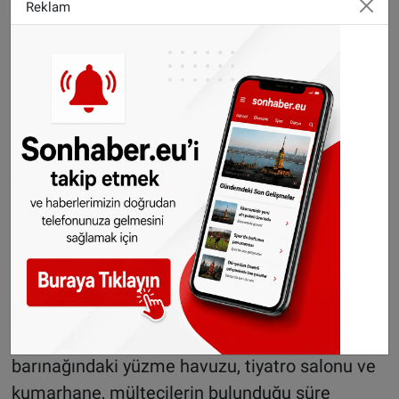
Reklam
belediyenin buna müsamaha gösterdiği
gerekçesiyle reddedildi. Mahkemeye göre,
geminin tehlikeli işler yapan bir şirket ile ilişkili
olduğu konusunda ise yeterli kanıt bulunmuyor.
Bölge esnafının yanı sıra kasaba halkı da, uzun
süreden beri gemide sığınmacı kabulünü
protesto gösterileri düzenliyor.
Ancak mahkemenin kararının ardından
Pazartesi öğleden sonra ilk mülteci grubu
gemiye alınmaya başlandı.
Lüks bir yolcu gemisi olan yeni sığınmacı
barınağındaki yüzme havuzu, tiyatro salonu ve
kumarhane, mültecilerin bulunduğu süre