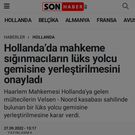
HOLLANDA
BELÇİKA
ALMANYA
FRANSA
AVU
HOLLANDA
HOLLANDA
Nöbetçi Eczaneler
HABERLER
HOLLANDA
BELÇİKA
BELÇİKA
Hava Durumu
Hollanda’da mahkeme
ALMANYA
ALMANYA
Trafik Durumu
sığınmacıların lüks yolcu
gemisine yerleştirilmesini
FRANSA
TÜRKİYE
Süper Lig Puan Durumu ve Fikstür
onayladı
AVUSTURYA
DÜNYA
Tüm Manşetler
Haarlem Mahkemesi Hollanda’ya gelen
mültecilerin Velsen - Noord kasabası sahilinde
SAĞLIK - YAŞAM
BİLİM-TEKNOLOJİ
Son Dakika Haberleri
bulunan bir lüks yolcu gemisine
yerleştirilmesine karar verdi.
BİLİM-TEKNOLOJİ
SAĞLIK
Haber Arşivi
27.09.2022 - 13:17
FOTO GALERİ
YAYINLANMA