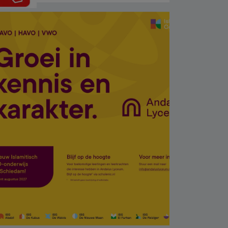
izi bulunan BMW 55 bin
euroya satışa çıktı