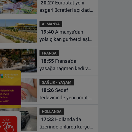
20:27
Eurostat yeni
asgari ücretleri açıkladı:
Hollanda AB'de ikinci
ALMANYA
sıraya yükseldi
19:40
Almanya’dan
yola çıkan gurbetçi eşini
Hırvatistan’da benzin
FRANSA
istasyonunda unuttu
18:55
Fransa'da
yasağa rağmen kedi ve
köpek satan pet
SAĞLIK - YAŞAM
shoplara hayvan başına
18:26
Sedef
1.500 euro ceza
tedavisinde yeni umut:
Bazı hastaların neden
HOLLANDA
iyileşmediği bulundu
17:33
Hollanda'da
üzerinde onlarca kurşun