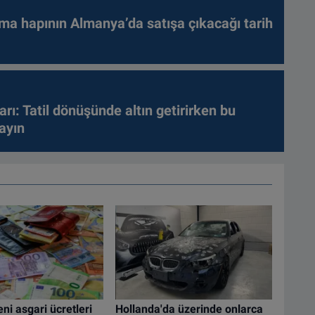
ma hapının Almanya’da satışa çıkacağı tarih
arı: Tatil dönüşünde altın getirirken bu
ayın
ni asgari ücretleri
Hollanda'da üzerinde onlarca