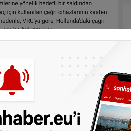
emlerine yönelik hedefli bir saldırıdan
ç için kullanılan çağrı cihazlarının kasten
u nedenle, VRU'ya göre, Hollanda'daki çağrı
ir endişe bulunmuyor.
a yaptığı açıklamada, güvenlik bölgesinin
ini doğruladı.
diğer adıyla pager veya semafon, birine sinyal
anılıyor. VRU, Hollanda'nın P2000 ağı için
e Galaxy ve PreCom pager kullanıyor.
ha iletişim cihazlarına yönelik
saldırı
'na göre, telsizlerin patlaması sonucu
erce kişi yaralandı. Bazı ev ve iş yerlerinde