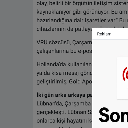
olay, belirli bir örgütün iletişim sist
kaynaklanıyor gibi görünüyor. Bu ama
hazırlandığına dair işaretler var." B
cihazlarının da patlayacağına dair b
Reklam
VRU sözcüsü, Çarşamba akşamı basın
çalışanlarına bu e-postayı gönderdiğ
Hollanda’da kullanılan çağrı cihazı, 
ya da kısa mesaj göndermek için kull
geliştirilmiş, Gold Apollo markalı D
İki gün arka arkaya patlamalar!
Lübnan'da, Çarşamba günü bir kez da
gerçekleşti. Lübnan Sağlık Bakanlığı
onlarca kişi hayatını kaybetti ve yüzl