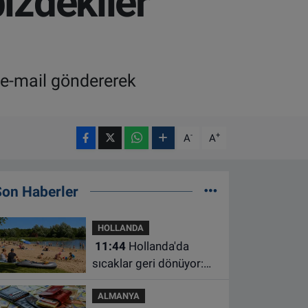
izdekiler
 e-mail göndererek
-
+
A
A
Son Haberler
HOLLANDA
11:44
Hollanda'da
sıcaklar geri dönüyor:
Termometreler 35
ALMANYA
dereceyi gösterecek