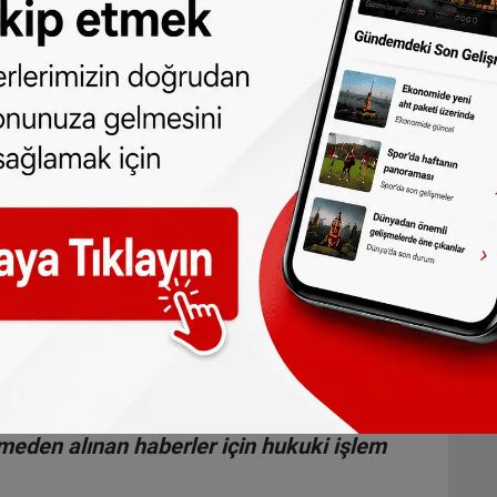
 sayısı henüz bilinmiyor.
 Lübnan ve Suriye’de gerçekleşen
hil olmak üzere birkaç örgütün bir
hayatını kaybetti, 2 bin 800 kişi ise
dan
da takip edebilirsiniz.
ne olun, Hollanda ve diğer Avrupa ülkeleri
r gün telefonunuza gelsin!
Abone olmak için
 türlü hakkı
SONHABER.eu
’ya aittir.
lmeden alınan haberler için hukuki işlem