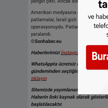
yangın çıktı. Ancak son ölü ve yaralı
Amerikan medyasına göre, Salı günü
patlamalar, İsrail gizli servisi de da
operasyonuydu. Patlamalarda 12 kişi 
yaralandı.
©Sonhaber.eu
Haberlerimizi
İnsta
gram hesabımız
WhatsAppta ücretsiz bültenimize abo
gündeminden seçtiğimiz haberler he
tıklayın
Sitemizde yayımlanan haberlerin her
Haberin linki kaynak olarak gösteri
başlatılacaktır.