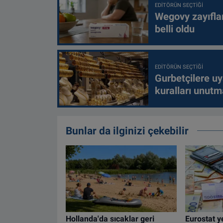
EDITÖRÜN SEÇTIĞI
Wegovy zayıfla
belli oldu
EDITÖRÜN SEÇTIĞI
Gurbetçilere uy
kuralları unutm
Bunlar da ilginizi çekebilir
Hollanda'da sıcaklar geri
Eurostat ye