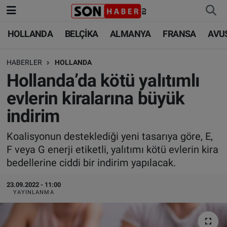
HOLLANDA
BELÇİKA
ALMANYA
FRANSA
AVU
HOLLANDA
HOLLANDA
Nöbetçi Eczaneler
HABERLER
HOLLANDA
BELÇİKA
BELÇİKA
Hava Durumu
Hollanda’da kötü yalıtımlı
ALMANYA
ALMANYA
Trafik Durumu
evlerin kiralarına büyük
indirim
FRANSA
TÜRKİYE
Süper Lig Puan Durumu ve Fikstür
Koalisyonun desteklediği yeni tasarıya göre, E,
AVUSTURYA
DÜNYA
Tüm Manşetler
F veya G enerji etiketli, yalıtımı kötü evlerin kira
bedellerine ciddi bir indirim yapılacak.
SAĞLIK - YAŞAM
BİLİM-TEKNOLOJİ
Son Dakika Haberleri
23.09.2022 - 11:00
BİLİM-TEKNOLOJİ
SAĞLIK
Haber Arşivi
YAYINLANMA
FOTO GALERİ