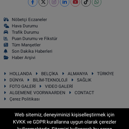
Nöbetçi Eczaneler
Hava Durumu
Trafik Durumu
Puan Durumu ve Fikstür
Tüm Manşetler
Son Dakika Haberleri
Haber Arşivi
HOLLANDA
BELÇİKA
ALMANYA
TÜRKİYE
DÜNYA
BİLİM-TEKNOLOJİ
SAĞLIK
FOTO GALERİ
VIDEO GALERİ
ALGEMENE VOORWAARDEN
CONTACT
Çerez Politikası
Web sitemiz, deneyiminizi kişiselleştirmek için
KVKK ve GDPR kurallarına uygun olarak çerezler
RSS
Copyright © 2025 Sonhaber.eu Her hakkı saklıdır.