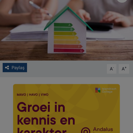
VIDEO GALERİ
ALGEMENE VOORWAARDEN
CONTACT
Çerez Politikası
Paylaş
-
+
A
A