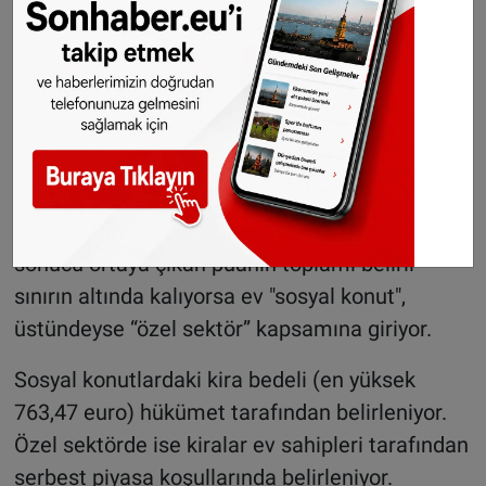
75'lik kısmı sosyal konut kapsamına giriyor.
Sosyal konutların kira bedelleri "puanlama
sistemi" aracılığıyla belirleniyor. Sistemde
yüksek puan alan evler özel sektörün sayılıyor.
Konutlar; boyutu, yaşı, oda sayısı, mutfağı,
banyosu, bahçesi, enerji verimliliği gibi çok
sayıda farklı kriterle bir puan alıyor. Bu unsurlar
sonucu ortaya çıkan puanın toplamı belirli
sınırın altında kalıyorsa ev "sosyal konut",
üstündeyse “özel sektör” kapsamına giriyor.
Sosyal konutlardaki kira bedeli (en yüksek
763,47 euro) hükümet tarafından belirleniyor.
Özel sektörde ise kiralar ev sahipleri tarafından
serbest piyasa koşullarında belirleniyor.