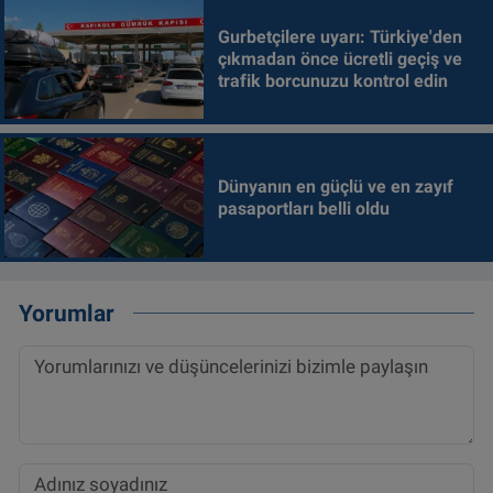
Gurbetçilere uyarı: Türkiye'den
çıkmadan önce ücretli geçiş ve
trafik borcunuzu kontrol edin
Dünyanın en güçlü ve en zayıf
pasaportları belli oldu
Yorumlar