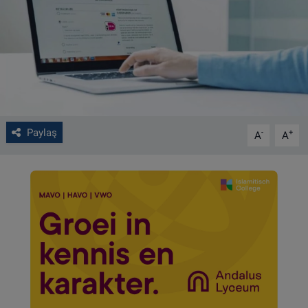
VIDEO GALERİ
ALGEMENE VOORWAARDEN
CONTACT
Çerez Politikası
Paylaş
-
+
A
A