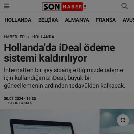
HOLLANDA
BELÇİKA
ALMANYA
FRANSA
AVU
HOLLANDA
HOLLANDA
Nöbetçi Eczaneler
HABERLER
HOLLANDA
BELÇİKA
BELÇİKA
Hava Durumu
Hollanda'da iDeal ödeme
ALMANYA
ALMANYA
Trafik Durumu
sistemi kaldırılıyor
FRANSA
TÜRKİYE
Süper Lig Puan Durumu ve Fikstür
İnternetten bir şey sipariş ettiğimizde ödeme
için kullandığımız iDeal, büyük bir
AVUSTURYA
DÜNYA
Tüm Manşetler
güncellemenin ardından tedavülden kalkacak.
SAĞLIK - YAŞAM
BİLİM-TEKNOLOJİ
Son Dakika Haberleri
30.03.2024 - 19:33
YAYINLANMA
BİLİM-TEKNOLOJİ
SAĞLIK
Haber Arşivi
FOTO GALERİ