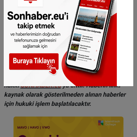
H
aberlerimizi
İnsta
gram hesabımızdan
da takip
edebilirsiniz.
WhatsAppta ücretsiz bültenimize abone olun,
Hollanda ve diğer Avrupa ülkeleri gündeminden
seçtiğimiz haberler her gün telefonunuza
gelsin!
Abone olmak için tıklayın
Sitemizde yayımlanan haberlerin her türlü
hakkı
SONHABER.eu
’ya aittir. Haberin linki
kaynak olarak gösterilmeden alınan haberler
için hukuki işlem başlatılacaktır.