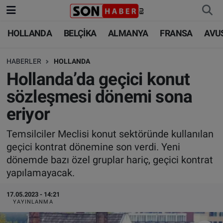
HOLLANDA
BELÇİKA
ALMANYA
FRANSA
AVU
HOLLANDA
HOLLANDA
Nöbetçi Eczaneler
HABERLER
HOLLANDA
BELÇİKA
BELÇİKA
Hava Durumu
Hollanda’da geçici konut
ALMANYA
ALMANYA
Trafik Durumu
sözleşmesi dönemi sona
eriyor
FRANSA
TÜRKİYE
Süper Lig Puan Durumu ve Fikstür
Temsilciler Meclisi konut sektöründe kullanılan
AVUSTURYA
DÜNYA
Tüm Manşetler
geçici kontrat dönemine son verdi. Yeni
dönemde bazı özel gruplar hariç, geçici kontrat
SAĞLIK - YAŞAM
BİLİM-TEKNOLOJİ
Son Dakika Haberleri
yapılamayacak.
BİLİM-TEKNOLOJİ
SAĞLIK
Haber Arşivi
17.05.2023 - 14:21
YAYINLANMA
FOTO GALERİ