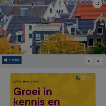
VIDEO GALERİ
ALGEMENE VOORWAARDEN
CONTACT
Çerez Politikası
Paylaş
-
+
A
A