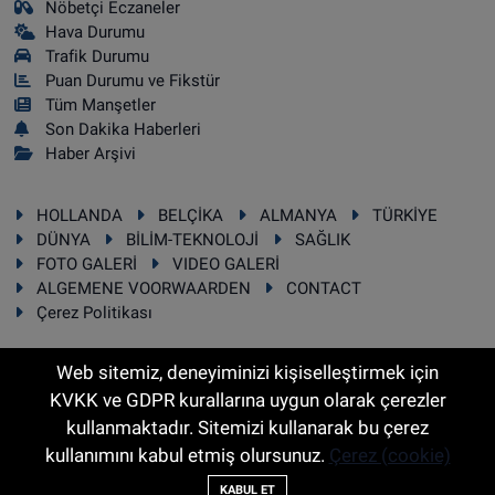
Nöbetçi Eczaneler
Hava Durumu
Trafik Durumu
Puan Durumu ve Fikstür
Tüm Manşetler
Son Dakika Haberleri
Haber Arşivi
HOLLANDA
BELÇİKA
ALMANYA
TÜRKİYE
DÜNYA
BİLİM-TEKNOLOJİ
SAĞLIK
FOTO GALERİ
VIDEO GALERİ
ALGEMENE VOORWAARDEN
CONTACT
Çerez Politikası
Web sitemiz, deneyiminizi kişiselleştirmek için
KVKK ve GDPR kurallarına uygun olarak çerezler
RSS
Copyright © 2025 Sonhaber.eu Her hakkı saklıdır.
kullanmaktadır. Sitemizi kullanarak bu çerez
kullanımını kabul etmiş olursunuz.
Çerez (cookie)
Haber Yazılımı:
TE Bilişim
KABUL ET