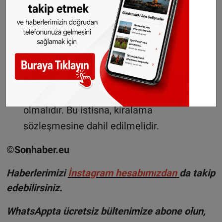
geçici olarak kiraya verebilir.
Ayrıca, ev sahiplerinin, bir akrabayı
barındırmak istediklerinde kiralama
sözleşmesini iptal etme hakkı olduğu
kararlaştırıldı. Bu, birinci dereceden bir
akraba, örneğin bir çocuk veya ebeveyn
olmalıdır. Bu istisna, kiralama
sözleşmesine dahil edilmelidir.
©Sonhaber.eu
H
aberlerimizi
İnsta
gram hesabımızdan
da takip
edebilirsiniz.
WhatsAppta ücretsiz bültenimize abone olun,