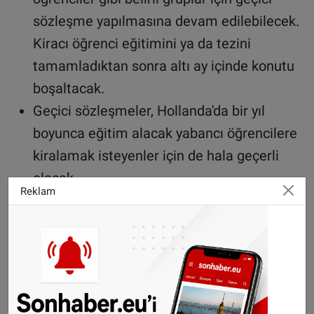
sözleşme yapılmasına devam edilebilecek.
Kiracı öğrenci eğitimini ya da tezini
tamamladıktan sonra altı ay içinde konutu
boşaltacak.
Geçici sözleşmeler, Hollanda'da bir yıl
boyunca eğitim alacak yabancı öğrencilere
kiralamak isteyenler için de hala geçerli
olacak.
Reklam
Tatil evi kiralama ve uzun süreli yurtdışına
çıkacaklar geçici sözleşme yapabilecek.
Hükümet partisi CDA’nın ayrı yaşayan
ancak birlikte yaşamayı tercih eden çiftler
için sunduğu istisna da kabul edildi. Buna
göre çiftler de oturmayacakları konutu