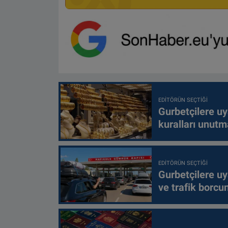
EDITÖRÜN SEÇTIĞI
Gurbetçilere uy
kuralları unutm
EDITÖRÜN SEÇTIĞI
Gurbetçilere uy
ve trafik borcu