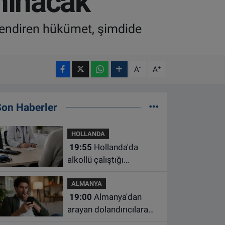
anınacak
önlendiren hükümet, şimdide
-
+
A
A
Son Haberler
HOLLANDA
19:55
Hollanda'da
alkollü çalıştığı
belirlenen aile hekimine
ALMANYA
çalışma yasağı
19:00
Almanya'dan
arayan dolandırıcılara
ait bu numaralara dikkat