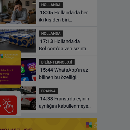
HOLLANDA
18:05
Hollanda'da her
iki kişiden biri
borçlarından utanıyor
HOLLANDA
17:13
Hollanda'da
Bol.com'da veri sızıntısı:
Müşteri bilgileri ele
BİLİM-TEKNOLOJİ
geçirilmiş olabilir
15:44
WhatsApp'ın az
bilinen bu özelliği
sohbetleri daha düzenli
FRANSA
hale getiriyor
14:38
Fransa'da eşinin
ayrılığını kabullenmeyen
baba 17 yaşındaki
oğlunu öldürdü