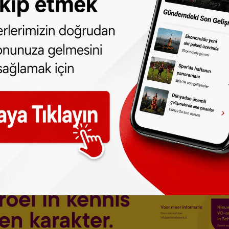
 türlü hakkı
SONHABER.eu
’ya aittir.
lmeden alınan haberler için hukuki işlem
p edebilirsiniz:
t.me/sonhabereu
one olun, Hollanda ve diğer Avrupa ülkeleri
r gün telefonunuza gelsin!
Abone olmak için