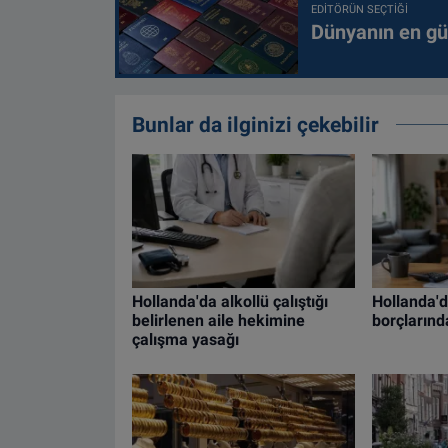
EDITÖRÜN SEÇTIĞI
Dünyanın en güç
Bunlar da ilginizi çekebilir
Hollanda'da alkollü çalıştığı
Hollanda'da
belirlenen aile hekimine
borçlarınd
çalışma yasağı