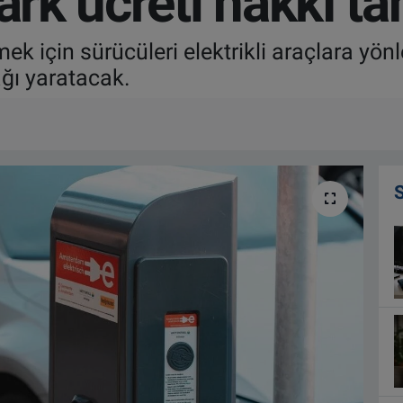
park ücreti hakkı t
emek için sürücüleri elektrikli araçlara y
ağı yaratacak.