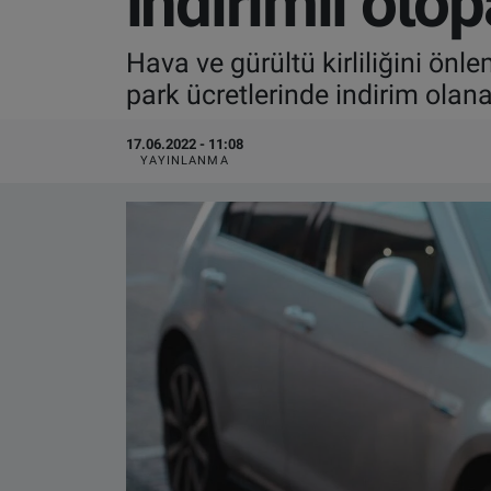
indirimli oto
VIDEO GALERİ
Hava ve gürültü kirliliğini önl
park ücretlerinde indirim olan
ALGEMENE VOORWAARDEN
17.06.2022 - 11:08
CONTACT
YAYINLANMA
Çerez Politikası