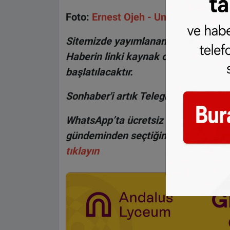
Foto:
Ernest Ojeh - Unsplash
Sitemizde yayımlanan haberlerin her
Haberin linki kaynak olarak gösteri
başlatılacaktır.
Sonhaber'i artık Telegram'da da taki
WhatsApp’ta ücretsiz bültenimize ab
gündeminden seçtiğimiz haberler he
tıklayın