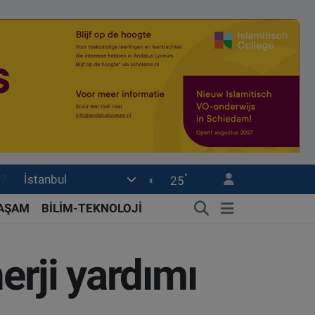
°
İstanbul
18
25
32
YAŞAM
BİLİM-TEKNOLOJİ
38
59
erji yardımı
19
87