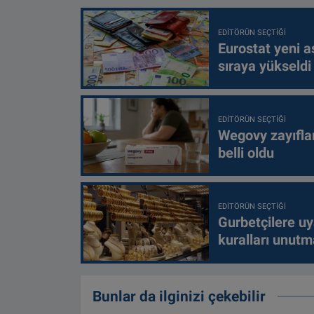
EDITÖRÜN SEÇTIĞI
Eurostat yeni as
sıraya yükseldi
EDITÖRÜN SEÇTIĞI
Wegovy zayıfla
belli oldu
EDITÖRÜN SEÇTIĞI
Gurbetçilere uy
kuralları unutm
Bunlar da ilginizi çekebilir