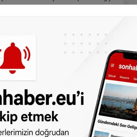
www.noodfondsenergie.nl
sitesi üzerinden
toplam 43.7 milyon euroluk destek verildi.
ahmin edilmekte.
ergie, Eneco, Engie, Essent, Greenchoice,
nfall ve Vrij op Naam ile merkezi hükümet
ık destek verecek.
dan
da takip edebilirsiniz.
ne olun, Hollanda ve diğer Avrupa ülkeleri