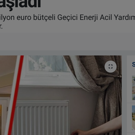
aşladı
ilyon euro bütçeli Geçici Enerji Acil Yard
.