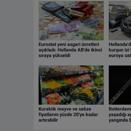
Eurostat yeni asgari ücretleri
Hollanda'd
açıkladı: Hollanda AB'de ikinci
kurşun iz
sıraya yükseldi
euroya satı
Kuraklık meyve ve sebze
Rotterdam'
fiyatlarını yüzde 20'ye kadar
yaşadığı 
artırabilir
yangında b