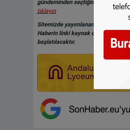
gündeminden seçtiğimiz haberler he
tıklayın
Sitemizde yayımlanan haberlerin her
Haberin linki kaynak olarak gösteri
başlatılacaktır.