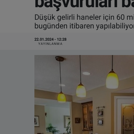
başvuruları b
VIDEO GALERİ
Düşük gelirli haneler için 60 m
bugünden itibaren yapılabiliyor
ALGEMENE VOORWAARDEN
22.01.2024 - 12:28
CONTACT
YAYINLANMA
Çerez Politikası