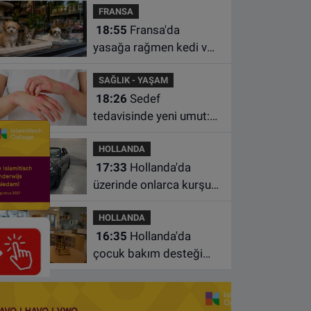
FRANSA
istasyonunda unuttu
18:55
Fransa'da
yasağa rağmen kedi ve
köpek satan pet
SAĞLIK - YAŞAM
shoplara hayvan başına
18:26
Sedef
1.500 euro ceza
tedavisinde yeni umut:
Bazı hastaların neden
HOLLANDA
iyileşmediği bulundu
17:33
Hollanda'da
üzerinde onlarca kurşun
izi bulunan BMW 55 bin
HOLLANDA
euroya satışa çıktı
16:35
Hollanda'da
çocuk bakım desteği
artsa da ailelerin çoğu
hâlâ ek ödeme yapıyor