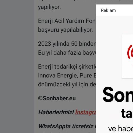
yapılıyor.
Reklam
Enerji Acil Yardım Fonu desteği için
başvuru yapılabiliyor.
2023 yılında 50 binden fazla haneye 
Bu yıl daha fazla başvuru olacağı t
Enerji tedarikçi şirketleri Budget En
Innova Energie, Pure Energie, Vatte
önümüzdeki yıl için de milyon dolarl
©Sonhaber.eu
H
aberlerimizi
İnsta
gram hesabımız
WhatsAppta ücretsiz bültenimize abo