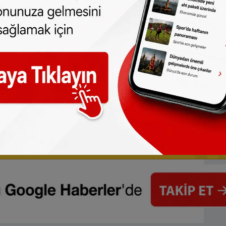
r gün telefonunuza gelsin!
Abone olmak için
 türlü hakkı
SONHABER.eu
’ya aittir.
lmeden alınan haberler için hukuki işlem