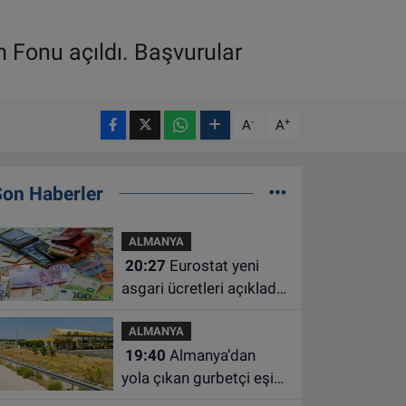
ım Fonu açıldı. Başvurular
-
+
A
A
Son Haberler
ALMANYA
20:27
Eurostat yeni
asgari ücretleri açıkladı:
Hollanda AB'de ikinci
ALMANYA
sıraya yükseldi
19:40
Almanya’dan
yola çıkan gurbetçi eşini
Hırvatistan’da benzin