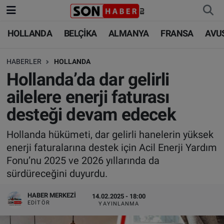
HOLLANDA
BELÇİKA
ALMANYA
FRANSA
AVU
HOLLANDA
HOLLANDA
Nöbetçi Eczaneler
HABERLER
HOLLANDA
BELÇİKA
BELÇİKA
Hava Durumu
Hollanda’da dar gelirli
ALMANYA
ALMANYA
Trafik Durumu
ailelere enerji faturası
desteği devam edecek
FRANSA
TÜRKİYE
Süper Lig Puan Durumu ve Fikstür
Hollanda hükümeti, dar gelirli hanelerin yüksek
AVUSTURYA
DÜNYA
Tüm Manşetler
enerji faturalarına destek için Acil Enerji Yardım
Fonu’nu 2025 ve 2026 yıllarında da
SAĞLIK - YAŞAM
BİLİM-TEKNOLOJİ
Son Dakika Haberleri
sürdüreceğini duyurdu.
BİLİM-TEKNOLOJİ
SAĞLIK
Haber Arşivi
HABER MERKEZI
14.02.2025 - 18:00
EDITÖR
YAYINLANMA
FOTO GALERİ