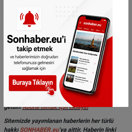
Geçtiğimiz hafta Hollanda parlamentosu,
yardım programının hızlandırılması için
hükümete çağrıda bulunmuştu.
©Sonhaber.eu
Haberlerimizi
İnstagram
,
TikTok
ve
Youtube
hesaplarımızdan da takip
edebilirsiniz.
WhatsAppta ücretsiz bültenimize abone olun,
Hollanda ve diğer Avrupa ülkeleri gündeminden
seçtiğimiz haberler her gün telefonunuza
gelsin!
Abone olmak için tıklayın
Sitemizde yayımlanan haberlerin her türlü
hakkı
SONHABER.eu
’ya aittir. Haberin linki