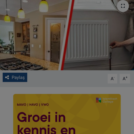
VIDEO GALERİ
ALGEMENE VOORWAARDEN
CONTACT
Çerez Politikası
Paylaş
-
+
A
A