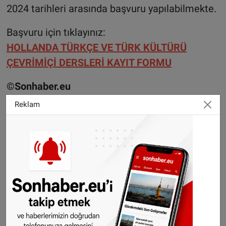
2024 tarihleri arasında başvuru yapılabilmekte.
Başvuru için tıklayınız:
HOLLANDA TÜRKÇE VE TÜRK KÜLTÜRÜ
ÇEVRİMİÇİ DERSLERİ KAYIT FORMU
©Sonhaber.eu
Reklam
H
aberlerimizi
İnsta
gram hesabımızdan
da takip
edebilirsiniz.
WhatsAppta ücretsiz bültenimize abone olun,
Hollanda ve diğer Avrupa ülkeleri gündeminden
seçtiğimiz haberler her gün telefonunuza
gelsin!
Abone olmak için tıklayın
Sitemizde yayımlanan haberlerin her türlü