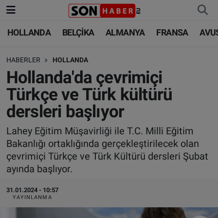
HOLLANDA
BELÇİKA
ALMANYA
FRANSA
AVU
HOLLANDA
HOLLANDA
Nöbetçi Eczaneler
HABERLER
HOLLANDA
BELÇİKA
BELÇİKA
Hava Durumu
Hollanda'da çevrimiçi
ALMANYA
ALMANYA
Trafik Durumu
Türkçe ve Türk kültürü
dersleri başlıyor
FRANSA
TÜRKİYE
Süper Lig Puan Durumu ve Fikstür
Lahey Eğitim Müşavirliği ile T.C. Milli Eğitim
AVUSTURYA
DÜNYA
Tüm Manşetler
Bakanlığı ortaklığında gerçekleştirilecek olan
çevrimiçi Türkçe ve Türk Kültürü dersleri Şubat
SAĞLIK - YAŞAM
BİLİM-TEKNOLOJİ
Son Dakika Haberleri
ayında başlıyor.
BİLİM-TEKNOLOJİ
SAĞLIK
Haber Arşivi
31.01.2024 - 10:57
YAYINLANMA
FOTO GALERİ