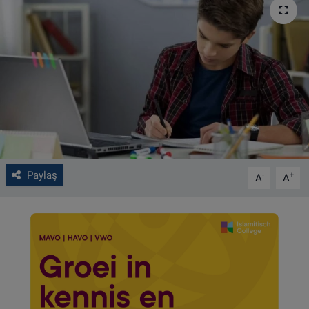
VIDEO GALERİ
ALGEMENE VOORWAARDEN
CONTACT
Çerez Politikası
Paylaş
-
+
A
A