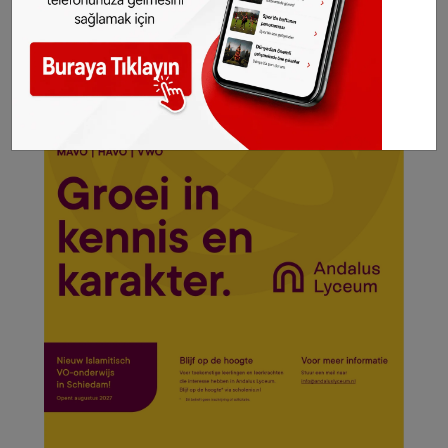
hakkı
SONHABER.eu
’ya aittir. Haberin linki
kaynak olarak gösterilmeden alınan haberler
için hukuki işlem başlatılacaktır.