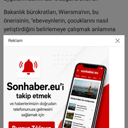
Bakanlık bürokratları, Wiersma'nın, bu
önerisinin, "ebeveynlerin, çocuklarını nasıl
yetiştirdiğini belirlemeye çalışmak anlamına
geldiğini" vurgulayarak, bunun ifade özgürlüğü
Reklam
gibi bazı temel hakların ihlaline yol açacağını
dile getirdi.
Ancak Hollanda İlk ve Orta Eğitim Bakanı
Wiersma, bu öneriden geri adım atmadı.
Aksine, "radikal fikirlerin sinyallerinin bilindiği
yerlerde" denetimin gerekli olduğunu savundu.
Wiersma, "uyum ve demokrasi" karşıtı olduğunu
söylediği hafta sonu kurslarının öğretmenleri
için bir şikayet hattı istedi.