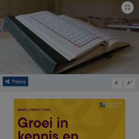
VIDEO GALERİ
ALGEMENE VOORWAARDEN
CONTACT
Çerez Politikası
Paylaş
-
+
A
A