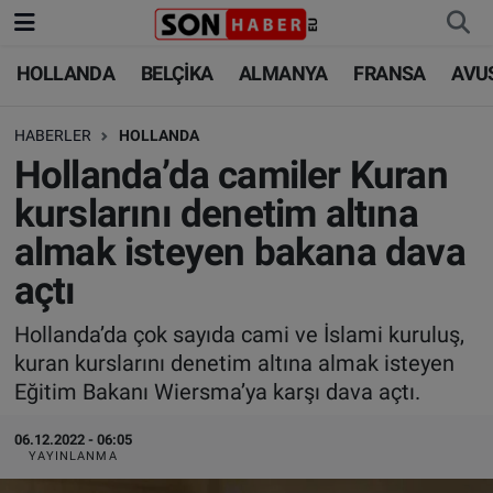
HOLLANDA
BELÇİKA
ALMANYA
FRANSA
AVU
HOLLANDA
HOLLANDA
Nöbetçi Eczaneler
HABERLER
HOLLANDA
BELÇİKA
BELÇİKA
Hava Durumu
Hollanda’da camiler Kuran
ALMANYA
ALMANYA
Trafik Durumu
kurslarını denetim altına
almak isteyen bakana dava
FRANSA
TÜRKİYE
Süper Lig Puan Durumu ve Fikstür
açtı
AVUSTURYA
DÜNYA
Tüm Manşetler
Hollanda’da çok sayıda cami ve İslami kuruluş,
kuran kurslarını denetim altına almak isteyen
SAĞLIK - YAŞAM
BİLİM-TEKNOLOJİ
Son Dakika Haberleri
Eğitim Bakanı Wiersma’ya karşı dava açtı.
BİLİM-TEKNOLOJİ
SAĞLIK
Haber Arşivi
06.12.2022 - 06:05
YAYINLANMA
FOTO GALERİ