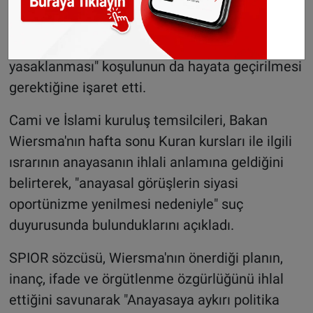
Wiersma, koalisyon anlaşmasında yer alan,
"anti-demokratik ders kitaplarının
yasaklanması" koşulunun da hayata geçirilmesi
gerektiğine işaret etti.
Cami ve İslami kuruluş temsilcileri, Bakan
Wiersma'nın hafta sonu Kuran kursları ile ilgili
ısrarının anayasanın ihlali anlamına geldiğini
belirterek, "anayasal görüşlerin siyasi
oportünizme yenilmesi nedeniyle" suç
duyurusunda bulunduklarını açıkladı.
SPIOR sözcüsü, Wiersma'nın önerdiği planın,
inanç, ifade ve örgütlenme özgürlüğünü ihlal
ettiğini savunarak "Anayasaya aykırı politika