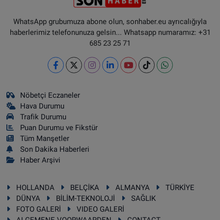
WhatsApp grubumuza abone olun, sonhaber.eu ayrıcalığıyla
haberlerimiz telefonunuza gelsin... Whatsapp numaramız: +31
685 23 25 71
Nöbetçi Eczaneler
Hava Durumu
Trafik Durumu
Puan Durumu ve Fikstür
Tüm Manşetler
Son Dakika Haberleri
Haber Arşivi
HOLLANDA
BELÇİKA
ALMANYA
TÜRKİYE
DÜNYA
BİLİM-TEKNOLOJİ
SAĞLIK
FOTO GALERİ
VIDEO GALERİ
ALGEMENE VOORWAARDEN
CONTACT