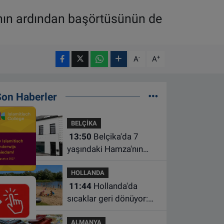
ğının ardından başörtüsünün de
-
+
A
A
Son Haberler
BELÇİKA
13:50
Belçika'da 7
yaşındaki Hamza'nın
ölümünde anne ve dayı
HOLLANDA
dahil üç kişi tutuklandı
11:44
Hollanda'da
sıcaklar geri dönüyor:
Termometreler 35
ALMANYA
dereceyi gösterecek