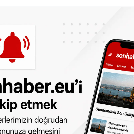
peçe ve kar maskesi gibi yüzü tamamen
yasaklandı.
Özgürlük Partisi (PVV) lideri Geert Wilders'in
a, ‘Burka yasağı yürürlüğe girdi, bir sonraki
üsü yasağı’ ifadelerini kullandı.