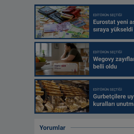
EDITÖRÜN SEÇTIĞI
Eurostat yeni as
sıraya yükseldi
EDITÖRÜN SEÇTIĞI
Wegovy zayıfla
belli oldu
EDITÖRÜN SEÇTIĞI
Gurbetçilere uy
kuralları unutm
Yorumlar