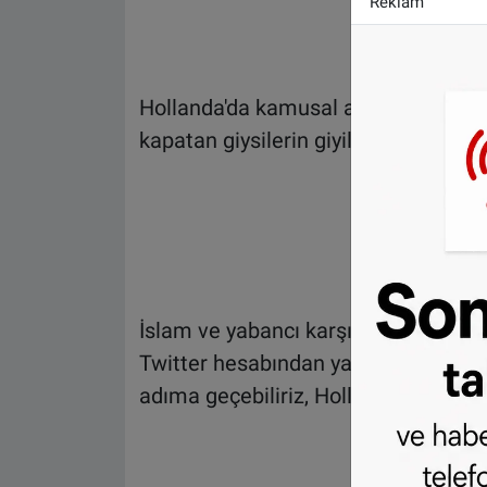
Reklam
Hollanda'da kamusal alanda burka, 
kapatan giysilerin giyilmesi resmen 
İslam ve yabancı karşıtı aşırı sağcı 
Twitter hesabından yaptığı paylaşımd
adıma geçebiliriz, Hollanda’da başört