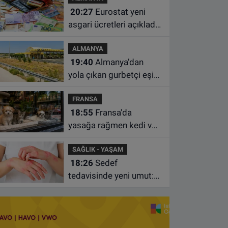
20:27
Eurostat yeni
asgari ücretleri açıkladı:
Hollanda AB'de ikinci
ALMANYA
sıraya yükseldi
19:40
Almanya’dan
yola çıkan gurbetçi eşini
Hırvatistan’da benzin
FRANSA
istasyonunda unuttu
18:55
Fransa'da
yasağa rağmen kedi ve
köpek satan pet
SAĞLIK - YAŞAM
shoplara hayvan başına
18:26
Sedef
1.500 euro ceza
tedavisinde yeni umut:
Bazı hastaların neden
iyileşmediği bulundu