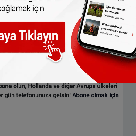
vv/status/1156825084742504449
one olun, Hollanda ve diğer Avrupa ülkeleri
r gün telefonunuza gelsin!
Abone olmak için