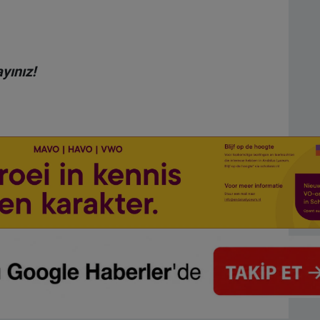
yınız!