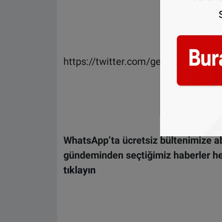
https://twitter.com/geertwildersp
WhatsApp’ta ücretsiz bültenimize ab
gündeminden seçtiğimiz haberler he
tıklayın