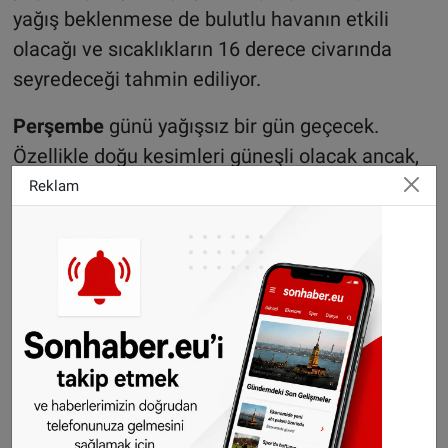
yağış beklenmese de bulutlu havanın etkili
olacağı ve sıcaklıkların 16 derece civarında
seyredeceği tahmin ediliyor.
Perşembe
günü yağışsız bir gün geçecek.
Özellikle doğu kesimleri güneşli olacak ancak,
ilerleyen saatlerde batı bölgelerinde
Reklam
bulutlanma başlayacak. Genel olarak yağışsız
bir gün geçirilecek. Sıcaklıklar kıyı kesimlerde
17 derece, iç kesimlerde ise 19 derece
civarında seyredecek.
Cuma
gününden itibaren yağışlar tekrar etkili
olmaya başlayacak. Her ne kadar Cuma günü
yağışsız bir gün olacağı tahmin edilse de
Cumartesi
günü ülke genelinde yer yer yağışlı