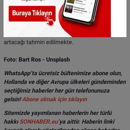
geçecek. Cumartesi günü yer yer görülen
güneşli hava hafta sonunun ikinci günü yerini
yağışlı bir havaya bırakacak.
Pazar
günü
rüzgarın şiddetinin de diğer günlere nazaran
artacağı tahmin edilmekte.
Foto:
Bart Ros - Unsplash
WhatsApp’ta ücretsiz bültenimize abone olun,
Hollanda ve diğer Avrupa ülkeleri gündeminden
seçtiğimiz haberler her gün telefonunuza
gelsin!
Abone olmak için tıklayın
Sitemizde yayımlanan haberlerin her türlü
hakkı
SONHABER.eu
’ya aittir. Haberin linki