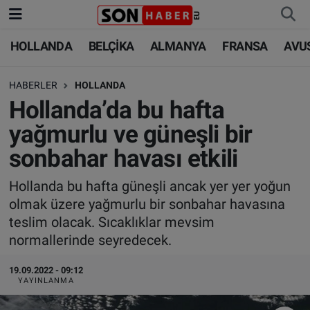
HOLLANDA
BELÇİKA
ALMANYA
FRANSA
AVU
HOLLANDA
HOLLANDA
Nöbetçi Eczaneler
HABERLER
HOLLANDA
BELÇİKA
BELÇİKA
Hava Durumu
Hollanda’da bu hafta
ALMANYA
ALMANYA
Trafik Durumu
yağmurlu ve güneşli bir
sonbahar havası etkili
FRANSA
TÜRKİYE
Süper Lig Puan Durumu ve Fikstür
Hollanda bu hafta güneşli ancak yer yer yoğun
AVUSTURYA
DÜNYA
Tüm Manşetler
olmak üzere yağmurlu bir sonbahar havasına
teslim olacak. Sıcaklıklar mevsim
SAĞLIK - YAŞAM
BİLİM-TEKNOLOJİ
Son Dakika Haberleri
normallerinde seyredecek.
BİLİM-TEKNOLOJİ
SAĞLIK
Haber Arşivi
19.09.2022 - 09:12
YAYINLANMA
FOTO GALERİ