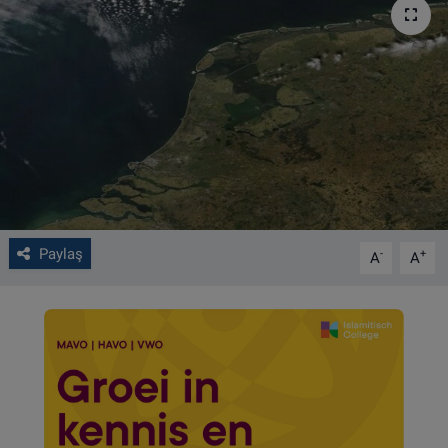
VIDEO GALERİ
ALGEMENE VOORWAARDEN
CONTACT
Çerez Politikası
Paylaş
-
+
A
A