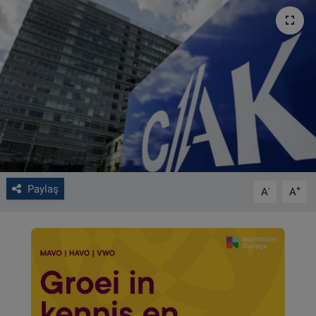
VIDEO GALERİ
ALGEMENE VOORWAARDEN
CONTACT
Çerez Politikası
Paylaş
-
+
A
A