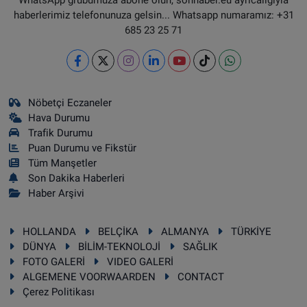
haberlerimiz telefonunuza gelsin... Whatsapp numaramız: +31
685 23 25 71
Nöbetçi Eczaneler
Hava Durumu
Trafik Durumu
Puan Durumu ve Fikstür
Tüm Manşetler
Son Dakika Haberleri
Haber Arşivi
HOLLANDA
BELÇİKA
ALMANYA
TÜRKİYE
DÜNYA
BİLİM-TEKNOLOJİ
SAĞLIK
FOTO GALERİ
VIDEO GALERİ
ALGEMENE VOORWAARDEN
CONTACT
Çerez Politikası