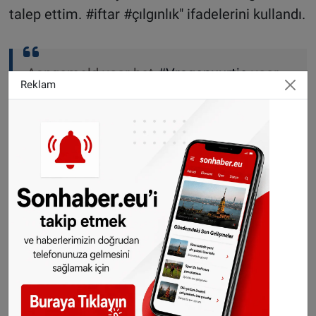
talep ettim. #iftar #çılgınlık" ifadelerini kullandı.
Aangemeld voor het
#Vragenuurtje
voor
Reklam
aanstaande dinsdag.
#iftar
#cak
Totale
gekkigheid,
#Agema
moet dit per direct
stopzetten.
@HPdeTijdNL
https://t.co/FMWqFoJUFL
— René Claassen (@Claassen_pvv)
February 27,
2025
CAK: Kapsayıcılık ve çeşitlilik politikası
uyguluyoruz
CAK sözcüsü, basına yaptığı açıklamada,