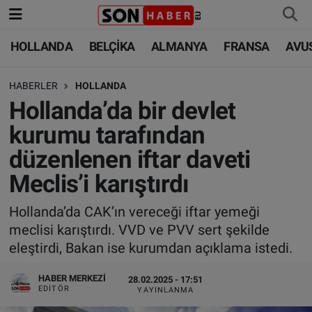
HOLLANDA
BELÇİKA
ALMANYA
FRANSA
AVU
HOLLANDA
HOLLANDA
Nöbetçi Eczaneler
HABERLER
HOLLANDA
BELÇİKA
BELÇİKA
Hava Durumu
Hollanda’da bir devlet
ALMANYA
ALMANYA
Trafik Durumu
kurumu tarafından
düzenlenen iftar daveti
FRANSA
TÜRKİYE
Süper Lig Puan Durumu ve Fikstür
Meclis’i karıştırdı
AVUSTURYA
DÜNYA
Tüm Manşetler
Hollanda’da CAK’ın vereceği iftar yemeği
meclisi karıştırdı. VVD ve PVV sert şekilde
SAĞLIK - YAŞAM
BİLİM-TEKNOLOJİ
Son Dakika Haberleri
eleştirdi, Bakan ise kurumdan açıklama istedi.
BİLİM-TEKNOLOJİ
SAĞLIK
Haber Arşivi
HABER MERKEZI
28.02.2025 - 17:51
EDITÖR
YAYINLANMA
FOTO GALERİ