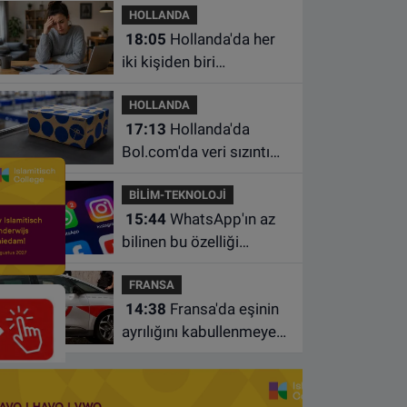
HOLLANDA
18:05
Hollanda'da her
iki kişiden biri
borçlarından utanıyor
HOLLANDA
17:13
Hollanda'da
Bol.com'da veri sızıntısı:
Müşteri bilgileri ele
BİLİM-TEKNOLOJİ
geçirilmiş olabilir
15:44
WhatsApp'ın az
bilinen bu özelliği
sohbetleri daha düzenli
FRANSA
hale getiriyor
14:38
Fransa'da eşinin
ayrılığını kabullenmeyen
baba 17 yaşındaki
oğlunu öldürdü