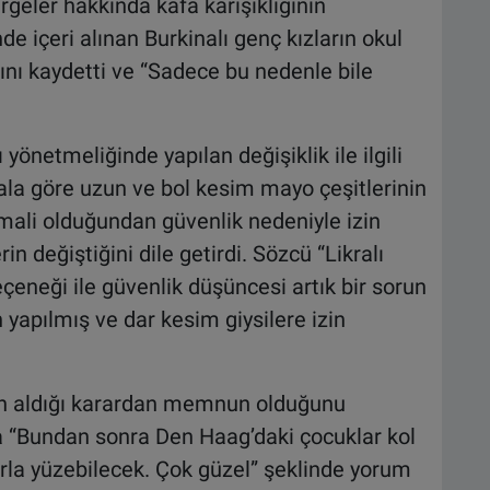
geler hakkında kafa karışıklığının
e içeri alınan Burkinalı genç kızların okul
ığını kaydetti ve “Sadece bu nedenle bile
önetmeliğinde yapılan değişiklik ile ilgili
ala göre uzun ve bol kesim mayo çeşitlerinin
ali olduğundan güvenlik nedeniyle izin
n değiştiğini dile getirdi. Sözcü “Likralı
neği ile güvenlik düşüncesi artık bir sorun
apılmış ve dar kesim giysilere izin
in aldığı karardan memnun olduğunu
a “Bundan sonra Den Haag’daki çocuklar kol
arla yüzebilecek. Çok güzel” şeklinde yorum