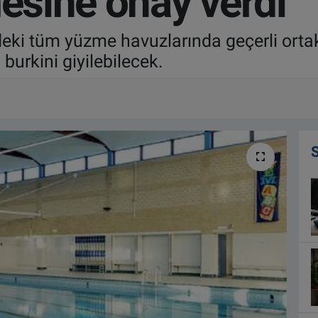
mesine onay verdi
deki tüm yüzme havuzlarında geçerli ortak
 burkini giyilebilecek.