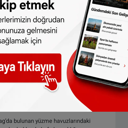
Güvenlik ve hijyen ile ilgili kurallar
bilmeli.” yorumunu yaptı.
erli
iğine ilişkin ulusal bir mevzuat
alını belirliyor hatta yüzme havuzları bile
luyor.
 Spor ve Belediyeler Birliği (VSG) direktörü
amada "Kuralları belirlemek yerel yetkililere
mış. Burkini tartışması yıllardır sürüyor, bu
Bununla birlikte, mayoların güvenliği ve
uyoruz. Likradan yapılmış bir burkini bu
fade kullandı.
ag’da bulunan yüzme havuzlarındaki