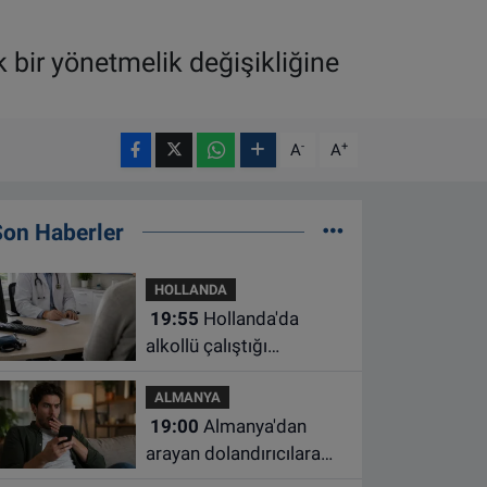
 bir yönetmelik değişikliğine
-
+
A
A
Son Haberler
HOLLANDA
19:55
Hollanda'da
alkollü çalıştığı
belirlenen aile hekimine
ALMANYA
çalışma yasağı
19:00
Almanya'dan
arayan dolandırıcılara
ait bu numaralara dikkat