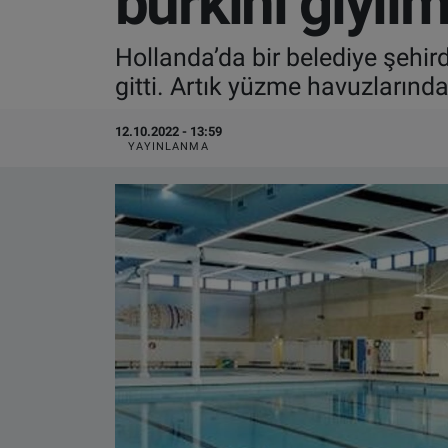
burkini giyil
VIDEO GALERİ
Hollanda’da bir belediye şehir
gitti. Artık yüzme havuzlarında
ALGEMENE VOORWAARDEN
12.10.2022 - 13:59
CONTACT
YAYINLANMA
Çerez Politikası