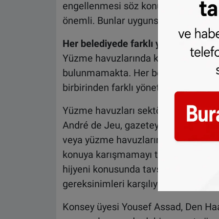
engellenmesi söz konusu olmamalıdır. 
önemli. Bunlar uygunsa, herkes yüze
Her belediyede farklı yönetmelik geç
Yüzme havuzlarında kıyafet yönetmel
bulunmamakta. Her belediye kendi kur
birbirinden farklı yönetmelikler uygu
Yüzme havuzları sektör kuruluşu olan
André de Jeu, gazeteye verdiği açıkl
veya yüzme havuzlarının kendisine kal
konuya karışmamayı tercih ediyoruz. 
hijyeni konusunda tavsiyelerde bulun
gereksinimleri karşılıyor.” şeklinde i
Konsey üyesi Yousef Assad, Den Ha