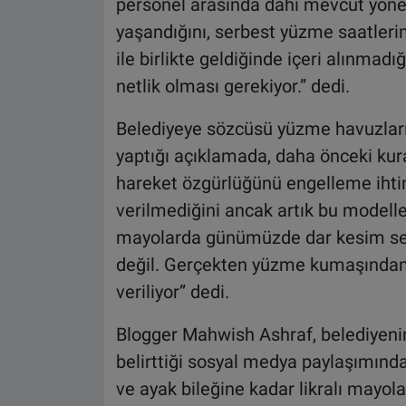
personel arasında dahi mevcut yöner
yaşandığını, serbest yüzme saatlerind
ile birlikte geldiğinde içeri alınmad
netlik olması gerekiyor.” dedi.
Belediyeye sözcüsü yüzme havuzları y
yaptığı açıklamada, daha önceki kur
hareket özgürlüğünü engelleme ihtim
verilmediğini ancak artık bu modelleri
mayolarda günümüzde dar kesim seçe
değil. Gerçekten yüzme kumaşından y
veriliyor” dedi.
Blogger Mahwish Ashraf, belediyen
belirttiği sosyal medya paylaşımınd
ve ayak bileğine kadar likralı mayol