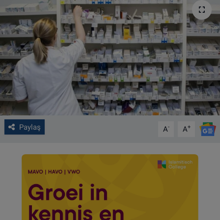
VIDEO GALERİ
ALGEMENE VOORWAARDEN
CONTACT
Çerez Politikası
Paylaş
-
+
A
A