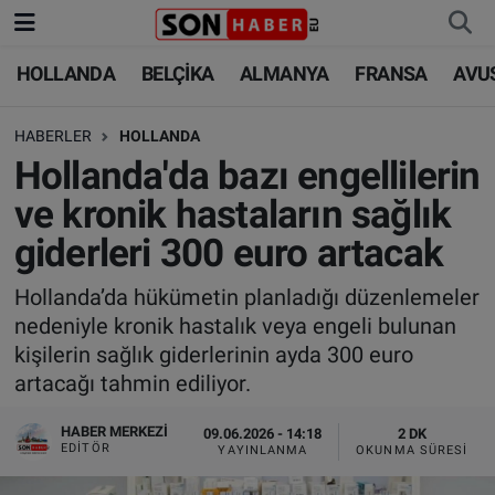
HOLLANDA
BELÇİKA
ALMANYA
FRANSA
AVU
HOLLANDA
HOLLANDA
Nöbetçi Eczaneler
HABERLER
HOLLANDA
BELÇİKA
BELÇİKA
Hava Durumu
Hollanda'da bazı engellilerin
ALMANYA
ALMANYA
Trafik Durumu
ve kronik hastaların sağlık
giderleri 300 euro artacak
FRANSA
TÜRKİYE
Süper Lig Puan Durumu ve Fikstür
Hollanda’da hükümetin planladığı düzenlemeler
AVUSTURYA
DÜNYA
Tüm Manşetler
nedeniyle kronik hastalık veya engeli bulunan
kişilerin sağlık giderlerinin ayda 300 euro
SAĞLIK - YAŞAM
BİLİM-TEKNOLOJİ
Son Dakika Haberleri
artacağı tahmin ediliyor.
BİLİM-TEKNOLOJİ
SAĞLIK
Haber Arşivi
HABER MERKEZI
09.06.2026 - 14:18
2 DK
EDITÖR
YAYINLANMA
OKUNMA SÜRESI
FOTO GALERİ