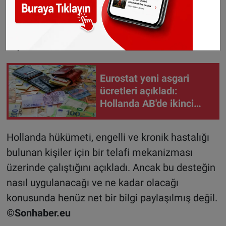
duydukları sağlık hizmetlerini ertelemek veya
tamamen vazgeçmek zorunda kalabileceğini
söyledi.
Eurostat yeni asgari
ücretleri açıkladı:
Hollanda AB'de ikinci
sıraya yükseldi
Hollanda hükümeti, engelli ve kronik hastalığı
bulunan kişiler için bir telafi mekanizması
üzerinde çalıştığını açıkladı. Ancak bu desteğin
nasıl uygulanacağı ve ne kadar olacağı
konusunda henüz net bir bilgi paylaşılmış değil.
©Sonhaber.eu