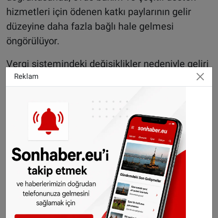
hizmetleri için ödenen katkı paylarının gelir
düzeyine daha fazla bağlı hale gelmesi
öngörülüyor.
Vergi sistemindeki değişiklikler nedeniyle geliri
Reklam
daha yüksek görünen kişiler, aynı hizmeti
almaya devam etseler bile daha fazla katkı payı
ödemek zorunda kalabilir.
Bakım kuruluşlarından endişe açıklaması
Engelli ve kronik hastaların haklarını savunan
Leder(in) adlı kuruluş, düzenlemelerin birçok
kişiyi zor durumda bırakabileceğini belirtti.
Kuruluşun yöneticilerinden Deborah Lauria,
zaten yüksek sağlık giderleriyle mücadele eden
kişilerin ek maliyetler nedeniyle ihtiyaç