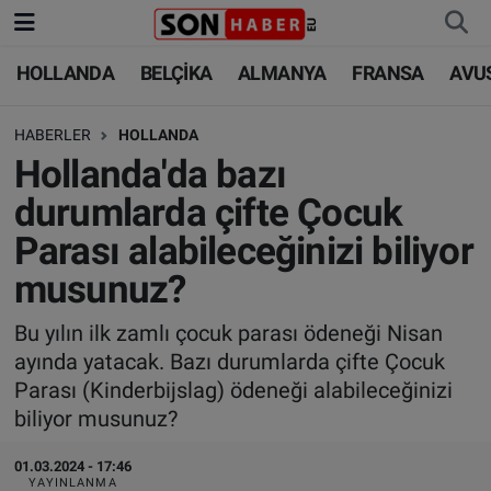
HOLLANDA
BELÇİKA
ALMANYA
FRANSA
AVU
HOLLANDA
HOLLANDA
Nöbetçi Eczaneler
HABERLER
HOLLANDA
BELÇİKA
BELÇİKA
Hava Durumu
Hollanda'da bazı
ALMANYA
ALMANYA
Trafik Durumu
durumlarda çifte Çocuk
Parası alabileceğinizi biliyor
FRANSA
TÜRKİYE
Süper Lig Puan Durumu ve Fikstür
musunuz?
AVUSTURYA
DÜNYA
Tüm Manşetler
Bu yılın ilk zamlı çocuk parası ödeneği Nisan
ayında yatacak. Bazı durumlarda çifte Çocuk
SAĞLIK - YAŞAM
BİLİM-TEKNOLOJİ
Son Dakika Haberleri
Parası (Kinderbijslag) ödeneği alabileceğinizi
biliyor musunuz?
BİLİM-TEKNOLOJİ
SAĞLIK
Haber Arşivi
01.03.2024 - 17:46
FOTO GALERİ
YAYINLANMA