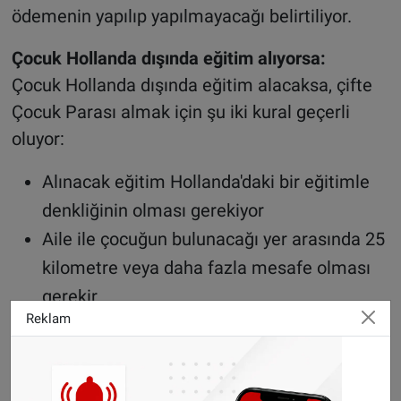
ödemenin yapılıp yapılmayacağı belirtiliyor.
Çocuk Hollanda dışında eğitim alıyorsa:
Çocuk Hollanda dışında eğitim alacaksa, çifte
Çocuk Parası almak için şu iki kural geçerli
oluyor:
Alınacak eğitim Hollanda'daki bir eğitimle
denkliğinin olması gerekiyor
Aile ile çocuğun bulunacağı yer arasında 25
kilometre veya daha fazla mesafe olması
gerekir.
Reklam
Hastalık veya engellilik nedeniyle aileden uzak
olan çocuklar
Hastalık veya engellilik nedeniyle bir kurumda