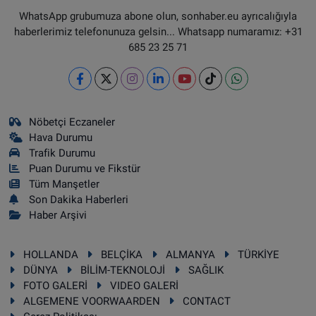
WhatsApp grubumuza abone olun, sonhaber.eu ayrıcalığıyla
haberlerimiz telefonunuza gelsin... Whatsapp numaramız: +31
685 23 25 71
Nöbetçi Eczaneler
Hava Durumu
Trafik Durumu
Puan Durumu ve Fikstür
Tüm Manşetler
Son Dakika Haberleri
Haber Arşivi
HOLLANDA
BELÇİKA
ALMANYA
TÜRKİYE
DÜNYA
BİLİM-TEKNOLOJİ
SAĞLIK
FOTO GALERİ
VIDEO GALERİ
ALGEMENE VOORWAARDEN
CONTACT