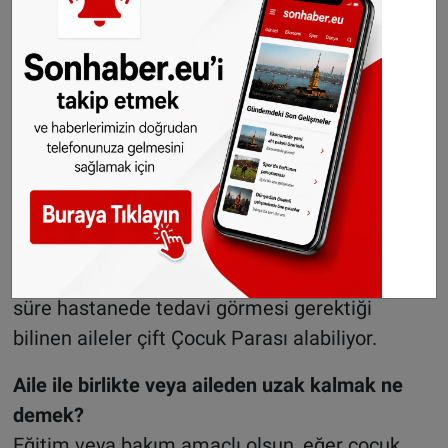
yaşayan çocuğu olan aileler, kurumun
masrafları devlet tarafından karşılanıyorsa çifte
Çocuk Parası alabiliyor. Bu durumda Uzun
Süreli Bakım Yasası (Wet langdurige zorg -
Wlz), Gençlik Yasası (Jeugdwet) ve Sağlık
Sigortası yardımları geçerli oluyor.
Uzun süreli hastaneye yatış
Çocuğu 6 aydan uzun süredir hastanede yatan
veya hastaneye yatışında 6 aydan daha uzun
süre hastanede tedavi görmesi gerektiği
bilinen aileler çift Çocuk Parası alabiliyor.
Aile ile birlikte veya aileden uzak kalmak ne
demek?
Eğitim veya bakım amaçlı olsun, eğer çocuk