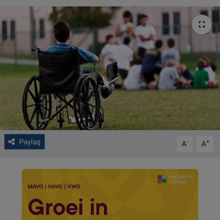
VIDEO GALERİ
ALGEMENE VOORWAARDEN
CONTACT
Çerez Politikası
Paylaş
-
+
A
A