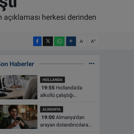
ştı
n açıklaması herkesi derinden
-
+
A
A
Son Haberler
HOLLANDA
19:55
Hollanda'da
alkollü çalıştığı
belirlenen aile hekimine
ALMANYA
çalışma yasağı
19:00
Almanya'dan
arayan dolandırıcılara
ait bu numaralara dikkat