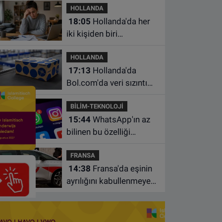
HOLLANDA
18:05
Hollanda'da her
iki kişiden biri
borçlarından utanıyor
HOLLANDA
17:13
Hollanda'da
Bol.com'da veri sızıntısı:
Müşteri bilgileri ele
BİLİM-TEKNOLOJİ
geçirilmiş olabilir
15:44
WhatsApp'ın az
bilinen bu özelliği
sohbetleri daha düzenli
FRANSA
hale getiriyor
14:38
Fransa'da eşinin
ayrılığını kabullenmeyen
baba 17 yaşındaki
oğlunu öldürdü