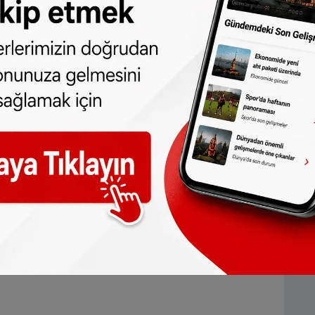
Rotterdam’da değil ülke genelinde kendini
a Zaandam Poelenburg ve Peldersveld
rına da yer verildi. Altmışlarda inşa edilmiş
irçok düşük gelirli aile yaşıyor. Haberde
 ailelerin ortalama gelir düzeyinin ayda
e 1.750 euro olduğuna dikkat çekildi.
ailelerin yaşadığı bölgelerde çalışan sosyal
en haberde, bazı okulların öğrencilere
diği, bazı sosyal görevlilerin ise bizzat
an ocak, yatak gibi eşyaların temininde onlara