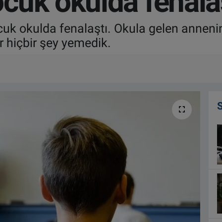
cuk okulda fenala
uk okulda fenalaştı. Okula gelen anneni
ür hiçbir şey yemedik.