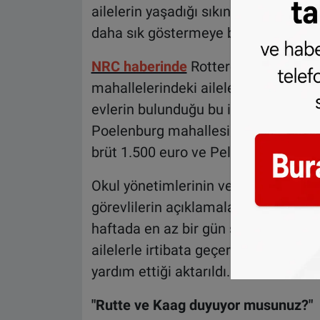
ailelerin yaşadığı sıkıntılar sadece 
daha sık göstermeye başladı.
NRC haberinde
Rotterdam’ın dışınd
mahallelerindeki aileler ve yaşadıkla
evlerin bulunduğu bu iki mahallede b
Poelenburg mahallesinde ikamet eden
brüt 1.500 euro ve Peldersveld’de is
Okul yönetimlerinin ve düşük gelirli 
görevlilerin açıklamalarına yer veril
haftada en az bir gün sıcak yemek ver
ailelerle irtibata geçerek gerekli ol
yardım ettiği aktarıldı.
"Rutte ve Kaag duyuyor musunuz?"