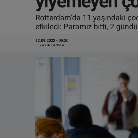
yiyemeyen ço
VIDEO GALERİ
Rotterdam’da 11 yaşındaki çoc
etkiledi: Paramız bitti, 2 günd
ALGEMENE VOORWAARDEN
12.09.2022 - 09:30
CONTACT
YAYINLANMA
Çerez Politikası