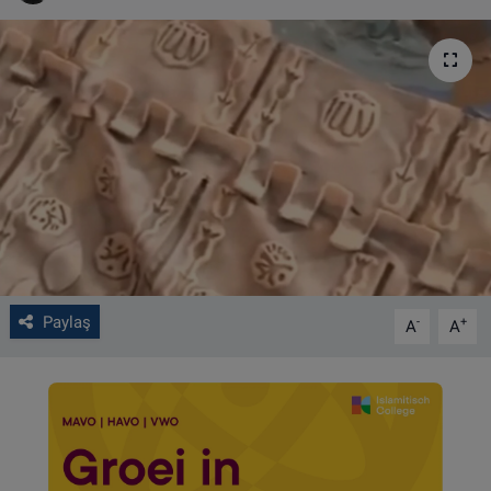
VIDEO GALERİ
ALGEMENE VOORWAARDEN
CONTACT
Çerez Politikası
Paylaş
-
+
A
A