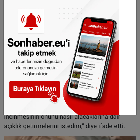
üzüntüye sevk etmiştir. Serginin bittiğini ve
sanatçının özür dilediğinin haberini almış
bulunmaktayız. DENK Partisi olarak sergiyi
düzenleyen organizasyondan böyle bir hatanın
nasıl gerçekleşebildiğine dair bir açıklama
istedik. Özür dilenmesi iyi bir gelişme, fakat
önemli olan Hollanda’da herkesin birbirinin dini
sembollerine karşı daha fazla saygı
göstermesidir. Bu sebepten dolayı sergi
yetkililerine söz konusu olaydan nasıl ders
çıkartacaklarını ve gelecekte dini sembollerin
uygunsuz kullanılması suretiyle insanların
incinmesinin önünü nasıl alacaklarına dair
açıklık getirmelerini istedim,” diye ifade etti.