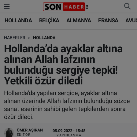
HOLLANDA
BELÇİKA
ALMANYA
FRANSA
AVU
HOLLANDA
HOLLANDA
Nöbetçi Eczaneler
HABERLER
HOLLANDA
BELÇİKA
BELÇİKA
Hava Durumu
Hollanda’da ayaklar altına
ALMANYA
ALMANYA
Trafik Durumu
alınan Allah lafzının
bulunduğu sergiye tepki!
FRANSA
TÜRKİYE
Süper Lig Puan Durumu ve Fikstür
Yetkili özür diledi
AVUSTURYA
DÜNYA
Tüm Manşetler
Hollanda’da yapılan sergide, ayaklar altına
alınan üzerinde Allah lafzının bulunduğu sözde
SAĞLIK - YAŞAM
BİLİM-TEKNOLOJİ
Son Dakika Haberleri
sanat eserinin sahibi gelen tepkilerden sonra
özür diledi.
BİLİM-TEKNOLOJİ
SAĞLIK
Haber Arşivi
ÖMER AŞIRAN
05.09.2022 - 15:48
FOTO GALERİ
EDITÖR
YAYINLANMA