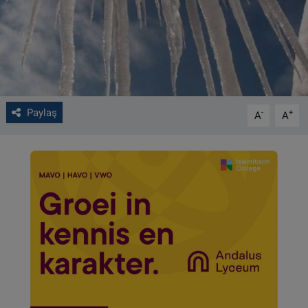
VIDEO GALERİ
ALGEMENE VOORWAARDEN
CONTACT
Paylaş
-
+
A
A
Çerez Politikası