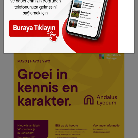
derecenin biraz üzerinde seyretmesi
beklenmekte.
©SONHABER.EU