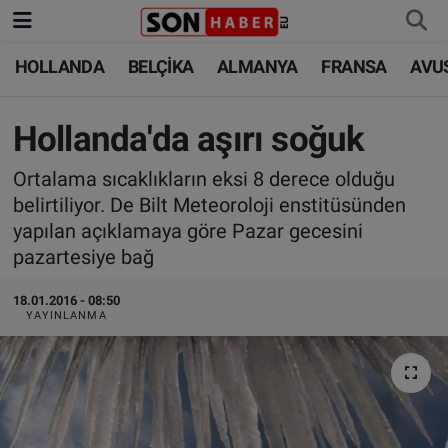
HOLLANDA
BELÇİKA
ALMANYA
FRANSA
AVU
HOLLANDA
HOLLANDA
Nöbetçi Eczaneler
BELÇİKA
BELÇİKA
Hava Durumu
Hollanda'da aşırı soğuk
Ortalama sıcaklıkların eksi 8 derece olduğu
ALMANYA
ALMANYA
Trafik Durumu
belirtiliyor. De Bilt Meteoroloji enstitüsünden
yapılan açıklamaya göre Pazar gecesini
FRANSA
TÜRKİYE
Süper Lig Puan Durumu ve Fikstür
pazartesiye bağ
AVUSTURYA
DÜNYA
Tüm Manşetler
18.01.2016 - 08:50
YAYINLANMA
SAĞLIK - YAŞAM
BİLİM-TEKNOLOJİ
Son Dakika Haberleri
BİLİM-TEKNOLOJİ
SAĞLIK
Haber Arşivi
FOTO GALERİ