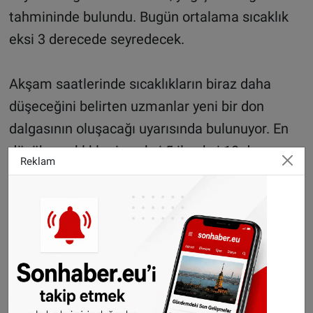
tahmininde bulundu. Bugün ortalama sıcaklık
eksi 3 derecede seyredecek.
Akşam saatlerinde sıcaklıkların biraz daha
düşeceğini belirten uzmanlar yeni bir don
dalgasının oluşacağı uyarısında bulunuyor. En
düşük sıcaklıklar ise eksi 5 ila eksi 10 derece
Reklam
arasında olacak. Salı günü Kuzey batı ve kuzey
bölgelerinde hafif kar yağışı bekleniyor. Kıyı
kesimlerindeki sıcaklık 0 derece civarında iç
kesimlerde ise eksi derecelerde seyredecek.
Çarşamba günü buzlanmanın devam edeceği
belirtilen açıklamaya göre gündüz sıcaklıklar 0