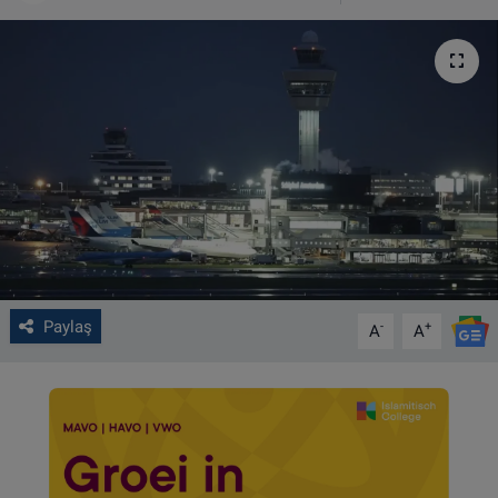
VIDEO GALERİ
ALGEMENE VOORWAARDEN
CONTACT
Çerez Politikası
Paylaş
-
+
A
A