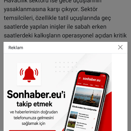
Havacılık sektörü ise gece uçuşlarının
yasaklanmasına karşı çıkıyor. Sektör
temsilcileri, özellikle tatil uçuşlarında geç
saatlerde yapılan inişler ile sabah erken
saatlerdeki kalkışların operasyonel açıdan kritik
öneme sahip olduğunu savunuyor.
Reklam
Havacılığın Hollanda için stratejik bir sektör
olduğunu vurgulayan temsilciler, Schiphol’ün
ülkenin ekonomik kapasitesini, uluslararası
bağlantılarını ve rekabet gücünü artırdığını
belirtiyor. Ayrıca daha temiz, yeni nesil
uçakların kullanıldığı ve sürdürülebilir havacılık
yakıtlarının (SAF) yaygınlaştırılmasının teşvik
edildiği de ifade ediliyor.