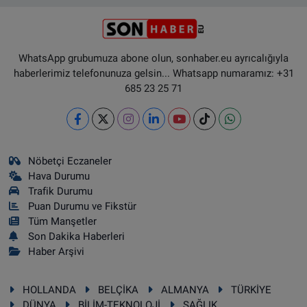
WhatsApp grubumuza abone olun, sonhaber.eu ayrıcalığıyla
haberlerimiz telefonunuza gelsin... Whatsapp numaramız: +31
685 23 25 71
Nöbetçi Eczaneler
Hava Durumu
Trafik Durumu
Puan Durumu ve Fikstür
Tüm Manşetler
Son Dakika Haberleri
Haber Arşivi
HOLLANDA
BELÇİKA
ALMANYA
TÜRKİYE
DÜNYA
BİLİM-TEKNOLOJİ
SAĞLIK