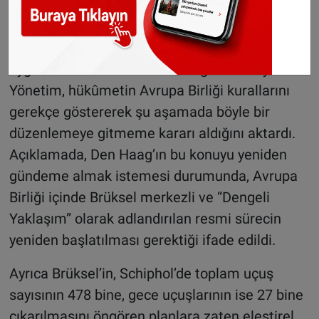
Schiphol’ün yanıtı
Schiphol yönetimi, gece uçuşlarının tamamen
durdurulmasının kısa vadede kolayca
uygulanabilir bir önlem olmadığını belirtiyor.
Yönetim, hükûmetin Avrupa Birliği kurallarını
gerekçe göstererek şu aşamada böyle bir
düzenlemeye gitmeme kararı aldığını aktardı.
Açıklamada, Den Haag’ın bu konuyu yeniden
gündeme almak istemesi durumunda, Avrupa
Birliği içinde Brüksel merkezli ve “Dengeli
Yaklaşım” olarak adlandırılan resmi sürecin
yeniden başlatılması gerektiği ifade edildi.
Ayrıca Brüksel’in, Schiphol’de toplam uçuş
sayısının 478 bine, gece uçuşlarının ise 27 bine
çıkarılmasını öngören planlara zaten eleştirel