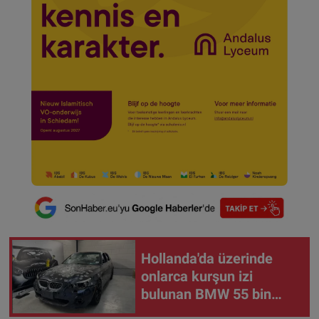
Hollanda'da üzerinde
onlarca kurşun izi
bulunan BMW 55 bin
euroya satışa çıktı