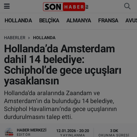
HOLLANDA
BELÇİKA
ALMANYA
FRANSA
AVU
HOLLANDA
HOLLANDA
Nöbetçi Eczaneler
HABERLER
HOLLANDA
BELÇİKA
BELÇİKA
Hava Durumu
Hollanda’da Amsterdam
ALMANYA
ALMANYA
Trafik Durumu
dahil 14 belediye:
Schiphol’de gece uçuşları
FRANSA
TÜRKİYE
Süper Lig Puan Durumu ve Fikstür
yasaklansın
AVUSTURYA
DÜNYA
Tüm Manşetler
Hollanda’da aralarında Zaandam ve
Amsterdam’ın da bulunduğu 14 belediye,
SAĞLIK - YAŞAM
BİLİM-TEKNOLOJİ
Son Dakika Haberleri
Schiphol Havalimanı’nda gece uçuşlarının
durdurulmasını talep etti.
BİLİM-TEKNOLOJİ
SAĞLIK
Haber Arşivi
HABER MERKEZI
12.01.2026 - 20:20
3 DK
FOTO GALERİ
EDITÖR
YAYINLANMA
OKUNMA SÜRESI