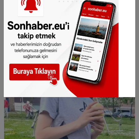
telefondan veya
politie.nl/ gezocht-en-vermist
üzerinden emniyet güçleri ile irtibata geçmesi
uyarısında bulundu.