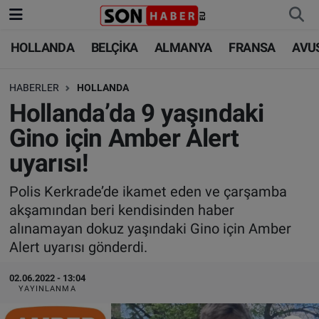
HOLLANDA
BELÇİKA
ALMANYA
FRANSA
AVU
HOLLANDA
HOLLANDA
Nöbetçi Eczaneler
HABERLER
HOLLANDA
BELÇİKA
BELÇİKA
Hava Durumu
Hollanda’da 9 yaşındaki
ALMANYA
ALMANYA
Trafik Durumu
Gino için Amber Alert
uyarısı!
FRANSA
TÜRKİYE
Süper Lig Puan Durumu ve Fikstür
Polis Kerkrade’de ikamet eden ve çarşamba
AVUSTURYA
DÜNYA
Tüm Manşetler
akşamından beri kendisinden haber
alınamayan dokuz yaşındaki Gino için Amber
SAĞLIK - YAŞAM
BİLİM-TEKNOLOJİ
Son Dakika Haberleri
Alert uyarısı gönderdi.
BİLİM-TEKNOLOJİ
SAĞLIK
Haber Arşivi
02.06.2022 - 13:04
YAYINLANMA
FOTO GALERİ