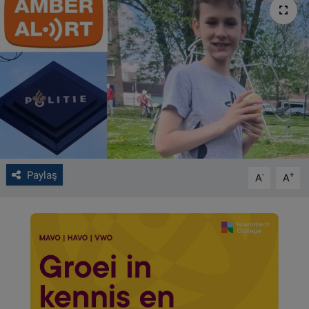
VIDEO GALERİ
ALGEMENE VOORWAARDEN
CONTACT
Çerez Politikası
Paylaş
-
+
A
A