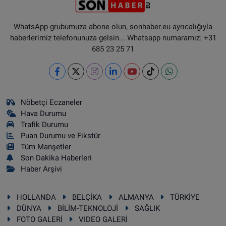
WhatsApp grubumuza abone olun, sonhaber.eu ayrıcalığıyla
haberlerimiz telefonunuza gelsin... Whatsapp numaramız: +31
685 23 25 71
Nöbetçi Eczaneler
Hava Durumu
Trafik Durumu
Puan Durumu ve Fikstür
Tüm Manşetler
Son Dakika Haberleri
Haber Arşivi
HOLLANDA
BELÇİKA
ALMANYA
TÜRKİYE
DÜNYA
BİLİM-TEKNOLOJİ
SAĞLIK
FOTO GALERİ
VIDEO GALERİ