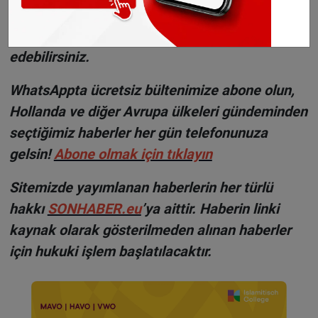
©Sonhaber.eu
H
aberlerimizi
İnsta
gram hesabımızdan
da takip
edebilirsiniz.
WhatsAppta ücretsiz bültenimize abone olun,
Hollanda ve diğer Avrupa ülkeleri gündeminden
seçtiğimiz haberler her gün telefonunuza
gelsin!
Abone olmak için tıklayın
Sitemizde yayımlanan haberlerin her türlü
hakkı
SONHABER.eu
’ya aittir. Haberin linki
kaynak olarak gösterilmeden alınan haberler
için hukuki işlem başlatılacaktır.