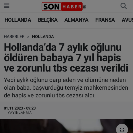
HOLLANDA
BELÇİKA
ALMANYA
FRANSA
AVU
HOLLANDA
HOLLANDA
Nöbetçi Eczaneler
HABERLER
HOLLANDA
BELÇİKA
BELÇİKA
Hava Durumu
Hollanda’da 7 aylık oğlunu
ALMANYA
ALMANYA
Trafik Durumu
öldüren babaya 7 yıl hapis
ve zorunlu tbs cezası verildi
FRANSA
TÜRKİYE
Süper Lig Puan Durumu ve Fikstür
Yedi aylık oğlunu darp eden ve ölümüne neden
AVUSTURYA
DÜNYA
Tüm Manşetler
olan baba, başvurduğu temyiz mahkemesinden
de hapis ve zorunlu tbs cezası aldı.
SAĞLIK - YAŞAM
BİLİM-TEKNOLOJİ
Son Dakika Haberleri
01.11.2023 - 09:23
BİLİM-TEKNOLOJİ
SAĞLIK
Haber Arşivi
YAYINLANMA
FOTO GALERİ