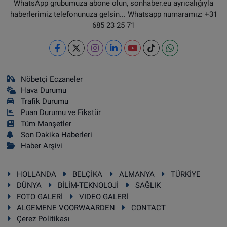
WhatsApp grubumuza abone olun, sonhaber.eu ayrıcalığıyla
haberlerimiz telefonunuza gelsin... Whatsapp numaramız: +31
685 23 25 71
Nöbetçi Eczaneler
Hava Durumu
Trafik Durumu
Puan Durumu ve Fikstür
Tüm Manşetler
Son Dakika Haberleri
Haber Arşivi
HOLLANDA
BELÇİKA
ALMANYA
TÜRKİYE
DÜNYA
BİLİM-TEKNOLOJİ
SAĞLIK
FOTO GALERİ
VIDEO GALERİ
ALGEMENE VOORWAARDEN
CONTACT
Çerez Politikası