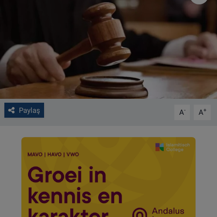
VIDEO GALERİ
ALGEMENE VOORWAARDEN
CONTACT
Çerez Politikası
Paylaş
-
+
A
A