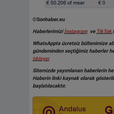
©Sonhaber.eu
Haberlerimizi
İnsta
gram
ve
TikTok
WhatsAppta ücretsiz bültenimize abo
gündeminden seçtiğimiz haberler he
tıklayın
Sitemizde yayımlanan haberlerin her
Haberin linki kaynak olarak gösteri
başlatılacaktır.