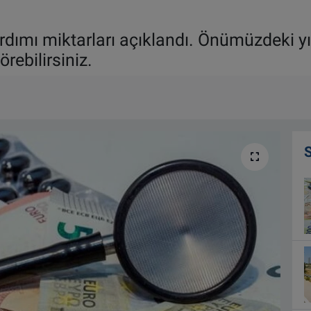
ardımı miktarları açıklandı. Önümüzdeki yı
rebilirsiniz.