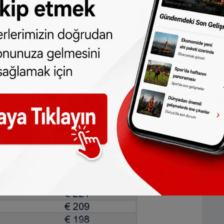
lag)
lirine göre belirlenmektedir. Gelir arttıkça
lirli bir gelir sınırını aşanlar ise sağlık
ınacak sağlık yardımı şu şekilde: