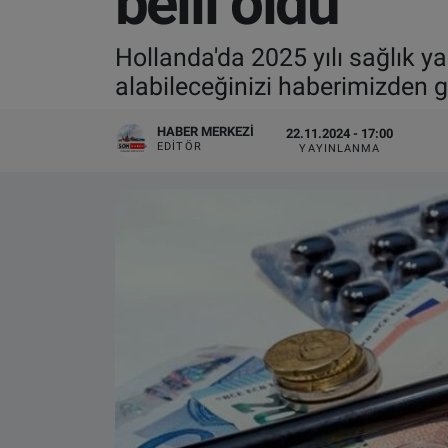
belli oldu
VIDEO GALERİ
Hollanda'da 2025 yılı sağlık y
alabileceğinizi haberimizden gö
ALGEMENE VOORWAARDEN
HABER MERKEZI
22.11.2024 - 17:00
CONTACT
EDITÖR
YAYINLANMA
Çerez Politikası