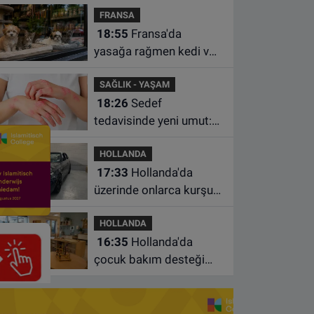
FRANSA
istasyonunda unuttu
18:55
Fransa'da
yasağa rağmen kedi ve
köpek satan pet
SAĞLIK - YAŞAM
shoplara hayvan başına
18:26
Sedef
1.500 euro ceza
tedavisinde yeni umut:
Bazı hastaların neden
HOLLANDA
iyileşmediği bulundu
17:33
Hollanda'da
üzerinde onlarca kurşun
izi bulunan BMW 55 bin
HOLLANDA
euroya satışa çıktı
16:35
Hollanda'da
çocuk bakım desteği
artsa da ailelerin çoğu
hâlâ ek ödeme yapıyor