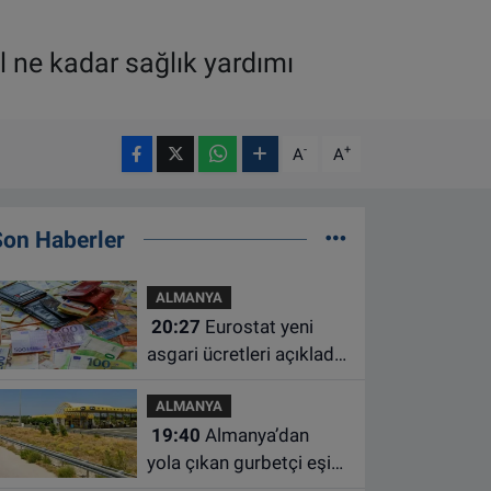
l ne kadar sağlık yardımı
-
+
A
A
Son Haberler
ALMANYA
20:27
Eurostat yeni
asgari ücretleri açıkladı:
Hollanda AB'de ikinci
ALMANYA
sıraya yükseldi
19:40
Almanya’dan
yola çıkan gurbetçi eşini
Hırvatistan’da benzin