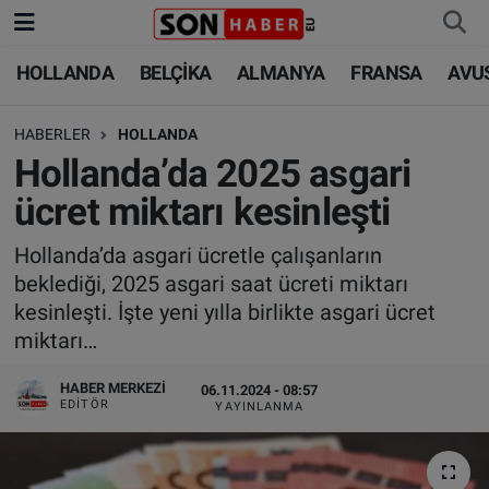
HOLLANDA
BELÇİKA
ALMANYA
FRANSA
AVU
HOLLANDA
HOLLANDA
Nöbetçi Eczaneler
HABERLER
HOLLANDA
BELÇİKA
BELÇİKA
Hava Durumu
Hollanda’da 2025 asgari
ALMANYA
ALMANYA
Trafik Durumu
ücret miktarı kesinleşti
FRANSA
TÜRKİYE
Süper Lig Puan Durumu ve Fikstür
Hollanda’da asgari ücretle çalışanların
beklediği, 2025 asgari saat ücreti miktarı
AVUSTURYA
DÜNYA
Tüm Manşetler
kesinleşti. İşte yeni yılla birlikte asgari ücret
miktarı…
SAĞLIK - YAŞAM
BİLİM-TEKNOLOJİ
Son Dakika Haberleri
HABER MERKEZI
06.11.2024 - 08:57
EDITÖR
YAYINLANMA
BİLİM-TEKNOLOJİ
SAĞLIK
Haber Arşivi
FOTO GALERİ