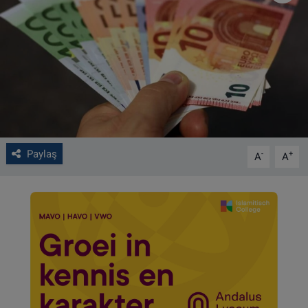
VIDEO GALERİ
ALGEMENE VOORWAARDEN
CONTACT
Çerez Politikası
Paylaş
-
+
A
A