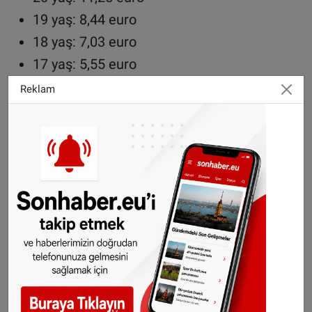
19 yaş: 8,44 euro
18 yaş: 7,03 euro
17 yaş: 5,55 euro
16 yaş: 4,85 euro
Reklam
15 yaş: 4,22 euro
Referans aylık ücret
1 Ocak 2025 itibarıyla referans aylık ücret, brüt
2 bin 133 euro 60 sentten 2 bin 191 euro 80
sente çıkacak. Bu artış, yüzde 2,73’lük bir zam
anlamına geliyor.
Referans aylık ücret, çeşitli sosyal yardımların
miktarını ve endekslemelerini belirlemek için
kullanılmaktadır.