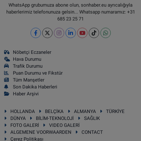
WhatsApp grubumuza abone olun, sonhaber.eu ayrıcalığıyla
haberlerimiz telefonunuza gelsin... Whatsapp numaramız: +31
685 23 25 71
Nöbetçi Eczaneler
Hava Durumu
Trafik Durumu
Puan Durumu ve Fikstür
Tüm Manşetler
Son Dakika Haberleri
Haber Arşivi
HOLLANDA
BELÇİKA
ALMANYA
TÜRKİYE
DÜNYA
BİLİM-TEKNOLOJİ
SAĞLIK
FOTO GALERİ
VIDEO GALERİ
ALGEMENE VOORWAARDEN
CONTACT
Çerez Politikası