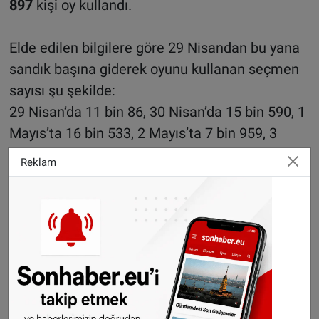
897
kişi oy kullandı.
Elde edilen bilgilere göre 29 Nisandan bu yana
sandık başına giderek oyunu kullanan seçmen
sayısı şu şekilde:
29 Nisan’da 11 bin 86, 30 Nisan’da 15 bin 590, 1
Mayıs’ta 16 bin 533, 2 Mayıs’ta 7 bin 959, 3
Mayıs’ta 7 bin 225, 4 Mayıs’ta 6 bin 612, 5
Reklam
Mayıs’ta 6 bin 595, 6 Mayıs’ta 6 bin 420 ve 7
Mayıs’ta 7 bin 877 seçmen oy kullandı.
Belçika’da toplam oy kullanan kişi sayısı
85 bin
897
kişi
Oy verme işlemi biten diğer ülkeler
Yurtdışında kurulan sandıklardan 7 Mayıs günü
sandıkların kapandığı ülkeler: