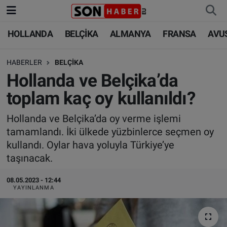
HOLLANDA
BELÇİKA
ALMANYA
FRANSA
AVU
HOLLANDA
HOLLANDA
Nöbetçi Eczaneler
HABERLER
BELÇİKA
BELÇİKA
BELÇİKA
Hava Durumu
Hollanda ve Belçika’da
ALMANYA
ALMANYA
Trafik Durumu
toplam kaç oy kullanıldı?
FRANSA
TÜRKİYE
Süper Lig Puan Durumu ve Fikstür
Hollanda ve Belçika’da oy verme işlemi
tamamlandı. İki ülkede yüzbinlerce seçmen oy
AVUSTURYA
DÜNYA
Tüm Manşetler
kullandı. Oylar hava yoluyla Türkiye’ye
taşınacak.
SAĞLIK - YAŞAM
BİLİM-TEKNOLOJİ
Son Dakika Haberleri
08.05.2023 - 12:44
YAYINLANMA
BİLİM-TEKNOLOJİ
SAĞLIK
Haber Arşivi
FOTO GALERİ