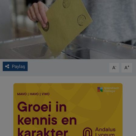
VIDEO GALERİ
ALGEMENE VOORWAARDEN
CONTACT
Çerez Politikası
Paylaş
-
+
A
A