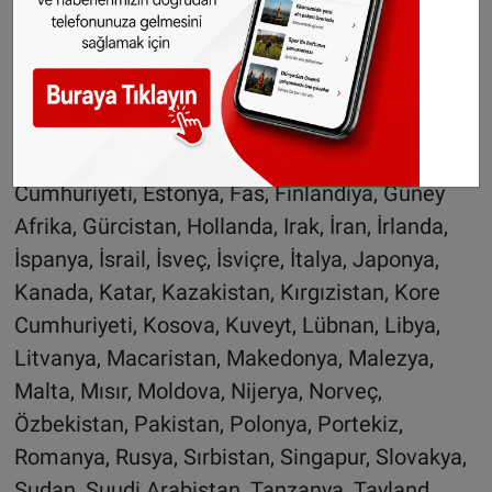
Afganistan, Amerika Birleşik Devletleri,
Arnavutluk, Avustralya, Azerbaycan, Bahreyn,
Belçika, Belarus, Birleşik Arap Emirlikleri,
Birleşik Krallık, Bosna Hersek, Brezilya,
Bulgaristan, Cezayir, Çek Cumhuriyeti, Çin Halk
Cumhuriyeti, Estonya, Fas, Finlandiya, Güney
Afrika, Gürcistan, Hollanda, Irak, İran, İrlanda,
İspanya, İsrail, İsveç, İsviçre, İtalya, Japonya,
Kanada, Katar, Kazakistan, Kırgızistan, Kore
Cumhuriyeti, Kosova, Kuveyt, Lübnan, Libya,
Litvanya, Macaristan, Makedonya, Malezya,
Malta, Mısır, Moldova, Nijerya, Norveç,
Özbekistan, Pakistan, Polonya, Portekiz,
Romanya, Rusya, Sırbistan, Singapur, Slovakya,
Sudan, Suudi Arabistan, Tanzanya, Tayland,